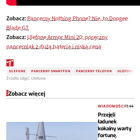
Zobacz:
Pancerny Nothing Phone? Nie, to Doogee
Blade GT
Zobacz:
Ulefone Armor Mini 20: poręczny
pancerniak z dużą baterią i niską ceną
ULEFONE
PANCERNY SMARTFON
PANCERNY TELEFON
ULEFONE AR
Źródła zdjęć: Ulefone
Zobacz więcej
WIADOMOŚCI
11:44
Przejęli
ładunek
kokainy warty
fortunę.