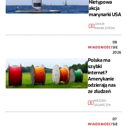
Nietypowa
akcja
marynarki USA
JAKUB
0
KRAWCZYŃSKI
08
WIADOMOŚCI
SIE
2026
Polska ma
szybki
internet?
Amerykanie
odzierają nas
ze złudzeń
MIESZKO
8
ZAGAŃCZYK
07
WIADOMOŚCI
SIE