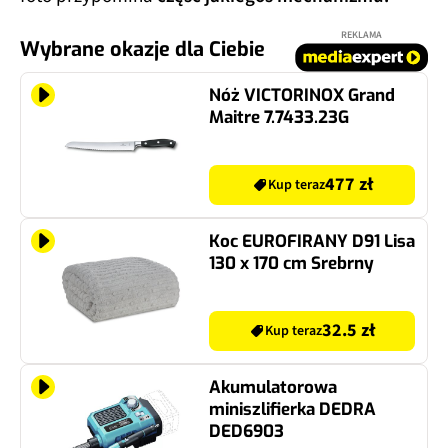
REKLAMA
Wybrane okazje dla Ciebie
Nóż VICTORINOX Grand
Maitre 7.7433.23G
477 zł
Kup teraz
Koc EUROFIRANY D91 Lisa
130 x 170 cm Srebrny
32.5 zł
Kup teraz
Akumulatorowa
miniszlifierka DEDRA
DED6903