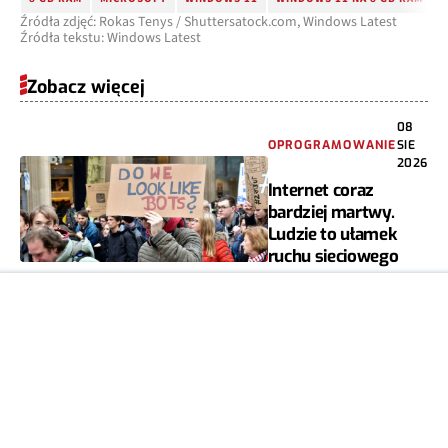
Źródła zdjęć: Rokas Tenys / Shuttersatock.com, Windows Latest
Źródła tekstu: Windows Latest
Zobacz więcej
08
OPROGRAMOWANIE
SIE
2026
Internet coraz
bardziej martwy.
Ludzie to ułamek
ruchu sieciowego
JAKUB KRAWCZYŃSKI
1
08
OPROGRAMOWANIE
SIE
2026
Czy AI zastąpi
doradców