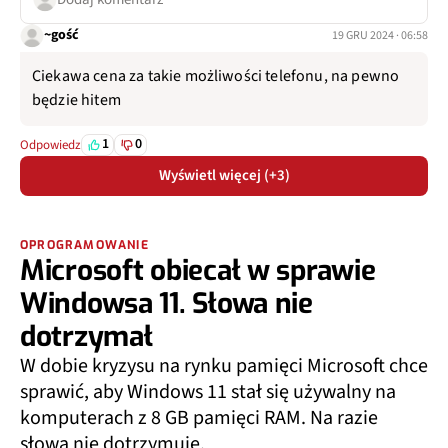
~gość
19 GRU 2024 · 06:58
Ciekawa cena za takie możliwości telefonu, na pewno
będzie hitem
1
0
Odpowiedz
Wyświetl więcej (+3)
OPROGRAMOWANIE
Microsoft obiecał w sprawie
Windowsa 11. Słowa nie
dotrzymał
W dobie kryzysu na rynku pamięci Microsoft chce
sprawić, aby Windows 11 stał się używalny na
komputerach z 8 GB pamięci RAM. Na razie
słowa nie dotrzymuje.