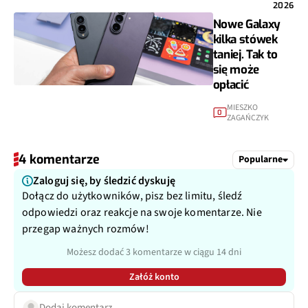
2026
Nowe Galaxy
kilka stówek
taniej. Tak to
się może
opłacić
MIESZKO
0
ZAGAŃCZYK
4 komentarze
Popularne
Zaloguj się, by śledzić dyskuję
Dołącz do użytkowników, pisz bez limitu, śledź
odpowiedzi oraz reakcje na swoje komentarze. Nie
przegap ważnych rozmów!
Możesz dodać 3 komentarze w ciągu 14 dni
Załóż konto
Dodaj komentarz