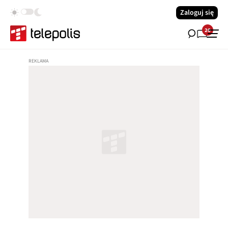
Zaloguj się
20