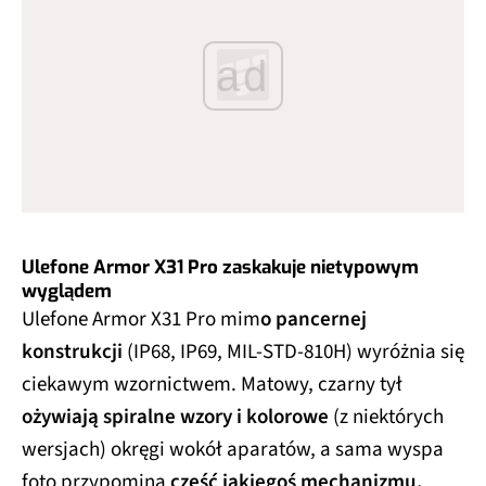
ad
Ulefone Armor X31 Pro zaskakuje nietypowym
wyglądem
Ulefone Armor X31 Pro mim
o pancernej
konstrukcji
(IP68, IP69, MIL-STD-810H) wyróżnia się
ciekawym wzornictwem. Matowy, czarny tył
ożywiają spiralne wzory i kolorowe
(z niektórych
wersjach) okręgi wokół aparatów, a sama wyspa
foto przypomina
część jakiegoś mechanizmu.