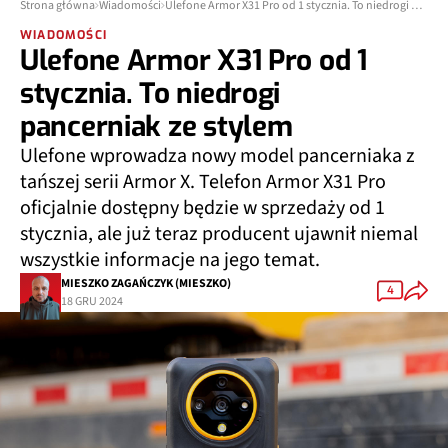
Strona główna
Wiadomości
Ulefone Armor X31 Pro od 1 stycznia. To niedrogi pancerniak ze stylem
WIADOMOŚCI
Ulefone Armor X31 Pro od 1
stycznia. To niedrogi
pancerniak ze stylem
Ulefone wprowadza nowy model pancerniaka z
tańszej serii Armor X. Telefon Armor X31 Pro
oficjalnie dostępny będzie w sprzedaży od 1
stycznia, ale już teraz producent ujawnił niemal
wszystkie informacje na jego temat.
MIESZKO ZAGAŃCZYK (MIESZKO)
4
18 GRU 2024