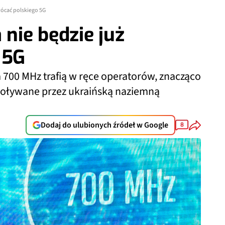
kłócać polskiego 5G
 nie będzie już
 5G
 700 MHz trafią w ręce operatorów, znacząco
woływane przez ukraińską naziemną
Dodaj do ulubionych źródeł w Google
8