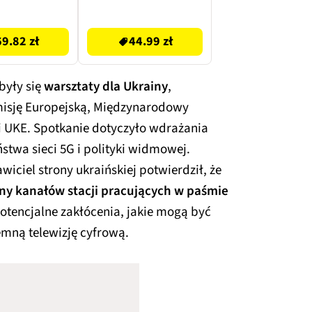
 + Witamina
44.99 zł
OLIMP Gold
69.82 zł
44.99 zł
a 3 Sport
tion (60
psułek)
były się
warsztaty dla Ukrainy
,
isję Europejską, Międzynarodowy
i UKE. Spotkanie dotyczyło wdrażania
stwa sieci 5G i polityki widmowej.
iciel strony ukraińskiej potwierdził, że
ny kanałów stacji pracujących w paśmie
potencjalne zakłócenia, jakie mogą być
mną telewizję cyfrową.