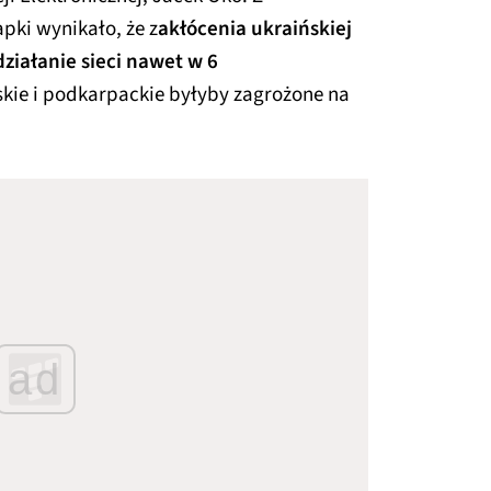
pki wynikało, że z
akłócenia ukraińskiej
iałanie sieci nawet w 6
lskie i podkarpackie byłyby zagrożone na
ad