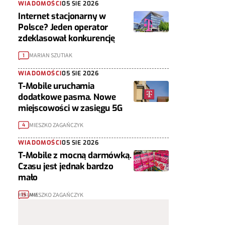
WIADOMOŚCI
05 SIE 2026
Internet stacjonarny w
Polsce? Jeden operator
zdeklasował konkurencję
MARIAN SZUTIAK
1
WIADOMOŚCI
05 SIE 2026
T-Mobile uruchamia
dodatkowe pasma. Nowe
miejscowości w zasięgu 5G
MIESZKO ZAGAŃCZYK
4
WIADOMOŚCI
05 SIE 2026
T-Mobile z mocną darmówką.
Czasu jest jednak bardzo
mało
MIESZKO ZAGAŃCZYK
15