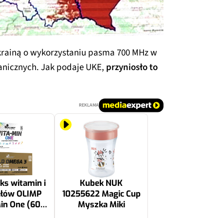
rainą o wykorzystaniu pasma 700 MHz w
anicznych. Jak podaje UKE,
przyniosło to
REKLAMA
s witamin i
Kubek NUK
ałów OLIMP
10255622 Magic Cup
in One (60
Myszka Miki
ek) + Kwasy