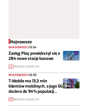
Najnowsze
WIADOMOŚCI
15:54
Zasięg Play powiększył się o
284 nowe stacje bazowe
MIESZKO ZAGAŃCZYK
3
WIADOMOŚCI
10:55
T-Mobile ma 13,3 mln
klientów mobilnych, a jego 5G
dociera do 94% populacji
Polski
MIESZKO ZAGAŃCZYK
17