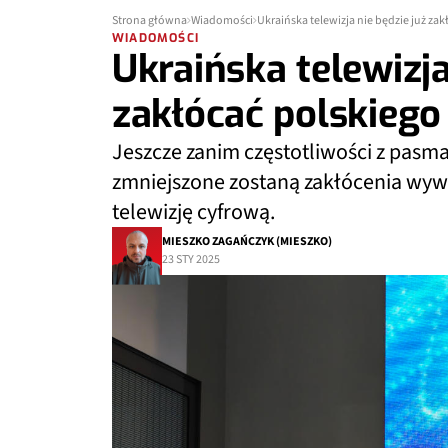
Strona główna
Wiadomości
Ukraińska telewizja nie będzie już za
WIADOMOŚCI
Ukraińska telewizja
zakłócać polskiego
Jeszcze zanim częstotliwości z pasma
zmniejszone zostaną zakłócenia wy
telewizję cyfrową.
MIESZKO ZAGAŃCZYK (MIESZKO)
23 STY 2025