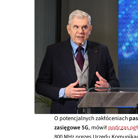
O potencjalnych zakłóceniach
pas
zasięgowe 5G
, mówił
podczas ogł
800 MHz prezes Urzędu Komunikacj