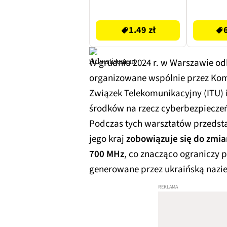
Omega-3
1.49 zł
69.82 zł
D3+K2 
1.49 zł
Omeg
Edi
ka
W grudniu 2024 r. w Warszawie od
organizowane wspólnie przez Kom
Związek Telekomunikacyjny (ITU) 
środków na rzecz cyberbezpieczeń
Podczas tych warsztatów przedstaw
jego kraj
zobowiązuje się do zmia
700 MHz
, co znacząco ograniczy 
generowane przez ukraińską nazie