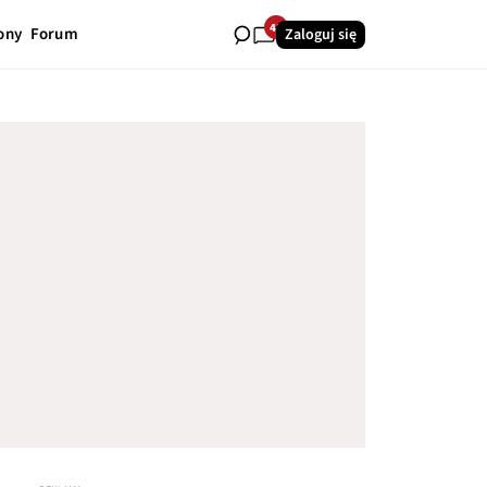
42
ony
Forum
Zaloguj się