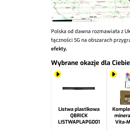
Polska od dawna rozmawiała z Uk
łączności 5G na obszarach przygr
efekty.
Wybrane okazje dla Ciebie
Listwa plastikowa
Komplek
QBRICK
miner
LISTWAPLAPG001
Vita-M
kapsuł