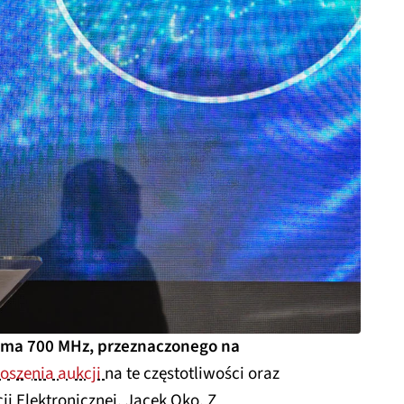
ma 700 MHz, przeznaczonego na
oszenia aukcji
na te częstotliwości oraz
i Elektronicznej, Jacek Oko. Z