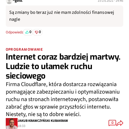
~gość
15 LIS 2021 · 14:46
Są zmiany bo teraz już nie mam zdolności finansowej
nagle
0
0
Odpowiedz
OPROGRAMOWANIE
Internet coraz bardziej martwy.
Ludzie to ułamek ruchu
sieciowego
Firma Cloudflare, która dostarcza rozwiązania
pomagające zabezpieczaniu i optymalizowaniu
ruchu na stronach internetowych, postanowiła
zabrać głos w sprawie przyszłości internetu.
Niestety, nie są to dobre wieści.
JAKUB KRAWCZYŃSKI KUBAKRAW
0
18:33