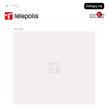
Zaloguj się
25