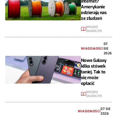
internet?
Amerykanie
odzierają nas
ze złudzeń
MIESZKO
2
ZAGAŃCZYK
07
WIADOMOŚCI
SIE
2026
Nowe Galaxy
kilka stówek
taniej. Tak to
się może
opłacić
MIESZKO
0
ZAGAŃCZYK
07 SIE
WIADOMOŚCI
2026