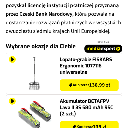
pozyskał licencję instytucji płatniczej przyznaną
przez Czeski Bank Narodowy
, która pozwala na
dostarczanie rozwiązań płatniczych we wszystkich
dwudziestu siedmiu krajach Unii Europejskiej.
REKLAMA
Wybrane okazje dla Ciebie
Łopato-grabie FISKARS
Ergonomic 1077116
uniwersalne
138.99 zł
Kup teraz
Akumulator BETAFPV
Lava II 3S 580 mAh 95C
(2 szt.)
139 zł
Kup teraz