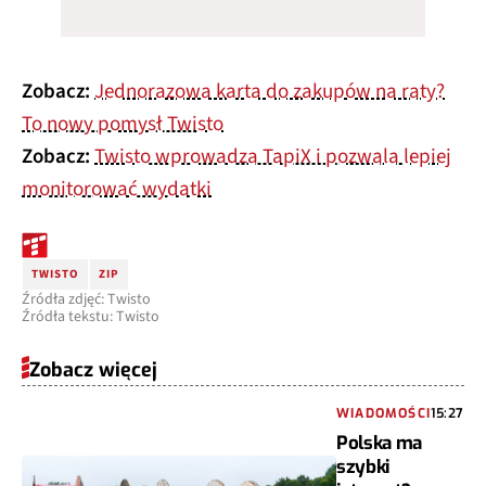
Zobacz:
Jednorazowa karta do zakupów na raty?
To nowy pomysł Twisto
Zobacz:
Twisto wprowadza TapiX i pozwala lepiej
monitorować wydatki
TWISTO
ZIP
Źródła zdjęć: Twisto
Źródła tekstu: Twisto
Zobacz więcej
WIADOMOŚCI
15:27
Polska ma
szybki