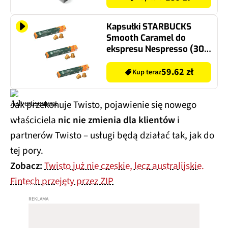
Kapsułki STARBUCKS
Smooth Caramel do
ekspresu Nespresso (30
szt.)
59.62 zł
Kup teraz
Jak przekonuje Twisto, pojawienie się nowego
właściciela
nic nie zmienia dla klientów
i
partnerów Twisto – usługi będą działać tak, jak do
tej pory.
Zobacz:
Twisto już nie czeskie, lecz australijskie.
Fintech przejęty przez ZIP