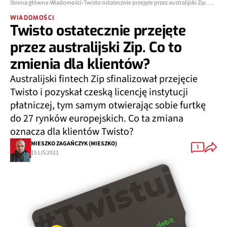
Strona główna
Wiadomości
Twisto ostatecznie przejęte przez australijski Zip. Co to zmienia dla klientów?
WIADOMOŚCI
Twisto ostatecznie przejęte
przez australijski Zip. Co to
zmienia dla klientów?
Australijski fintech Zip sfinalizował przejęcie
Twisto i pozyskał czeską licencję instytucji
płatniczej, tym samym otwierając sobie furtkę
do 27 rynków europejskich. Co ta zmiana
oznacza dla klientów Twisto?
MIESZKO ZAGAŃCZYK (MIESZKO)
1
15 LIS 2021