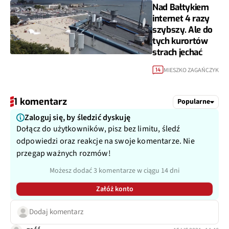
Nad Bałtykiem
internet 4 razy
szybszy. Ale do
tych kurortów
strach jechać
MIESZKO ZAGAŃCZYK
14
1 komentarz
Popularne
Zaloguj się, by śledzić dyskuję
Dołącz do użytkowników, pisz bez limitu, śledź
odpowiedzi oraz reakcje na swoje komentarze. Nie
przegap ważnych rozmów!
Możesz dodać 3 komentarze w ciągu 14 dni
Załóż konto
Dodaj komentarz