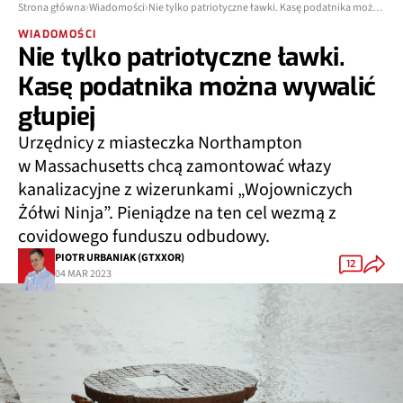
Strona główna
Wiadomości
Nie tylko patriotyczne ławki. Kasę podatnika można wywalić głupiej
WIADOMOŚCI
Nie tylko patriotyczne ławki.
Kasę podatnika można wywalić
głupiej
Urzędnicy z miasteczka Northampton
w Massachusetts chcą zamontować włazy
kanalizacyjne z wizerunkami „Wojowniczych
Żółwi Ninja”. Pieniądze na ten cel wezmą z
covidowego funduszu odbudowy.
PIOTR URBANIAK (GTXXOR)
12
04 MAR 2023