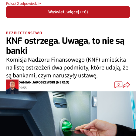
Pokaż 2 odpowiedzi
Wyświetl więcej (+6)
BEZPIECZEŃSTWO
KNF ostrzega. Uwaga, to nie są
banki
Komisja Nadzoru Finansowego (KNF) umieściła
na listę ostrzeżeń dwa podmioty, które udają, że
są bankami, czym naruszyły ustawę.
DAMIAN JAROSZEWSKI (NER1O)
0
09:55