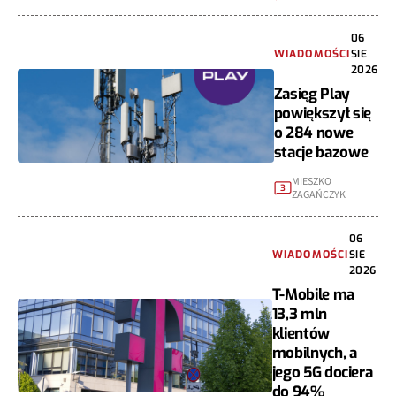
06
WIADOMOŚCI
SIE
2026
Zasięg Play
powiększył się
o 284 nowe
stacje bazowe
MIESZKO
3
ZAGAŃCZYK
06
WIADOMOŚCI
SIE
2026
T-Mobile ma
13,3 mln
klientów
mobilnych, a
jego 5G dociera
do 94%