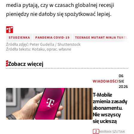
media pytają, czy w czasach globalnej recesji
pieniędzy nie dałoby się spożytkować lepiej.
STUDZIENKA
PANDEMIA COVID-19
TEENAGE MUTANT NINJA TURTLES
Źródła zdjęć: Peter Gudella / Shutterstock
Źródła tekstu: Kotaku, oprac. własne
Zobacz więcej
06
WIADOMOŚCI
SIE
2026
T-Mobile
zmienia zasady
abonamentu.
Nie wszyscy
się ucieszą
MARIAN SZUTIAK
2