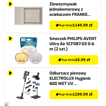
Zlewozmywak
jednokomorowy z
ociekaczem FRANKE
Maris MRG 611-78 XL
114.0675.979 Orzechowy
1149.99 zł
Kup teraz
50x78
Smoczek PHILIPS-AVENT
Ultra Air SCF087-03 0-6
m (2 szt.)
26.99 zł
Kup teraz
Odkurzacz pionowy
ELECTROLUX Hygienic
600 WET UV
EP61HB21WU
Bezprzewodowy
1299.99 zł
Kup teraz