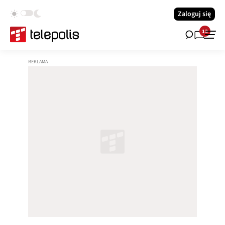
Zaloguj się
13