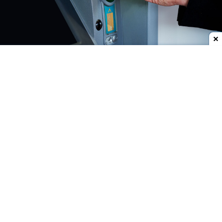
Dodaj do ulubionych źródeł w Google
Komisja Nadzoru Finansowego opublikowała
komunikat, w którym ostrzega przed dwoma
podmiotami, których nazwa może sugerować, że
są bankami. Oba trafiły na listę ostrzeżeń.
Dodatkowo KNF złożył zawiadomienie do
Prokuratury.