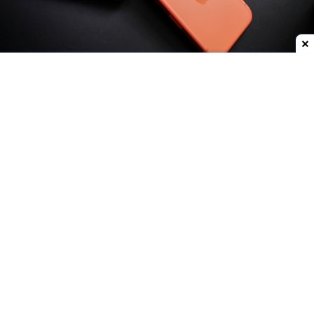
Dodaj do ulubionych źródeł w Google
Nawet tak duża firma jak
Apple ma problemy z
dostępnością pamięci
. Niedawno dowiedzieliśmy
się, że cała produkcja na 2027 rok została już
sprzedana. Dlatego też firma z Cupertino zaczęła
rozważać bardziej ryzykowne rozwiązania, np.
chińskie pamięci
. Teraz przeszła do konkretnych
planów.