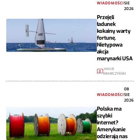
WIADOMOŚCI
SIE
2026
Przejęli
ładunek
kokainy warty
fortunę.
Nietypowa
akcja
marynarki USA
JAKUB
0
KRAWCZYŃSKI
08
WIADOMOŚCI
SIE
2026
Polska ma
szybki
internet?
Amerykanie
odzierają nas