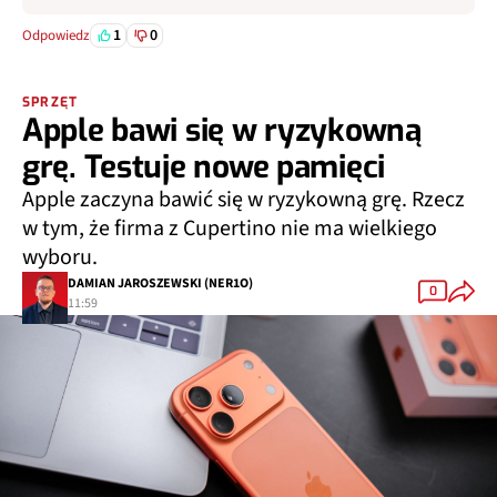
1
0
Odpowiedz
SPRZĘT
Apple bawi się w ryzykowną
grę. Testuje nowe pamięci
Apple zaczyna bawić się w ryzykowną grę. Rzecz
w tym, że firma z Cupertino nie ma wielkiego
wyboru.
DAMIAN JAROSZEWSKI (NER1O)
0
11:59