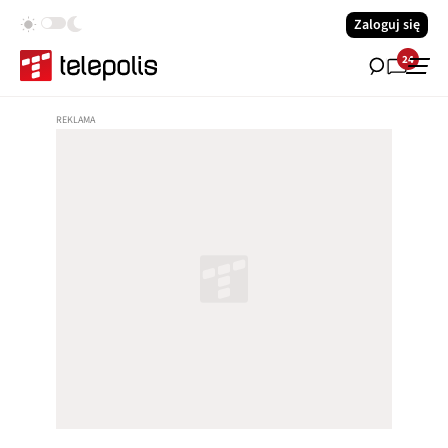
Zaloguj się
24