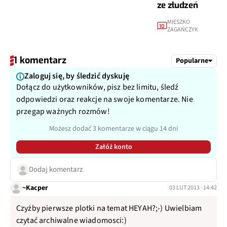
ze złudzeń
MIESZKO
10
ZAGAŃCZYK
1 komentarz
Popularne
Zaloguj się, by śledzić dyskuję
Dołącz do użytkowników, pisz bez limitu, śledź
odpowiedzi oraz reakcje na swoje komentarze. Nie
przegap ważnych rozmów!
Możesz dodać 3 komentarze w ciągu 14 dni
Załóż konto
Dodaj komentarz
~Kacper
03 LUT 2013 · 14:42
Czyżby pierwsze plotki na temat HEYAH?;-) Uwielbiam
czytać archiwalne wiadomosci:)