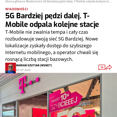
Strona główna
Wiadomości
5G Bardziej pędzi dalej. T-Mobile odpala kolejne stacje
WIADOMOŚCI
5G Bardziej pędzi dalej. T-
Mobile odpala kolejne stacje
T-Mobile nie zwalnia tempa i cały czas
rozbudowuje swoją sieć 5G Bardziej. Nowe
lokalizacje zyskały dostęp do szybszego
Internetu mobilnego, a operator chwali się
rosnącą liczbą stacji bazowych.
MARIAN SZUTIAK (MSNET)
14
03 LIP 2025