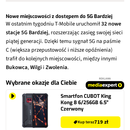
Nowe miejscowości z dostępem do 5G Bardziej
W ostatnim tygodniu T-Mobile uruchomił
32 nowe
stacje 5G Bardziej
, rozszerzając zasięg swojej sieci
piątej generacji. Dzięki temu sygnał 5G na paśmie
C (większa przepustowość i niższe opóźnienia)
trafił do kolejnych miejscowości, między innymi
Bukowca
,
Wilgi
i
Zwolenia
.
REKLAMA
Wybrane okazje dla Ciebie
Smartfon CUBOT King
Kong 8 6/256GB 6.5"
Czerwony
719 zł
Kup teraz