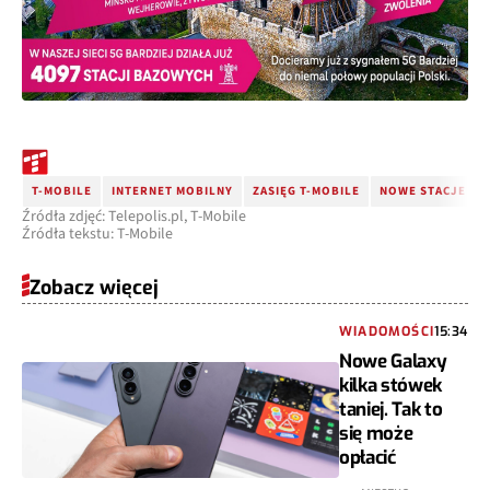
T-MOBILE
INTERNET MOBILNY
ZASIĘG T-MOBILE
NOWE STACJE B
Źródła zdjęć: Telepolis.pl, T-Mobile
Źródła tekstu: T-Mobile
Zobacz więcej
WIADOMOŚCI
15:34
Nowe Galaxy
kilka stówek
taniej. Tak to
się może
opłacić