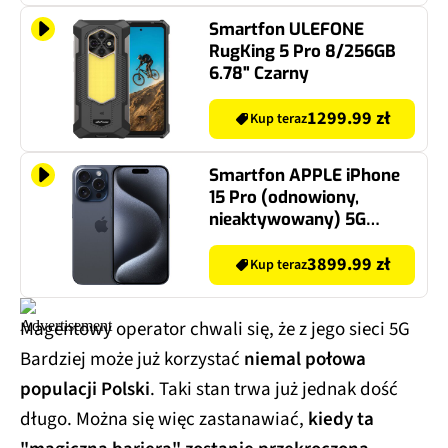
Smartfon ULEFONE
RugKing 5 Pro 8/256GB
6.78" Czarny
1299.99 zł
Kup teraz
Smartfon APPLE iPhone
15 Pro (odnowiony,
nieaktywowany) 5G
128GB 6.1" 120Hz Tytan
błękitny (CPO) 2x eSIM
3899.99 zł
Kup teraz
Magentowy operator chwali się, że z jego sieci 5G
Bardziej może już korzystać
niemal połowa
populacji Polski
. Taki stan trwa już jednak dość
długo. Można się więc zastanawiać,
kiedy ta