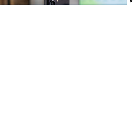
Dodaj do ulubionych źródeł w Google
Trzy składaki, trzy różne pomysły
Tegoroczna rodzina
Galaxy Z
została podzielona
na trzy modele, skierowane do różnych grup
użytkowników.
Galaxy Z Fold8
ma nową
konstrukcję z szerszym ekranem zewnętrznym,
który ułatwia codzienne korzystanie z telefonu bez
jego otwierania. Po rozłożeniu użytkownik