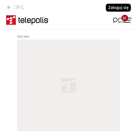
Zaloguj się
33