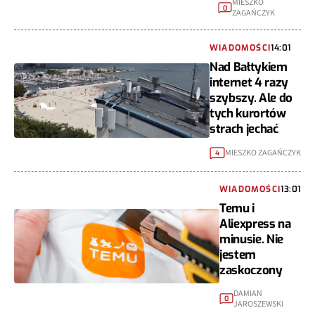
MIESZKO
0
ZAGAŃCZYK
WIADOMOŚCI
14:01
Nad Bałtykiem
internet 4 razy
szybszy. Ale do
tych kurortów
strach jechać
MIESZKO ZAGAŃCZYK
4
WIADOMOŚCI
13:01
Temu i
Aliexpress na
minusie. Nie
jestem
zaskoczony
DAMIAN
0
JAROSZEWSKI