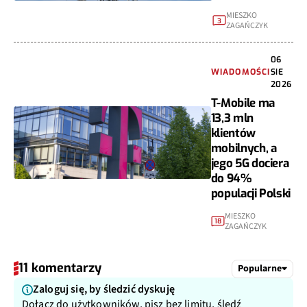
MIESZKO
3
ZAGAŃCZYK
06
WIADOMOŚCI
SIE
2026
T-Mobile ma
13,3 mln
klientów
mobilnych, a
jego 5G dociera
do 94%
populacji Polski
MIESZKO
18
ZAGAŃCZYK
11 komentarzy
Popularne
Zaloguj się, by śledzić dyskuję
Dołącz do użytkowników, pisz bez limitu, śledź