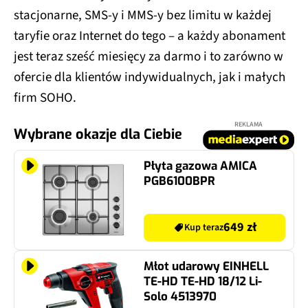
stacjonarne, SMS-y i MMS-y bez limitu w każdej
taryfie oraz Internet do tego – a każdy abonament
jest teraz sześć miesięcy za darmo i to zarówno w
ofercie dla klientów indywidualnych, jak i małych
firm SOHO.
REKLAMA
Wybrane okazje dla Ciebie
Płyta gazowa AMICA
PGB6100BPR
649 zł
Kup teraz
Młot udarowy EINHELL
TE-HD TE-HD 18/12 Li-
Solo 4513970