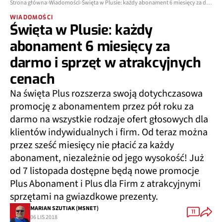
Strona główna
Wiadomości
Święta w Plusie: każdy abonament 6 miesięcy za darmo i sprzęt w atrakcyjnych cenach
WIADOMOŚCI
Święta w Plusie: każdy
abonament 6 miesięcy za
darmo i sprzęt w atrakcyjnych
cenach
Na święta Plus rozszerza swoją dotychczasowa
promocję z abonamentem przez pół roku za
darmo na wszystkie rodzaje ofert głosowych dla
klientów indywidualnych i firm. Od teraz można
przez sześć miesięcy nie płacić za każdy
abonament, niezależnie od jego wysokość! Już
od 7 listopada dostępne będą nowe promocje
Plus Abonament i Plus dla Firm z atrakcyjnymi
sprzętami na gwiazdkowe prezenty.
MARIAN SZUTIAK (MSNET)
11
06 LIS 2018