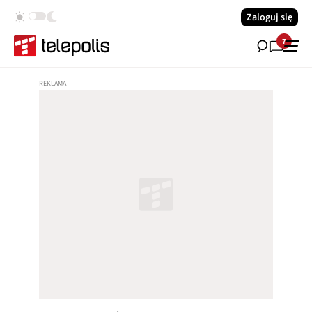
Zaloguj się
7