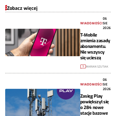
Zobacz więcej
06
WIADOMOŚCI
SIE
2026
T-Mobile
zmienia zasady
abonamentu.
Nie wszyscy
się ucieszą
MARIAN SZUTIAK
1
06
WIADOMOŚCI
SIE
2026
Zasięg Play
powiększył się
o 284 nowe
stacje bazowe