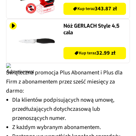
343.87 zł
Kup teraz
Nóż GERLACH Style 4,5
cala
32.99 zł
Kup teraz
Świąteczna promocja Plus Abonament i Plus dla
Firm z abonamentem przez sześć miesięcy za
darmo:
Dla klientów podpisujących nową umowę,
przedłużających dotychczasową lub
przenoszących numer.
Z każdym wybranym abonamentem.