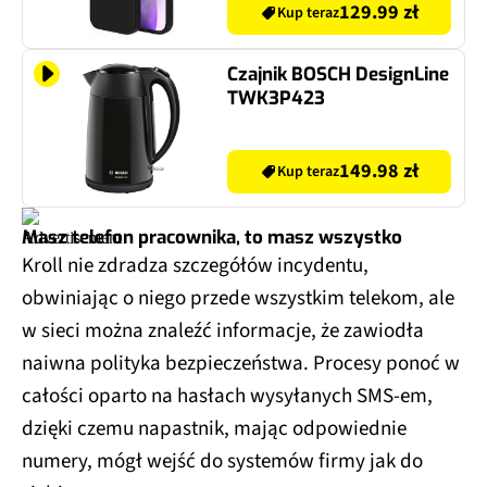
129.99 zł
Kup teraz
Czajnik BOSCH DesignLine
TWK3P423
149.98 zł
Kup teraz
Masz telefon pracownika, to masz wszystko
Kroll nie zdradza szczegółów incydentu,
obwiniając o niego przede wszystkim telekom, ale
w sieci można znaleźć informacje, że zawiodła
naiwna polityka bezpieczeństwa. Procesy ponoć w
całości oparto na hasłach wysyłanych SMS-em,
dzięki czemu napastnik, mając odpowiednie
numery, mógł wejść do systemów firmy jak do