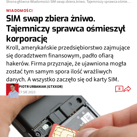
Strona główna
Wiadomości
SIM swap zbiera żniwo. Tajemniczy sprawca ośmieszył korporację
WIADOMOŚCI
SIM swap zbiera żniwo.
Tajemniczy sprawca ośmieszył
korporację
Kroll, amerykańskie przedsiębiorstwo zajmujące
się doradztwem finansowym, padło ofiarą
hakerów. Firma przyznaje, że ujawniona mogła
zostać tym samym spora ilość wrażliwych
danych. A wszystko zaczęło się od karty SIM.
PIOTR URBANIAK (GTXXOR)
8
27 SIE 2023