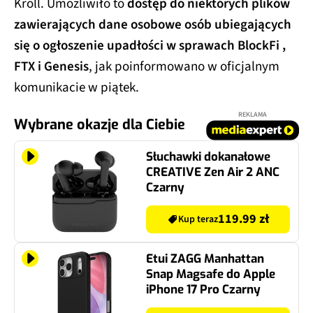
Kroll. Umożliwiło to
dostęp do niektórych plików
zawierających dane osobowe osób ubiegających
się o ogłoszenie upadłości w sprawach BlockFi ,
FTX i Genesis
, jak poinformowano w oficjalnym
komunikacie w piątek.
REKLAMA
Wybrane okazje dla Ciebie
Słuchawki dokanałowe
CREATIVE Zen Air 2 ANC
Czarny
119.99 zł
Kup teraz
Etui ZAGG Manhattan
Snap Magsafe do Apple
iPhone 17 Pro Czarny