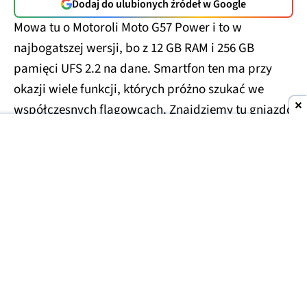
Dodaj do ulubionych źródeł w Google
Mowa tu o Motoroli Moto G57 Power i to w
najbogatszej wersji, bo z 12 GB RAM i 256 GB
pamięci UFS 2.2 na dane. Smartfon ten ma przy
okazji wiele funkcji, których próżno szukać we
współczesnych flagowcach. Znajdziemy tu gniazdo
słuchawkowe JACK 3.5 mm, a nawet radio FM.
Największe wrażenie robi jednak bateria 7000 mAh,
którą naładujemy z mocą do 33 W.