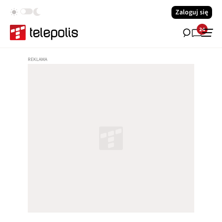
Zaloguj się
24