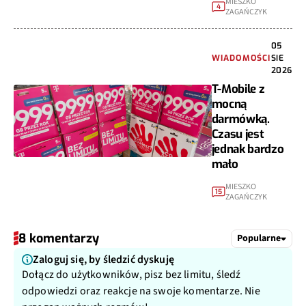
MIESZKO
4
ZAGAŃCZYK
05
WIADOMOŚCI
SIE
2026
T-Mobile z
mocną
darmówką.
Czasu jest
jednak bardzo
mało
MIESZKO
15
ZAGAŃCZYK
8 komentarzy
Popularne
Zaloguj się, by śledzić dyskuję
Dołącz do użytkowników, pisz bez limitu, śledź
odpowiedzi oraz reakcje na swoje komentarze. Nie