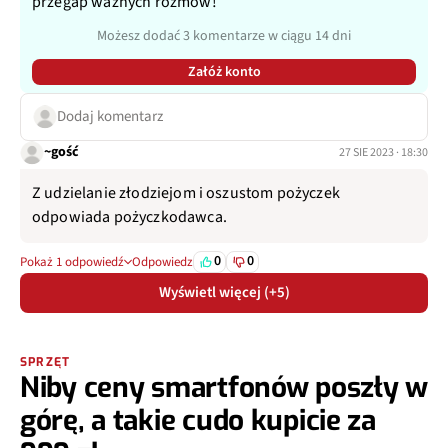
przegap ważnych rozmów!
Możesz dodać 3 komentarze w ciągu 14 dni
Załóż konto
Dodaj komentarz
~gość
27 SIE 2023 · 18:30
Z udzielanie złodziejom i oszustom pożyczek
odpowiada pożyczkodawca.
0
0
Pokaż 1 odpowiedź
Odpowiedz
Wyświetl więcej (+5)
SPRZĘT
Niby ceny smartfonów poszły w
górę, a takie cudo kupicie za