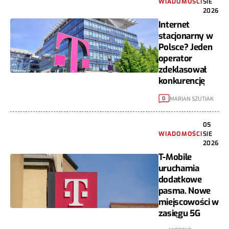
WIADOMOŚCI
SIE
2026
Internet
stacjonarny w
Polsce? Jeden
operator
zdeklasował
konkurencję
MARIAN SZUTIAK
0
05
WIADOMOŚCI
SIE
2026
T-Mobile
uruchamia
dodatkowe
pasma. Nowe
miejscowości w
zasięgu 5G