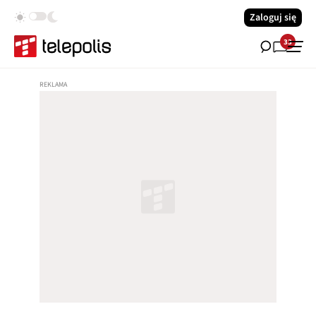
Zaloguj się
33