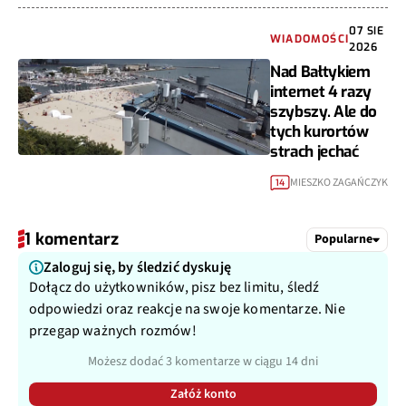
07 SIE
WIADOMOŚCI
2026
Nad Bałtykiem
internet 4 razy
szybszy. Ale do
tych kurortów
strach jechać
MIESZKO ZAGAŃCZYK
14
1 komentarz
Popularne
Zaloguj się, by śledzić dyskuję
Dołącz do użytkowników, pisz bez limitu, śledź
odpowiedzi oraz reakcje na swoje komentarze. Nie
przegap ważnych rozmów!
Możesz dodać 3 komentarze w ciągu 14 dni
Załóż konto