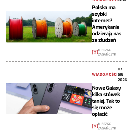
Polska ma
szybki
internet?
Amerykanie
odzierają nas
ze złudzeń
MIESZKO
2
ZAGAŃCZYK
07
WIADOMOŚCI
SIE
2026
Nowe Galaxy
kilka stówek
taniej. Tak to
się może
opłacić
MIESZKO
0
ZAGAŃCZYK