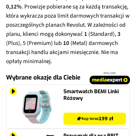
0,12%
. Prowizje pobierane są za każdą transakcję,
która wykracza poza limit darmowych transakcji w
poszczególnych planach Revolut. W zależności od
planu, klienci mogą dokonywać
1
(Standard),
3
(Plus), 5 (Premium) lub
10
(Metal) darmowych
transakcji handlu akcjami miesięcznie. Nie ma
opłaty minimalnej.
REKLAMA
Wybrane okazje dla Ciebie
Smartwatch BEMI Linki
Różowy
199 zł
Kup teraz
Przysmak dla psa BRIT