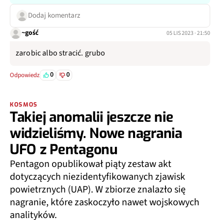
Dodaj komentarz
~gość
05 LIS 2023 · 21:50
zarobic albo stracić. grubo
0
0
Odpowiedz
KOSMOS
Takiej anomalii jeszcze nie
widzieliśmy. Nowe nagrania
UFO z Pentagonu
Pentagon opublikował piąty zestaw akt
dotyczących niezidentyfikowanych zjawisk
powietrznych (UAP). W zbiorze znalazło się
nagranie, które zaskoczyło nawet wojskowych
analityków.