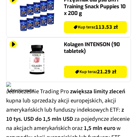
Training Snack Puppies 10
x 200 g
113.53 zł
Kup teraz
Kolagen INTENSON (90
tabletek)
21.29 zł
Kup teraz
Jednocześnie Trading Pro
zwiększa limity zleceń
kupna lub sprzedaży akcji europejskich, akcji
amerykańskich lub funduszy indeksowych ETF:
z
10 tys. USD do 1,5 mln USD
za pojedyncze zlecenie
na akcjach amerykańskich oraz
1,5 mln euro
w