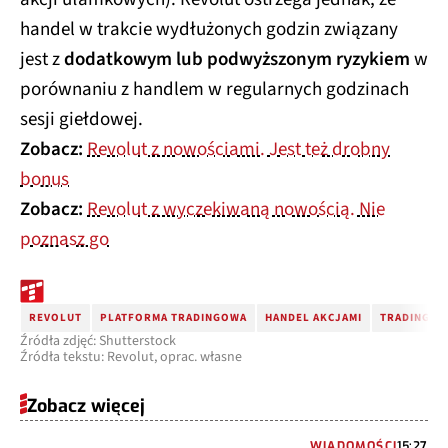
handel w trakcie wydłużonych godzin związany
jest z
dodatkowym lub podwyższonym ryzykiem
w
porównaniu z handlem w regularnych godzinach
sesji giełdowej.
Zobacz:
Revolut z nowościami. Jest też drobny
bonus
Zobacz:
Revolut z wyczekiwaną nowością. Nie
poznasz go
REVOLUT
PLATFORMA TRADINGOWA
HANDEL AKCJAMI
TRADING P
Źródła zdjęć: Shutterstock
Źródła tekstu: Revolut, oprac. własne
Zobacz więcej
WIADOMOŚCI
15:27