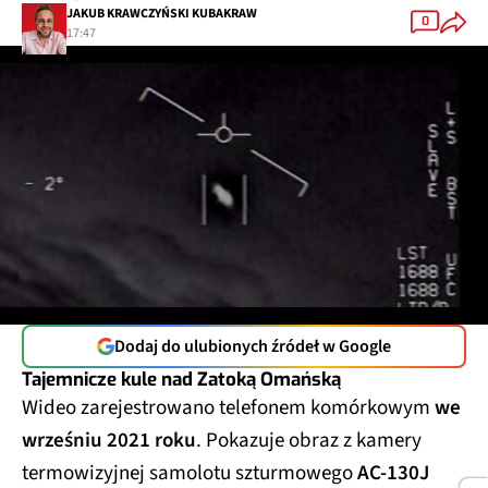
JAKUB KRAWCZYŃSKI KUBAKRAW
0
17:47
Dodaj do ulubionych źródeł w Google
Tajemnicze kule nad Zatoką Omańską
Wideo zarejestrowano telefonem komórkowym
we
wrześniu 2021 roku
. Pokazuje obraz z kamery
termowizyjnej samolotu szturmowego
AC-130J