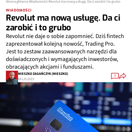
Strona główna
Wiadomości
Revolut ma nową usługę. Da ci zarobić i to grubo
WIADOMOŚCI
Revolut ma nową usługę. Da ci
zarobić i to grubo
Revolut nie daje o sobie zapomnieć. Dziś fintech
zaprezentował kolejną nowość, Trading Pro.
Jest to zestaw zaawansowanych narzędzi dla
doświadczonych i wymagających inwestorów,
obracających akcjami i funduszami.
MIESZKO ZAGAŃCZYK (MIESZKO)
1
06 LIS 2023