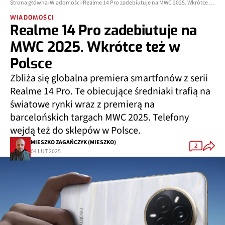
Strona główna
Wiadomości
Realme 14 Pro zadebiutuje na MWC 2025. Wkrótce też w Polsce
WIADOMOŚCI
Realme 14 Pro zadebiutuje na
MWC 2025. Wkrótce też w
Polsce
Zbliża się globalna premiera smartfonów z serii
Realme 14 Pro. Te obiecujące średniaki trafią na
światowe rynki wraz z premierą na
barcelońskich targach MWC 2025. Telefony
wejdą też do sklepów w Polsce.
MIESZKO ZAGAŃCZYK (MIESZKO)
2
04 LUT 2025