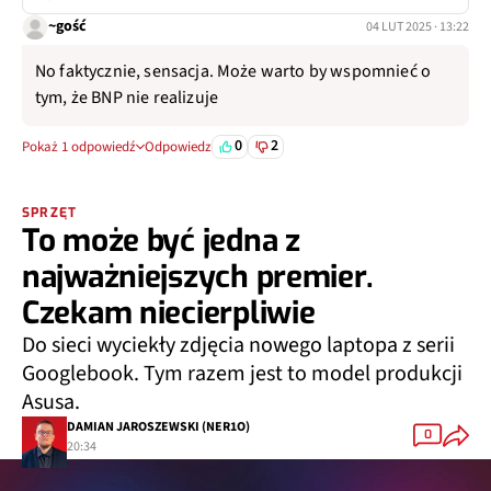
~gość
04 LUT 2025 · 13:22
No faktycznie, sensacja. Może warto by wspomnieć o
tym, że BNP nie realizuje
0
2
Pokaż 1 odpowiedź
Odpowiedz
SPRZĘT
To może być jedna z
najważniejszych premier.
Czekam niecierpliwie
Do sieci wyciekły zdjęcia nowego laptopa z serii
Googlebook. Tym razem jest to model produkcji
Asusa.
DAMIAN JAROSZEWSKI (NER1O)
0
20:34