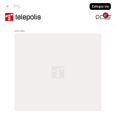
Zaloguj się
27