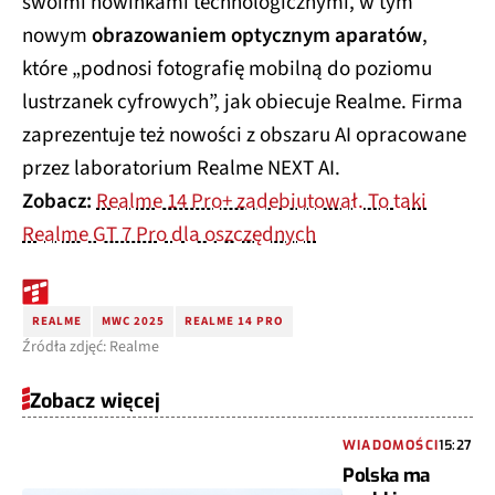
swoimi nowinkami technologicznymi, w tym
nowym
obrazowaniem optycznym aparatów
,
które „podnosi fotografię mobilną do poziomu
lustrzanek cyfrowych”, jak obiecuje Realme. Firma
zaprezentuje też nowości z obszaru AI opracowane
przez laboratorium Realme NEXT AI.
Zobacz:
Realme 14 Pro+ zadebiutował. To taki
Realme GT 7 Pro dla oszczędnych
REALME
MWC 2025
REALME 14 PRO
Źródła zdjęć: Realme
Zobacz więcej
WIADOMOŚCI
15:27
Polska ma