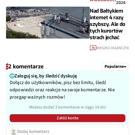
WIADOMOŚCI
2026
Nad Bałtykiem
internet 4 razy
szybszy. Ale do
tych kurortów
strach jechać
MIESZKO ZAGAŃCZYK
14
2 komentarze
Popularne
Zaloguj się, by śledzić dyskuję
Dołącz do użytkowników, pisz bez limitu, śledź
odpowiedzi oraz reakcje na swoje komentarze. Nie
przegap ważnych rozmów!
Możesz dodać 3 komentarze w ciągu 14 dni
Załóż konto
Dodaj komentarz