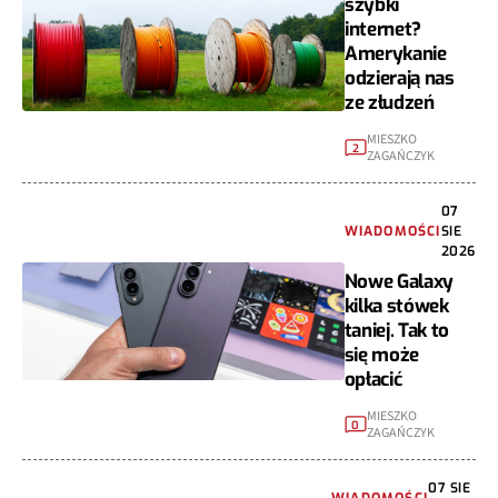
szybki
internet?
Amerykanie
odzierają nas
ze złudzeń
MIESZKO
2
ZAGAŃCZYK
07
WIADOMOŚCI
SIE
2026
Nowe Galaxy
kilka stówek
taniej. Tak to
się może
opłacić
MIESZKO
0
ZAGAŃCZYK
07 SIE