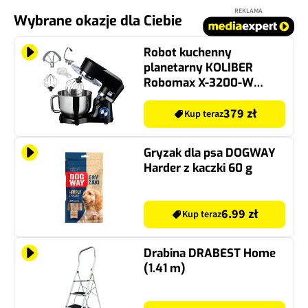
REKLAMA
Wybrane okazje dla Ciebie
Robot kuchenny
planetarny KOLIBER
Robomax X-3200-W
3200W Czarny
379 zł
Kup teraz
Gryzak dla psa DOGWAY
Harder z kaczki 60 g
6.99 zł
Kup teraz
Drabina DRABEST Home
(1.41 m)