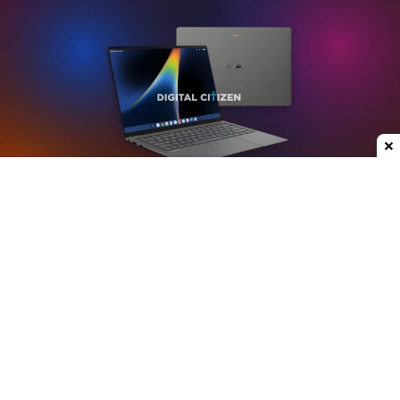
Dodaj do ulubionych źródeł w Google
Plotki na temat nowych laptopów z serii
Googlebook krążą już od jakiegoś czasu. W mojej
opinii może to być jedna z ciekawszych premier
ostatnich lat, przynajmniej w kategorii
przenośnych komputerów. Właśnie do sieci trafiły
rendery modelu stworzonego przez Asusa.