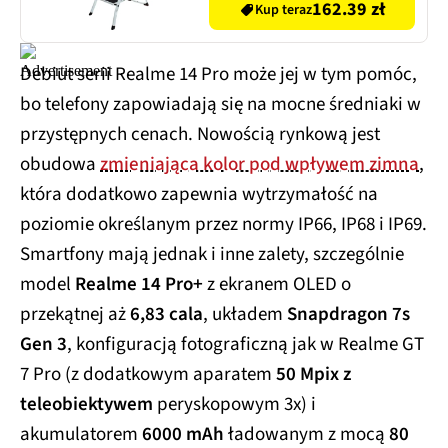
162.39 zł
Kup teraz
Debiut serii Realme 14 Pro może jej w tym pomóc,
bo telefony zapowiadają się na mocne średniaki w
przystępnych cenach. Nowością rynkową jest
obudowa
zmieniająca kolor pod wpływem zimna
,
która dodatkowo zapewnia wytrzymałość na
poziomie określanym przez normy IP66, IP68 i IP69.
Smartfony mają jednak i inne zalety, szczególnie
model
Realme 14 Pro+
z ekranem OLED o
przekątnej aż
6,83 cala
, układem
Snapdragon 7s
Gen 3
, konfiguracją fotograficzną jak w Realme GT
7 Pro (z dodatkowym aparatem
50 Mpix z
teleobiektywem
peryskopowym 3x) i
akumulatorem
6000 mAh
ładowanym z mocą
80