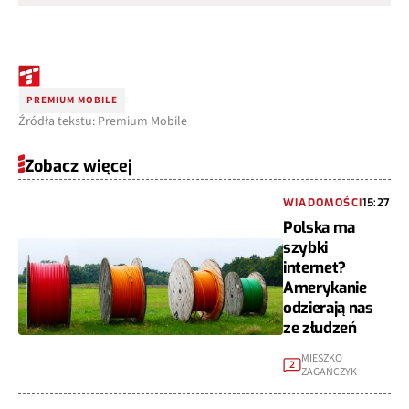
PREMIUM MOBILE
Źródła tekstu: Premium Mobile
Zobacz więcej
WIADOMOŚCI
15:27
Polska ma
szybki
internet?
Amerykanie
odzierają nas
ze złudzeń
MIESZKO
2
ZAGAŃCZYK