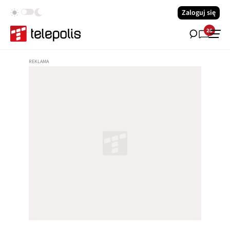
Zaloguj się
28