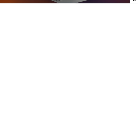
Dodaj do ulubionych źródeł w Google
Plotki na temat nowych laptopów z serii
Googlebook krążą już od jakiegoś czasu. W mojej
opinii może to być jedna z ciekawszych premier
ostatnich lat, przynajmniej w kategorii
przenośnych komputerów. Właśnie do sieci trafiły
rendery modelu stworzonego przez Asusa.