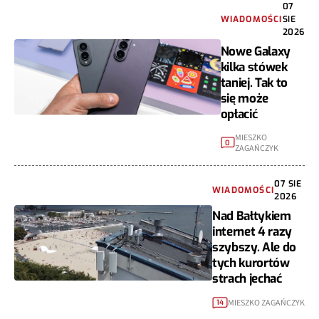
07
WIADOMOŚCI
SIE
2026
Nowe Galaxy
kilka stówek
taniej. Tak to
się może
opłacić
MIESZKO
0
ZAGAŃCZYK
07 SIE
WIADOMOŚCI
2026
Nad Bałtykiem
internet 4 razy
szybszy. Ale do
tych kurortów
strach jechać
MIESZKO ZAGAŃCZYK
14