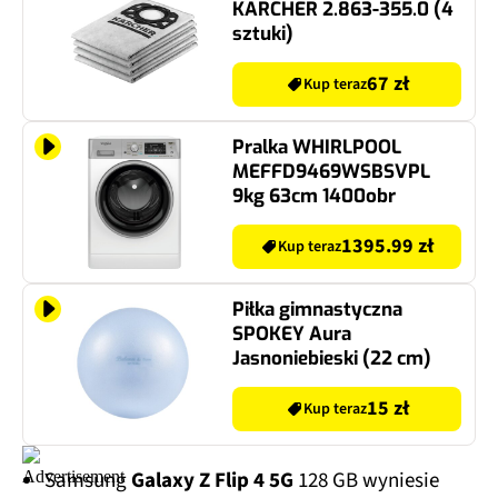
KARCHER 2.863-355.0 (4
sztuki)
67 zł
Kup teraz
Pralka WHIRLPOOL
MEFFD9469WSBSVPL
9kg 63cm 1400obr
1395.99 zł
Kup teraz
Piłka gimnastyczna
SPOKEY Aura
Jasnoniebieski (22 cm)
15 zł
Kup teraz
Samsung
Galaxy Z Flip 4 5G
128 GB wyniesie