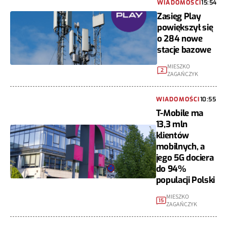
Zasięg Play
powiększył się
o 284 nowe
stacje bazowe
MIESZKO
2
ZAGAŃCZYK
WIADOMOŚCI
10:55
T-Mobile ma
13,3 mln
klientów
mobilnych, a
jego 5G dociera
do 94%
populacji Polski
MIESZKO
15
ZAGAŃCZYK
05