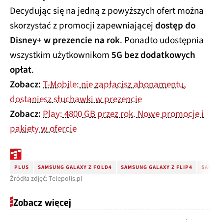
Decydując się na jedną z powyższych ofert można
skorzystać z promocji zapewniającej
dostęp do
Disney+ w prezencie na rok
. Ponadto udostępnia
wszystkim użytkownikom
5G bez dodatkowych
opłat
.
Zobacz:
T-Mobile: nie zapłacisz abonamentu,
dostaniesz słuchawki w prezencie
Zobacz:
Play: 4800 GB przez rok. Nowe promocje i
pakiety w ofercie
PLUS
SAMSUNG GALAXY Z FOLD4
SAMSUNG GALAXY Z FLIP4
SAMSU
Źródła zdjęć: Telepolis.pl
Zobacz więcej
WIADOMOŚCI
15:54