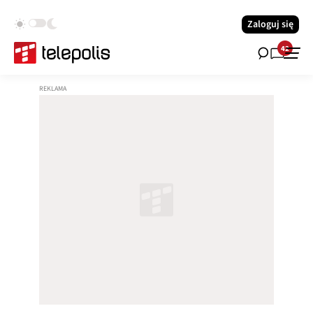
Zaloguj się
42