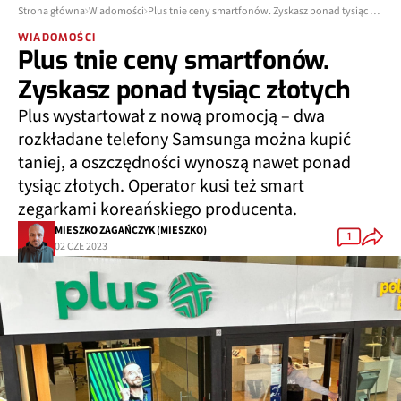
Strona główna
Wiadomości
Plus tnie ceny smartfonów. Zyskasz ponad tysiąc złotych
WIADOMOŚCI
Plus tnie ceny smartfonów.
Zyskasz ponad tysiąc złotych
Plus wystartował z nową promocją – dwa
rozkładane telefony Samsunga można kupić
taniej, a oszczędności wynoszą nawet ponad
tysiąc złotych. Operator kusi też smart
zegarkami koreańskiego producenta.
MIESZKO ZAGAŃCZYK (MIESZKO)
1
02 CZE 2023