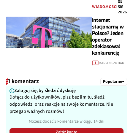
WIADOMOŚCI
SIE
2026
Internet
stacjonarny w
Polsce? Jeden
operator
zdeklasował
konkurencję
MARIAN SZUTIAK
1
1 komentarz
Popularne
Zaloguj się, by śledzić dyskuję
Dołącz do użytkowników, pisz bez limitu, śledź
odpowiedzi oraz reakcje na swoje komentarze. Nie
przegap ważnych rozmów!
Możesz dodać 3 komentarze w ciągu 14 dni
Załóż konto