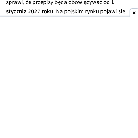
sprawi, że przepisy będą obowiązywać od
1
stycznia 2027 roku
. Na polskim rynku pojawi się
wówczas nowe rozwiązanie do odkładania
środków.
Jego największym atutem ma być
zwolnienie z tzw. podatku Belki.