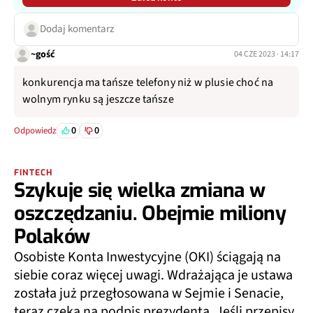
Dodaj komentarz
~gość
04 CZE 2023 · 14:17
konkurencja ma tańsze telefony niż w plusie choć na
wolnym rynku są jeszcze tańsze
0
0
Odpowiedz
FINTECH
Szykuje się wielka zmiana w
oszczędzaniu. Obejmie miliony
Polaków
Osobiste Konta Inwestycyjne (OKI) ściągają na
siebie coraz więcej uwagi. Wdrażająca je ustawa
została już przegłosowana w Sejmie i Senacie,
teraz czeka na podpis prezydenta. Jeśli przepisy