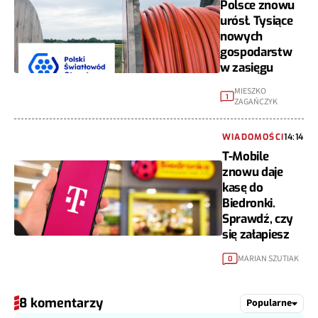
Polsce znowu
urósł. Tysiące
nowych
gospodarstw
w zasięgu
MIESZKO
1
ZAGAŃCZYK
WIADOMOŚCI
14:14
T-Mobile
znowu daje
kasę do
Biedronki.
Sprawdź, czy
się załapiesz
MARIAN SZUTIAK
0
8 komentarzy
Popularne