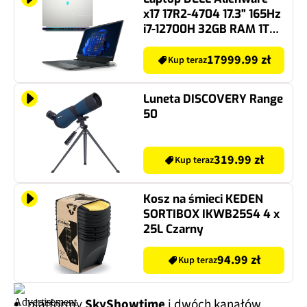
x17 17R2-4704 17.3" 165Hz
i7-12700H 32GB RAM 1TB
SSD GeForce RTX3080Ti
Windows 11 Home
17999.99 zł
Kup teraz
Luneta DISCOVERY Range
50
319.99 zł
Kup teraz
Kosz na śmieci KEDEN
SORTIBOX IKWB25S4 4 x
25L Czarny
94.99 zł
Kup teraz
platformy
SkyShowtime
i dwóch kanałów