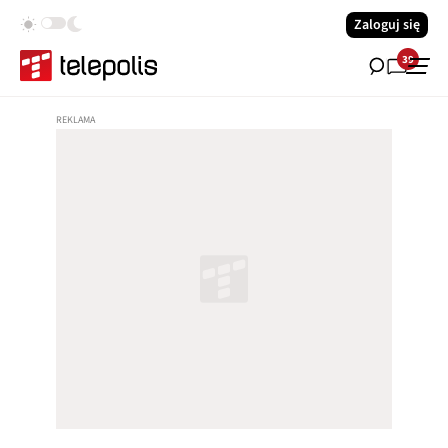
Zaloguj się
39