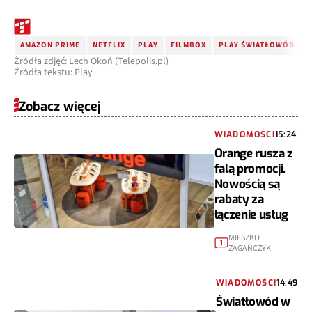
AMAZON PRIME
NETFLIX
PLAY
FILMBOX
PLAY ŚWIATŁOWÓD
Źródła zdjęć: Lech Okoń (Telepolis.pl)
Źródła tekstu: Play
Zobacz więcej
WIADOMOŚCI
15:24
Orange rusza z
falą promocji.
Nowością są
rabaty za
łączenie usług
MIESZKO
1
ZAGAŃCZYK
WIADOMOŚCI
14:49
Światłowód w