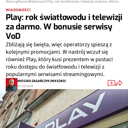
Strona główna
Wiadomości
Play: rok światłowodu i telewizji za darmo. W bonusie serwisy VoD
WIADOMOŚCI
Play: rok światłowodu i telewizji
za darmo. W bonusie serwisy
VoD
Zbliżają się święta, więc operatorzy spieszą z
kolejnymi promocjami. W nastrój wczuł się
również Play, który kusi prezentem w postaci
roku dostępu do światłowodu i telewizji z
popularnymi serwisami streamingowymi.
MIESZKO ZAGAŃCZYK (MIESZKO)
8
07 LIS 2024