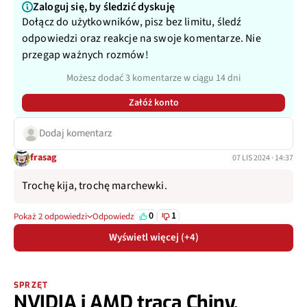
Zaloguj się, by śledzić dyskuję
Dołącz do użytkowników, pisz bez limitu, śledź
odpowiedzi oraz reakcje na swoje komentarze. Nie
przegap ważnych rozmów!
Możesz dodać 3 komentarze w ciągu 14 dni
Załóż konto
Dodaj komentarz
frasag
07 LIS 2024 · 14:37
Trochę kija, trochę marchewki.
0
1
Pokaż 2 odpowiedzi
Odpowiedz
Wyświetl więcej (+4)
SPRZĘT
NVIDIA i AMD tracą Chiny.