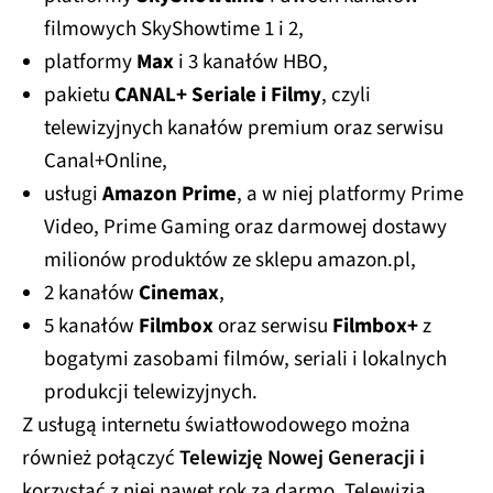
filmowych SkyShowtime 1 i 2,
platformy
Max
i 3 kanałów HBO,
pakietu
CANAL+ Seriale i Filmy
, czyli
telewizyjnych kanałów premium oraz serwisu
Canal+Online,
usługi
Amazon Prime
, a w niej platformy Prime
Video, Prime Gaming oraz darmowej dostawy
milionów produktów ze sklepu amazon.pl,
2 kanałów
Cinemax
,
5 kanałów
Filmbox
oraz serwisu
Filmbox+
z
bogatymi zasobami filmów, seriali i lokalnych
produkcji telewizyjnych.
Z usługą internetu światłowodowego można
również połączyć
Telewizję Nowej Generacji i
korzystać z niej nawet rok za darmo. Telewizja