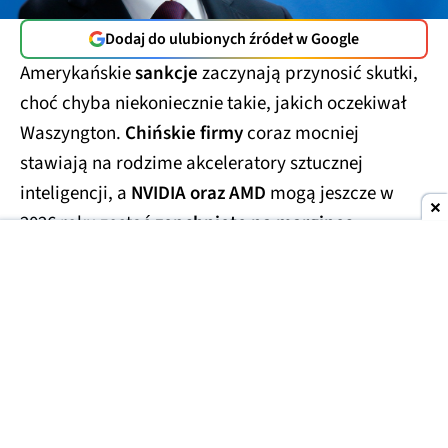
Dodaj do ulubionych źródeł w Google
Amerykańskie
sankcje
zaczynają przynosić skutki,
choć chyba niekoniecznie takie, jakich oczekiwał
Waszyngton.
Chińskie firmy
coraz mocniej
stawiają na rodzime akceleratory sztucznej
inteligencji, a
NVIDIA oraz AMD
mogą jeszcze w
2026 roku zostać
zepchnięte na margines
tamtejszego rynku.