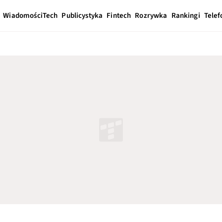
Wiadomości
Tech
Publicystyka
Fintech
Rozrywka
Rankingi
Telef