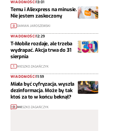
WIADOMOŚCI
13:01
Temu i Aliexpress na minusie.
Nie jestem zaskoczony
DAMIAN JAROSZEWSKI
0
WIADOMOŚCI
12:29
T-Mobile rozdaje, ale trzeba
wydrapać. Akcja trwa do 31
sierpnia
MIESZKO ZAGAŃCZYK
1
WIADOMOŚCI
11:59
Miała być cyfryzacja, wyszła
dezinformacja. Może by tak
ktoś za to w końcu beknął?
MIESZKO ZAGAŃCZYK
0