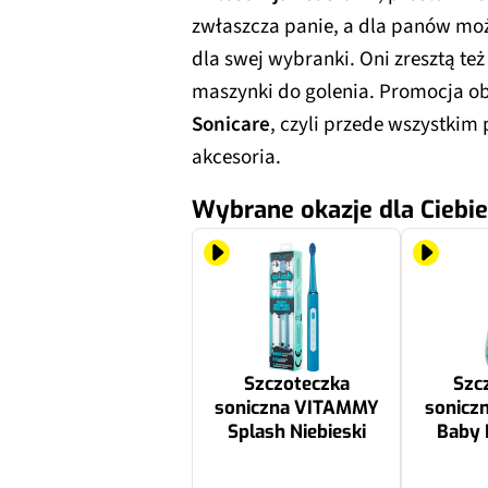
zwłaszcza panie, a dla panów moż
dla swej wybranki. Oni zresztą też
maszynki do golenia. Promocja o
Sonicare
, czyli przede wszystkim
akcesoria.
Wybrane okazje dla Ciebie
Szczoteczka
Szc
soniczna VITAMMY
sonicz
Splash Niebieski
Baby 
ZK3020
123.26 zł
85.8 zł