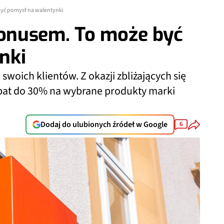
yć pomysł na walentynki
onusem. To może być
nki
woich klientów. Z okazji zbliżających się
bat do 30% na wybrane produkty marki
Dodaj do ulubionych źródeł w Google
6