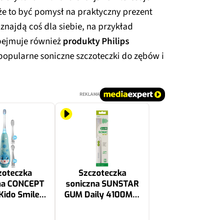
e to być pomysł na praktyczny prezent
 znajdą coś dla siebie, na przykład
bejmuje również
produkty Philips
 popularne soniczne szczoteczki do zębów i
REKLAMA
zoteczka
Szczoteczka
na CONCEPT
soniczna SUNSTAR
Kido Smile
GUM Daily 4100MW
 Niebieski
Biały
69.9 zł