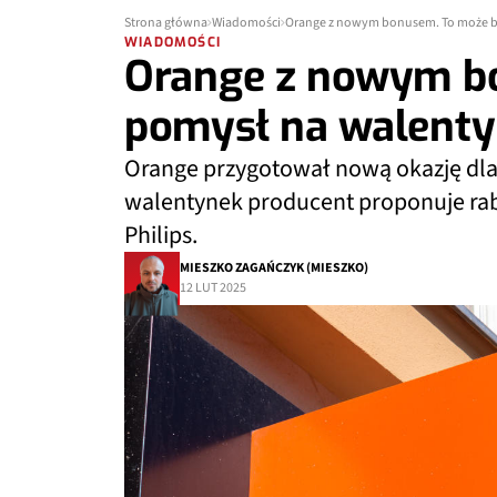
Strona główna
Wiadomości
Orange z nowym bonusem. To może b
WIADOMOŚCI
Orange z nowym b
pomysł na walenty
Orange przygotował nową okazję dla s
walentynek producent proponuje ra
Philips.
MIESZKO ZAGAŃCZYK (MIESZKO)
12 LUT 2025