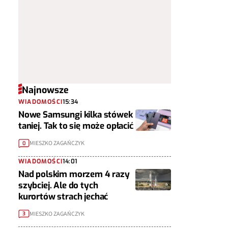
Najnowsze
WIADOMOŚCI
15:34
Nowe Samsungi kilka stówek
taniej. Tak to się może opłacić
MIESZKO ZAGAŃCZYK
0
WIADOMOŚCI
14:01
Nad polskim morzem 4 razy
szybciej. Ale do tych
kurortów strach jechać
MIESZKO ZAGAŃCZYK
3