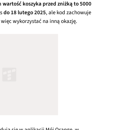
a
wartość koszyka przed zniżką to 5000
as
do 18 lutego 2025
, ale kod zachowuje
więc wykorzystać na inną okazję.
dują się w aplikacji Mój Orange, w