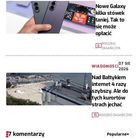
Nowe Galaxy
kilka stówek
taniej. Tak to
się może
opłacić
MIESZKO
0
ZAGAŃCZYK
07 SIE
WIADOMOŚCI
2026
Nad Bałtykiem
internet 4 razy
szybszy. Ale do
tych kurortów
strach jechać
MIESZKO ZAGAŃCZYK
15
7 komentarzy
Popularne