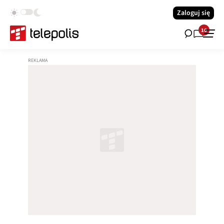
Zaloguj się
10