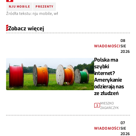
NJU MOBILE
PREZENTY
Źródła tekstu: nju mobile, wł
Zobacz więcej
08
WIADOMOŚCI
SIE
2026
Polska ma
szybki
internet?
Amerykanie
odzierają nas
ze złudzeń
MIESZKO
3
ZAGAŃCZYK
07
WIADOMOŚCI
SIE
2026