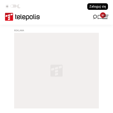
Zaloguj się
38