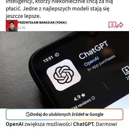
inteligencji, którzy niekoniecznie chcą za nią
płacić. Jedne z najlepszych modeli stają się
jeszcze lepsze.
PRZEMYSŁAW BANASIAK (YOKAI)
0
21:46
Dodaj do ulubionych źródeł w Google
OpenAI
zwiększa możliwości
ChatGPT.
Darmowi