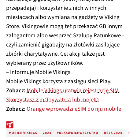
przepadają) i korzystanie z nich w innych
miesiącach albo wymiana na gadżety w Viking
Store. Vikingowie mogą też przekazać GB innym
załogantom albo wesprzeć Szalupy Ratunkowe -
czyli zamienić gigabajty na złotówki zasilające
zbiórki charytatywne. Cel akcji także jest
wybierany przez użytkowników.
– informuje Mobile Vikings
Mobile Vikings korzysta z zasięgu sieci Play.
Zobacz:
Mobile Vikings ułatwia rejestrację SIM.
Skorzystasz z mObywatela lub mojeID
Zobacz:
Orange wprowadzi eSIM do nju mobile
MOBILE VIKINGS
2024
#DLASWOICHWSZYSTKO
REJS 2024
MOBI