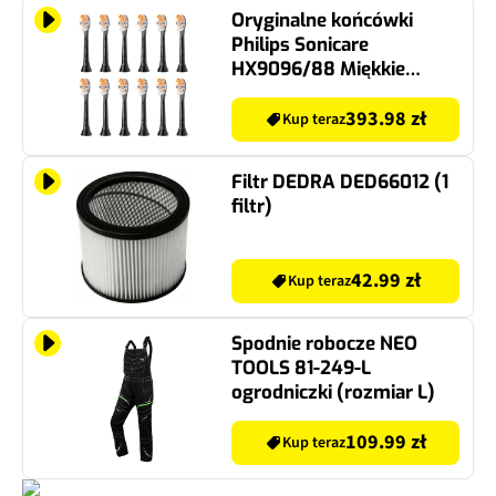
Oryginalne końcówki
Philips Sonicare
HX9096/88 Miękkie
włókna (12 szt.)
(Kompleksowa
393.98 zł
Kup teraz
zaawansowana
pielęgnacja)
Filtr DEDRA DED66012 (1
filtr)
42.99 zł
Kup teraz
Spodnie robocze NEO
TOOLS 81-249-L
ogrodniczki (rozmiar L)
109.99 zł
Kup teraz