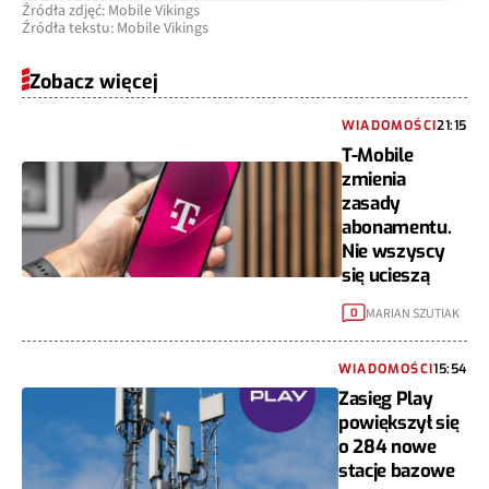
Źródła zdjęć: Mobile Vikings
Źródła tekstu: Mobile Vikings
Zobacz więcej
WIADOMOŚCI
21:15
T-Mobile
zmienia
zasady
abonamentu.
Nie wszyscy
się ucieszą
MARIAN SZUTIAK
0
WIADOMOŚCI
15:54
Zasięg Play
powiększył się
o 284 nowe
stacje bazowe