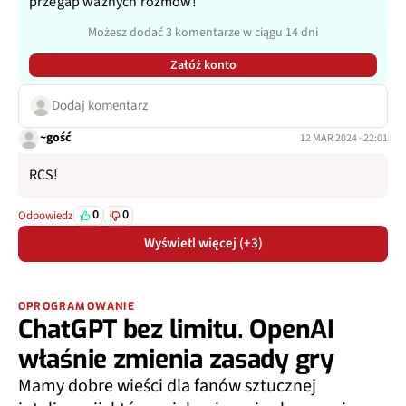
przegap ważnych rozmów!
Możesz dodać 3 komentarze w ciągu 14 dni
Załóż konto
Dodaj komentarz
~gość
12 MAR 2024 · 22:01
RCS!
0
0
Odpowiedz
Wyświetl więcej (+3)
OPROGRAMOWANIE
ChatGPT bez limitu. OpenAI
właśnie zmienia zasady gry
Mamy dobre wieści dla fanów sztucznej