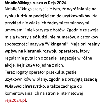
Mobile Vikings rusza w Rejs 2024
Mobile Vikings szczyci się tym, że
wyróżnia się na
rynku ludzkim podejściem do użytkowników
. Na
przykład nie wiąże ich żadnymi terminowymi
umowami i nie korzysta z botów. Zgodnie ze swoją
misją tworzy
sieć ludzi, nie numerów
, a członków
społeczności nazywa
“Vikingami”
. Mają oni
realny
wpływ na kierunek rozwoju operatora
, który
regularnie pyta ich o zdanie i angażuje w różne
akcje.
Rejs 2024
to jedna z nich.
Teraz rogaty operator przekuł sugestie
użytkowników w plany, zgodnie z przyjętą zasadą
#DlaSwoichWszystko
, a także zachęca do
komentowania ich na stronie internetowej
rejs2024.pl
.