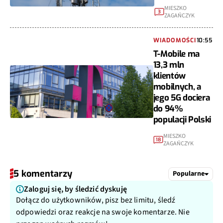
MIESZKO
3
ZAGAŃCZYK
WIADOMOŚCI
10:55
T-Mobile ma
13,3 mln
klientów
mobilnych, a
jego 5G dociera
do 94%
populacji Polski
MIESZKO
18
ZAGAŃCZYK
5 komentarzy
Popularne
Zaloguj się, by śledzić dyskuję
Dołącz do użytkowników, pisz bez limitu, śledź
odpowiedzi oraz reakcje na swoje komentarze. Nie