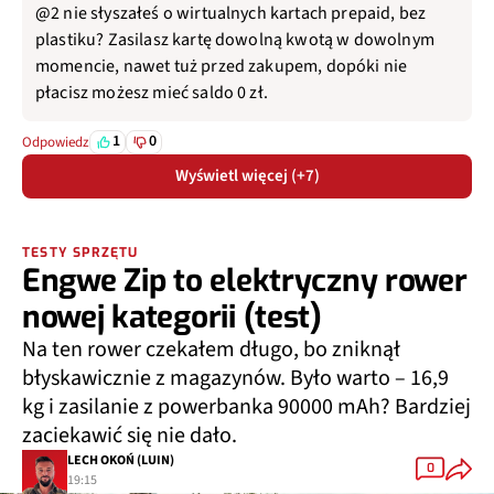
@2 nie słyszałeś o wirtualnych kartach prepaid, bez
plastiku? Zasilasz kartę dowolną kwotą w dowolnym
momencie, nawet tuż przed zakupem, dopóki nie
płacisz możesz mieć saldo 0 zł.
1
0
Odpowiedz
Wyświetl więcej (+7)
TESTY SPRZĘTU
Engwe Zip to elektryczny rower
nowej kategorii (test)
Na ten rower czekałem długo, bo zniknął
błyskawicznie z magazynów. Było warto – 16,9
kg i zasilanie z powerbanka 90000 mAh? Bardziej
zaciekawić się nie dało.
LECH OKOŃ (LUIN)
0
19:15