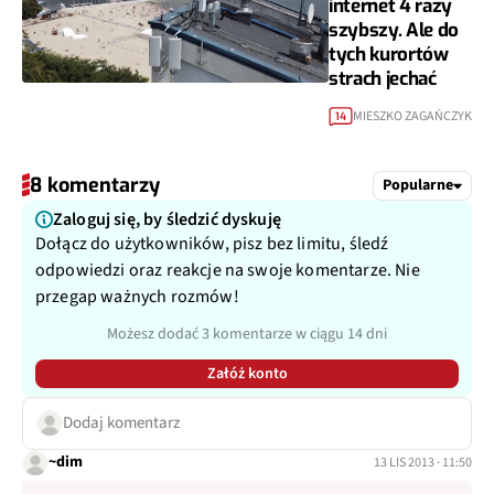
internet 4 razy
szybszy. Ale do
tych kurortów
strach jechać
MIESZKO ZAGAŃCZYK
14
8 komentarzy
Popularne
Zaloguj się, by śledzić dyskuję
Dołącz do użytkowników, pisz bez limitu, śledź
odpowiedzi oraz reakcje na swoje komentarze. Nie
przegap ważnych rozmów!
Możesz dodać 3 komentarze w ciągu 14 dni
Załóż konto
Dodaj komentarz
~dim
13 LIS 2013 · 11:50