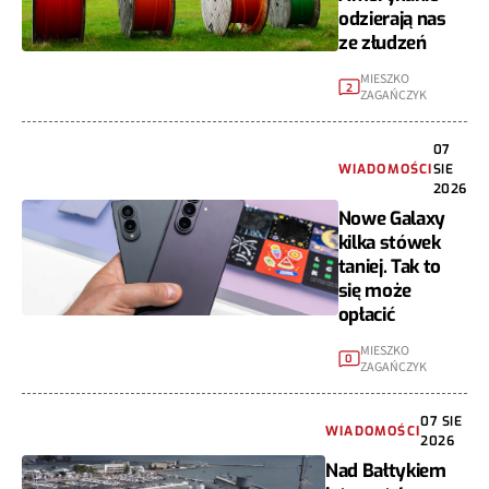
odzierają nas
ze złudzeń
MIESZKO
2
ZAGAŃCZYK
07
WIADOMOŚCI
SIE
2026
Nowe Galaxy
kilka stówek
taniej. Tak to
się może
opłacić
MIESZKO
0
ZAGAŃCZYK
07 SIE
WIADOMOŚCI
2026
Nad Bałtykiem