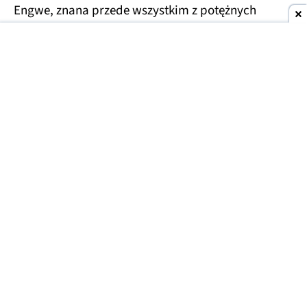
Engwe, znana przede wszystkim z potężnych
rowerów klasy enduro (tzw. fat bike'i) i klasycznych
rowerów miejskich, postanowiła w tym sezonie
spróbować swoich sił i w tym segmencie. Engwe
Zip to pierwszy szkrab w rodzinie, który nie tylko
dorównuje brytyjskiej legendzie, ale też deklasuje
ją cenowo.
4649 zł to kwota, za którą Brompton
nie daje nawet wariantu bez elektryki
.
Tymczasem u Engwe to kompletny rower
elektryczny.