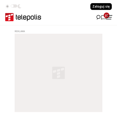
Zaloguj się
27