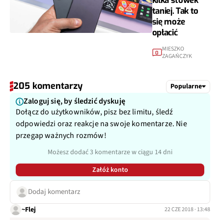
kilka stówek
taniej. Tak to
się może
opłacić
MIESZKO
0
ZAGAŃCZYK
205 komentarzy
Popularne
Zaloguj się, by śledzić dyskuję
Dołącz do użytkowników, pisz bez limitu, śledź
odpowiedzi oraz reakcje na swoje komentarze. Nie
przegap ważnych rozmów!
Możesz dodać 3 komentarze w ciągu 14 dni
Załóż konto
Dodaj komentarz
~Flej
22 CZE 2018 · 13:48