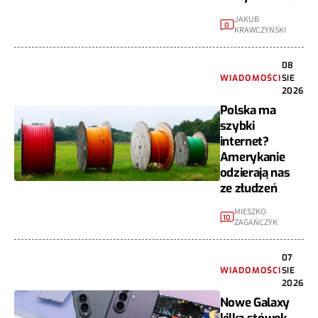
JAKUB
0
KRAWCZYŃSKI
08
WIADOMOŚCI
SIE
2026
Polska ma
szybki
internet?
Amerykanie
odzierają nas
ze złudzeń
MIESZKO
10
ZAGAŃCZYK
07
WIADOMOŚCI
SIE
2026
Nowe Galaxy