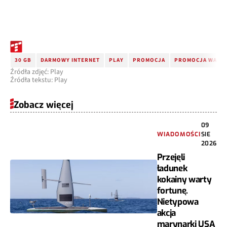
30 GB
DARMOWY INTERNET
PLAY
PROMOCJA
PROMOCJA WAKA
Źródła zdjęć: Play
Źródła tekstu: Play
Zobacz więcej
09
WIADOMOŚCI
SIE
2026
Przejęli
ładunek
kokainy warty
fortunę.
Nietypowa
akcja
marynarki USA