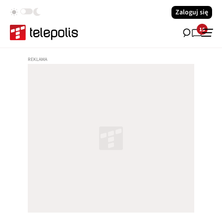
Zaloguj się
15