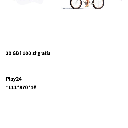
30 GB i 100 zł gratis
Play24
*111*870*1#