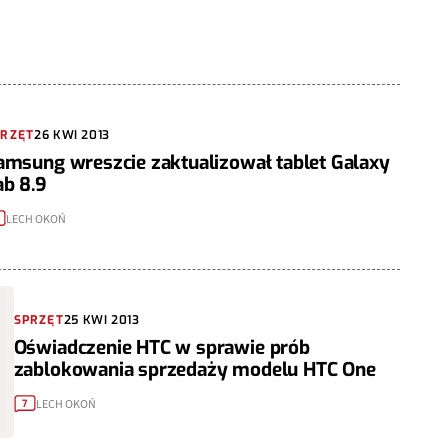
PRZĘT
26 KWI 2013
amsung wreszcie zaktualizował tablet Galaxy
ab 8.9
LECH OKOŃ
0
SPRZĘT
25 KWI 2013
Oświadczenie HTC w sprawie prób
zablokowania sprzedaży modelu HTC One
LECH OKOŃ
7