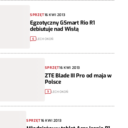
SPRZĘT
16 KWI 2013
Egzotyczny GSmart Rio R1
debiutuje nad Wisłą
LECH OKOŃ
6
SPRZĘT
16 KWI 2013
ZTE Blade III Pro od maja w
Polsce
LECH OKOŃ
9
SPRZĘT
16 KWI 2013