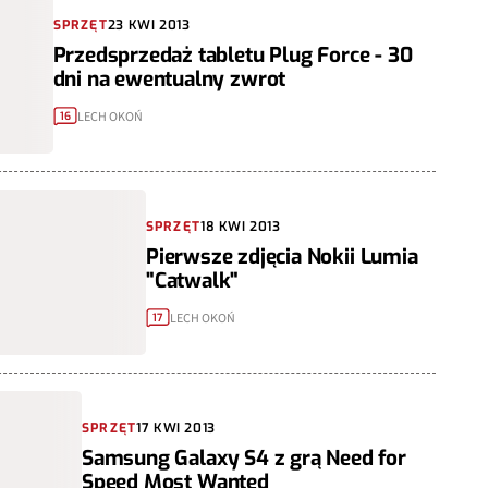
SPRZĘT
23 KWI 2013
Przedsprzedaż tabletu Plug Force - 30
dni na ewentualny zwrot
LECH OKOŃ
16
SPRZĘT
18 KWI 2013
Pierwsze zdjęcia Nokii Lumia
"Catwalk"
LECH OKOŃ
17
SPRZĘT
17 KWI 2013
Samsung Galaxy S4 z grą Need for
Speed Most Wanted