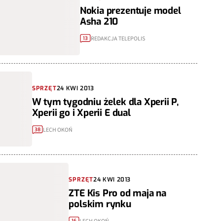
Nokia prezentuje model
Asha 210
REDAKCJA TELEPOLIS
13
SPRZĘT
24 KWI 2013
W tym tygodniu żelek dla Xperii P,
Xperii go i Xperii E dual
LECH OKOŃ
38
SPRZĘT
24 KWI 2013
ZTE Kis Pro od maja na
polskim rynku
16