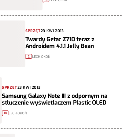
LECH OKOŃ
SPRZĘT
23 KWI 2013
Twardy Getac Z710 teraz z
Androidem 4.1.1 Jelly Bean
LECH OKOŃ
2
SPRZĘT
23 KWI 2013
Samsung Galaxy Note III z odpornym na
stłuczenie wyświetlaczem Plastic OLED
LECH OKOŃ
18