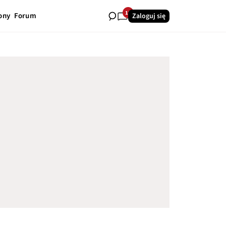
13
ony
Forum
Zaloguj się