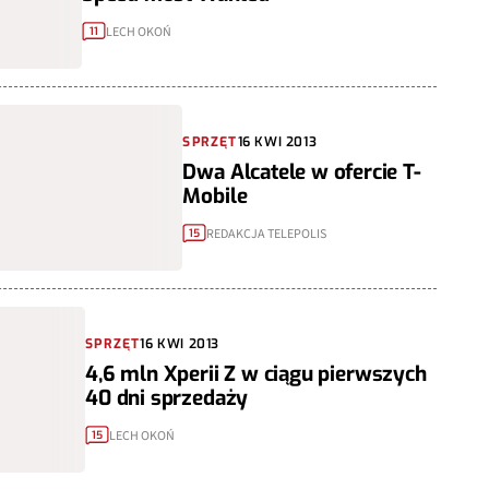
LECH OKOŃ
11
SPRZĘT
16 KWI 2013
Dwa Alcatele w ofercie T-
Mobile
REDAKCJA TELEPOLIS
15
SPRZĘT
16 KWI 2013
4,6 mln Xperii Z w ciągu pierwszych
40 dni sprzedaży
LECH OKOŃ
15