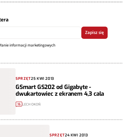
tera
Zapisz się
syłanie informacji marketingowych
SPRZĘT
25 KWI 2013
GSmart GS202 od Gigabyte -
dwukartowiec z ekranem 4,3 cala
LECH OKOŃ
16
SPRZĘT
24 KWI 2013