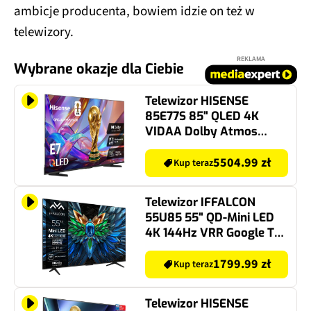
ambicje producenta, bowiem idzie on też w
telewizory.
REKLAMA
Wybrane okazje dla Ciebie
Telewizor HISENSE
85E77S 85" QLED 4K
VIDAA Dolby Atmos
Dolby Vision HDMI 2.1
5504.99 zł
Kup teraz
Telewizor IFFALCON
55U85 55" QD-Mini LED
4K 144Hz VRR Google TV
Dolby Vision Dolby
Atmos HDMI 2.1
1799.99 zł
Kup teraz
Telewizor HISENSE