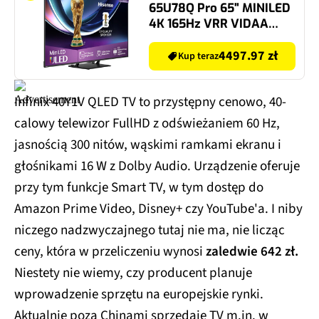
65U78Q Pro 65" MINILED
4K 165Hz VRR VIDAA
Dolby Vision Dolby
Atmos HDMI 2.1
4497.97 zł
Kup teraz
Infinix 40Y1V QLED TV to przystępny cenowo, 40-
calowy telewizor FullHD z odświeżaniem 60 Hz,
jasnością 300 nitów, wąskimi ramkami ekranu i
głośnikami 16 W z Dolby Audio. Urządzenie oferuje
przy tym funkcje Smart TV, w tym dostęp do
Amazon Prime Video, Disney+ czy YouTube'a. I niby
niczego nadzwyczajnego tutaj nie ma, nie licząc
ceny, która w przeliczeniu wynosi
zaledwie 642 zł.
Niestety nie wiemy, czy producent planuje
wprowadzenie sprzętu na europejskie rynki.
Aktualnie poza Chinami sprzedaje TV m.in. w