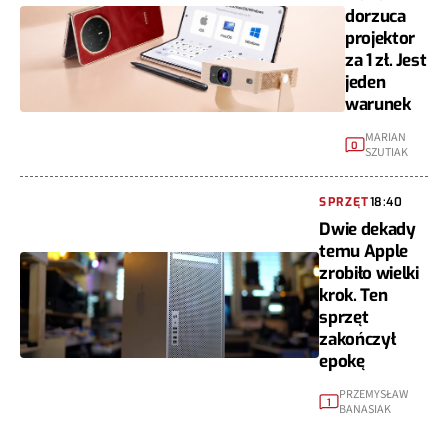
dorzuca
projektor
za 1 zł. Jest
jeden
warunek
MARIAN
0
SZUTIAK
SPRZĘT
18:40
Dwie dekady
temu Apple
zrobiło wielki
krok. Ten
sprzęt
zakończył
epokę
PRZEMYSŁAW
1
BANASIAK