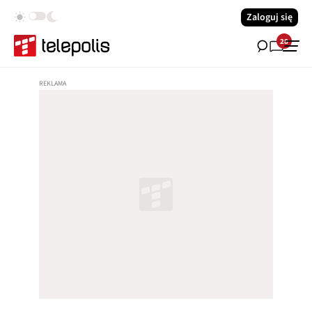
Zaloguj się
28