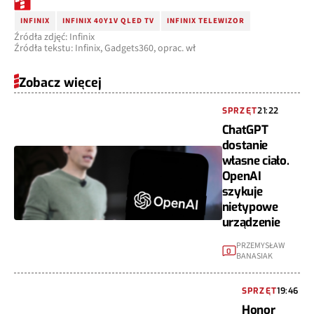
INFINIX
INFINIX 40Y1V QLED TV
INFINIX TELEWIZOR
Źródła zdjęć: Infinix
Źródła tekstu: Infinix, Gadgets360, oprac. wł
Zobacz więcej
SPRZĘT
21:22
ChatGPT
dostanie
własne ciało.
OpenAI
szykuje
nietypowe
urządzenie
PRZEMYSŁAW
0
BANASIAK
SPRZĘT
19:46
Honor