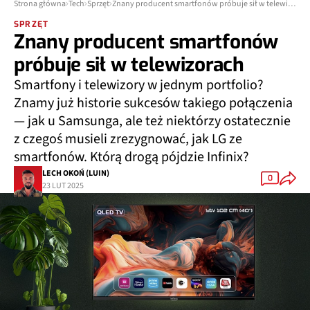
Strona główna
Tech
Sprzęt
Znany producent smartfonów próbuje sił w telewizorach
SPRZĘT
Znany producent smartfonów
próbuje sił w telewizorach
Smartfony i telewizory w jednym portfolio?
Znamy już historie sukcesów takiego połączenia
— jak u Samsunga, ale też niektórzy ostatecznie
z czegoś musieli zrezygnować, jak LG ze
smartfonów. Którą drogą pójdzie Infinix?
LECH OKOŃ (LUIN)
0
23 LUT 2025