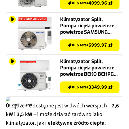
montażu
4099.96 zł
Kup teraz
Klimatyzator Split,
Pompa ciepła powietrze -
powietrze SAMSUNG
Luzon
AR24TXHZAWKN/EU z
6999.97 zł
Kup teraz
usługą montażu
Klimatyzator Split,
Pompa ciepła powietrze -
powietrze BEKO BEHPG
095/BEHPG 096 2.6 kW z
usługą montażu
3349.99 zł
Kup teraz
Urządzenie dostępne jest w dwóch wersjach –
2,6
kW
i
3,5 kW
– i może działać zarówno jako
klimatyzator, jak i
efektywne źródło ciepła
.