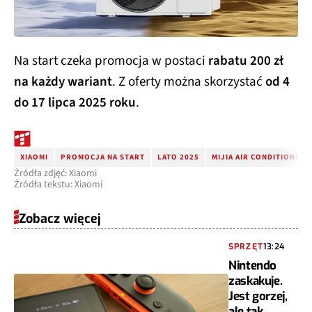
Na start czeka promocja w postaci
rabatu 200 zł
na każdy wariant
. Z oferty można skorzystać
od 4
do 17 lipca 2025 roku
.
XIAOMI
PROMOCJA NA START
LATO 2025
MIJIA AIR CONDITIONER 
Źródła zdjęć: Xiaomi
Źródła tekstu: Xiaomi
Zobacz więcej
SPRZĘT
13:24
Nintendo
zaskakuje.
Jest gorzej,
ale tak