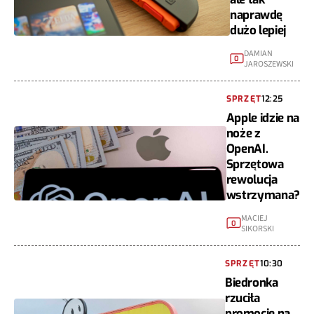
naprawdę
dużo lepiej
DAMIAN
0
JAROSZEWSKI
SPRZĘT
12:25
Apple idzie na
noże z
OpenAI.
Sprzętowa
rewolucja
wstrzymana?
MACIEJ
0
SIKORSKI
SPRZĘT
10:30
Biedronka
rzuciła
promocję na