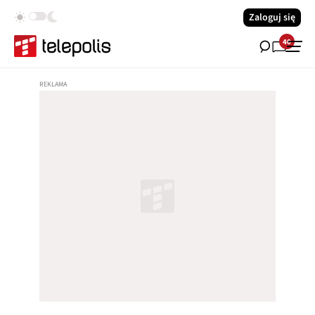
Zaloguj się
40