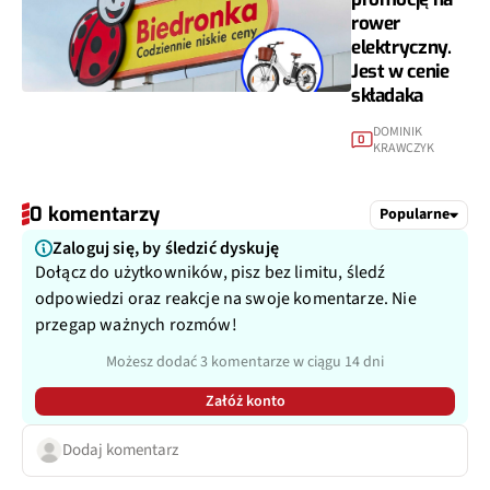
rower
elektryczny.
Jest w cenie
składaka
DOMINIK
0
KRAWCZYK
0 komentarzy
Popularne
Zaloguj się, by śledzić dyskuję
Dołącz do użytkowników, pisz bez limitu, śledź
odpowiedzi oraz reakcje na swoje komentarze. Nie
przegap ważnych rozmów!
Możesz dodać 3 komentarze w ciągu 14 dni
Załóż konto
Dodaj komentarz