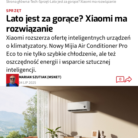
Strona główna
Tech
Sprzęt
Lato jest za gorące? Xiaomi ma rozwiązanie
SPRZĘT
Lato jest za gorące? Xiaomi ma
rozwiązanie
Xiaomi rozszerza ofertę inteligentnych urządzeń
o klimatyzatory. Nowy Mijia Air Conditioner Pro
Eco to nie tylko szybkie chłodzenie, ale też
oszczędność energii i wsparcie sztucznej
inteligencji.
MARIAN SZUTIAK (MSNET)
0
04 LIP 2025