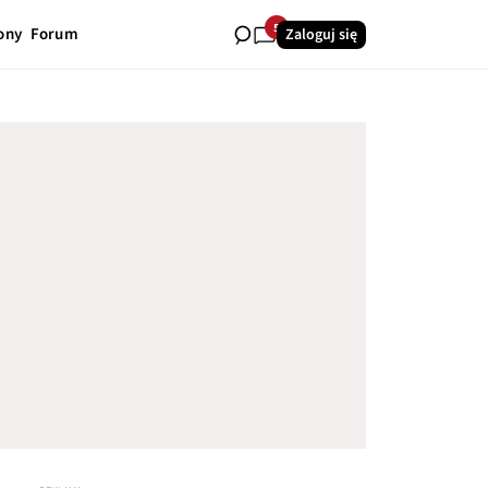
5
ony
Forum
Zaloguj się