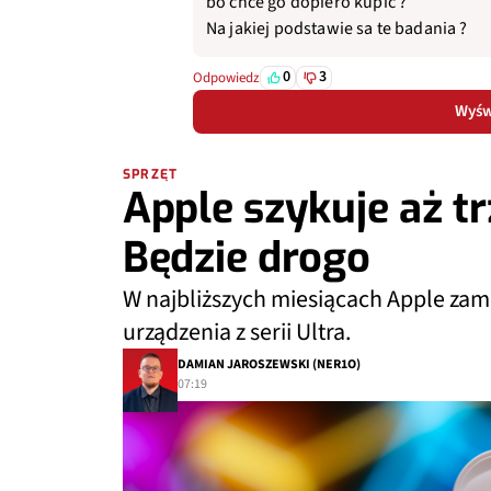
bo chce go dopiero kupic ?
Na jakiej podstawie sa te badania ?
0
3
Odpowiedz
Wyświ
SPRZĘT
Apple szykuje aż trz
Będzie drogo
W najbliższych miesiącach Apple zam
urządzenia z serii Ultra.
DAMIAN JAROSZEWSKI (NER1O)
07:19