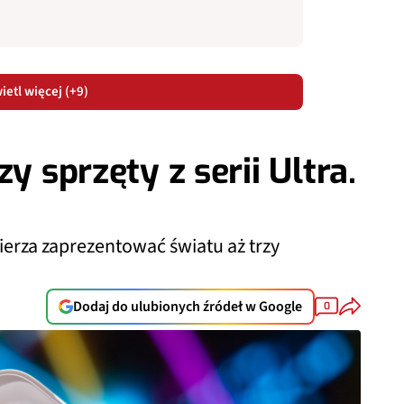
etl więcej (+9)
y sprzęty z serii Ultra.
ierza zaprezentować światu aż trzy
Dodaj do ulubionych źródeł w Google
0