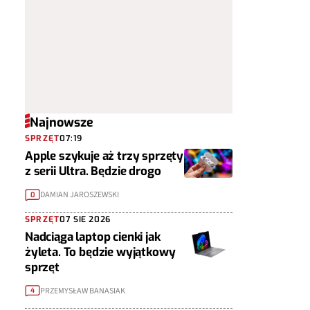
Najnowsze
SPRZĘT
07:19
Apple szykuje aż trzy sprzęty
z serii Ultra. Będzie drogo
DAMIAN JAROSZEWSKI
0
SPRZĘT
07 SIE 2026
Nadciąga laptop cienki jak
żyleta. To będzie wyjątkowy
sprzęt
PRZEMYSŁAW BANASIAK
4