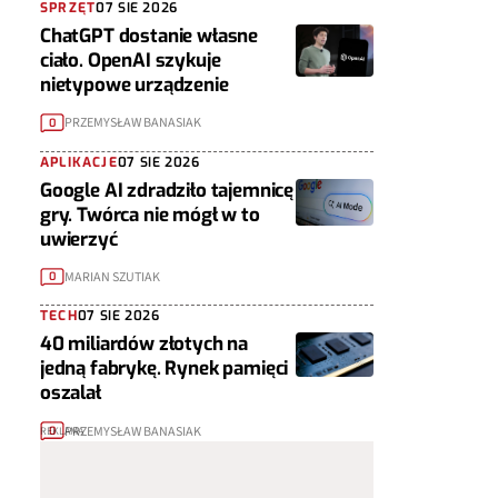
SPRZĘT
07 SIE 2026
ChatGPT dostanie własne
ciało. OpenAI szykuje
nietypowe urządzenie
PRZEMYSŁAW BANASIAK
0
APLIKACJE
07 SIE 2026
Google AI zdradziło tajemnicę
gry. Twórca nie mógł w to
uwierzyć
MARIAN SZUTIAK
0
TECH
07 SIE 2026
40 miliardów złotych na
jedną fabrykę. Rynek pamięci
oszalał
PRZEMYSŁAW BANASIAK
0