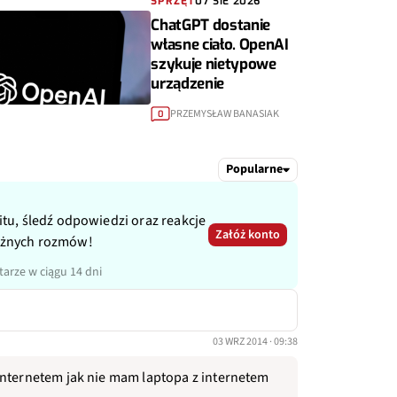
SPRZĘT
07 SIE 2026
ChatGPT dostanie
własne ciało. OpenAI
szykuje nietypowe
urządzenie
PRZEMYSŁAW BANASIAK
0
Popularne
itu, śledź odpowiedzi oraz reakcje
Załóż konto
ażnych rozmów!
arze w ciągu 14 dni
03 WRZ 2014 · 09:38
internetem jak nie mam laptopa z internetem