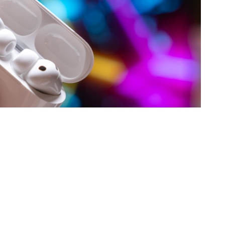
je całkowicie nową serię urządzeń o
ze i najlepsze sprzęty w ofercie firmy. W
aż trzy modele z tej linii.