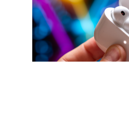
Nie jest tajemnicą, że Apple szyku
nazwie Ultra. Mają to być najdrożs
najbliższych miesiącach zobaczymy 