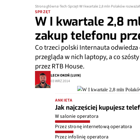
Strona główna
Tech
Sprzęt
W I kwartale 2,8 mln Polaków rozważał
SPRZĘT
W I kwartale 2,8 
zakup telefonu prz
Co trzeci polski Internauta odwiedza
przegląda w nich laptopy, a co szóst
przez RTB House.
LECH OKOŃ (LUIN)
03 WRZ 2014
ANKIETA
Jak najczęściej kupujesz tele
W salonie operatora
Przez stronę internetową operatora
Przez infolinię operatora