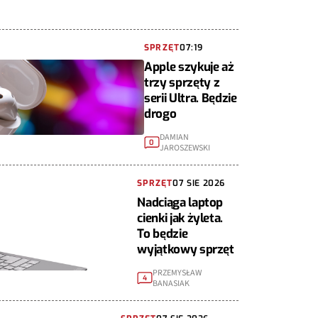
SPRZĘT
07:19
Apple szykuje aż
trzy sprzęty z
serii Ultra. Będzie
drogo
DAMIAN
0
JAROSZEWSKI
SPRZĘT
07 SIE 2026
Nadciąga laptop
cienki jak żyleta.
To będzie
wyjątkowy sprzęt
PRZEMYSŁAW
4
BANASIAK