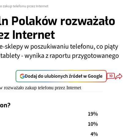
o zakup telefonu przez Internet
mln Polaków rozważało
ez Internet
 e-sklepy w poszukiwaniu telefonu, co piąty
y tablety - wynika z raportu przygotowanego
Dodaj do ulubionych źródeł w Google
10
fon?
19%
10%
4%