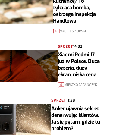
kuchenkę? To
tykająca bomba,
ostrzega Inspekcja
Handlowa
MACIEJ SIKORSKI
0
SPRZĘT
14:32
Xiaomi Redmi 17
już w Polsce. Duża
bateria, duży
ekran, niska cena
MIESZKO ZAGAŃCZYK
0
SPRZĘT
11:28
Anker ujawnia sekret
denerwując klientów.
Ja się pytam, gdzie tu
problem?