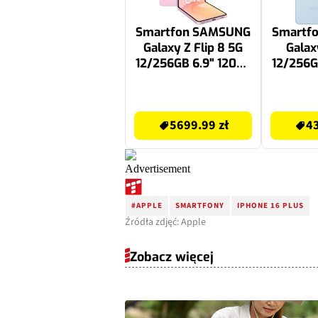
Smartfon SAMSUNG
Smartf
Galaxy Z Flip 8 5G
Galax
12/256GB 6.9" 120Hz
12/256G
Różowy SM-F776
Jasnoni
S
5699.99 zł
4346.14 zł
5699.99 zł
43
#APPLE
SMARTFONY
IPHONE 16 PLUS
Źródła zdjęć: Apple
Zobacz więcej