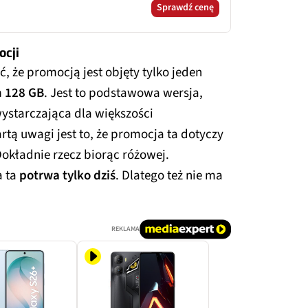
Sprawdź cenę
ocji
, że promocją jest objęty tylko jeden
n 128 GB
. Jest to podstawowa wersja,
wystarczająca dla większości
tą uwagi jest to, że promocja ta dotyczy
 Dokładnie rzecz biorąc różowej.
a ta
potrwa tylko dziś
. Dlatego też nie ma
REKLAMA