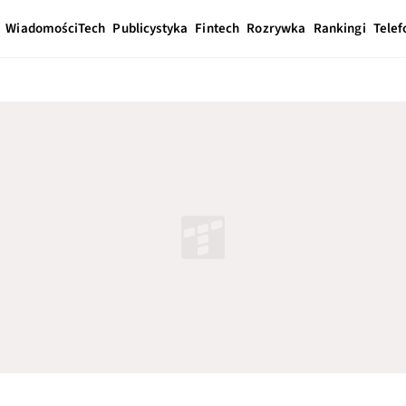
Wiadomości
Tech
Publicystyka
Fintech
Rozrywka
Rankingi
Telef