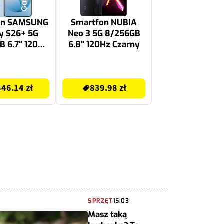
on SAMSUNG
Smartfon NUBIA
y S26+ 5G
Neo 3 5G 8/256GB
B 6.7" 120Hz
6.8" 120Hz Czarny
ebieski SM-
947 EU
889 zł
46.14 zł
839.98 zł
SPRZĘT
15:03
Masz taką