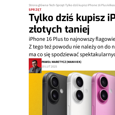
Strona główna
Tech
Sprzęt
Tylko dziś kupisz iPhone 16 Plus kilkas
SPRZĘT
Tylko dziś kupisz i
złotych taniej
iPhone 16 Plus to najnowszy flagowie
Z tego też powodu nie należy on do n
ma co się spodziewać spektakularnyc
PAWEŁ MARETYCZ (MANIIIEK)
20 LUT 2025