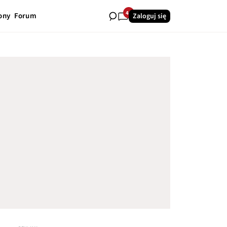
40
ony
Forum
Zaloguj się