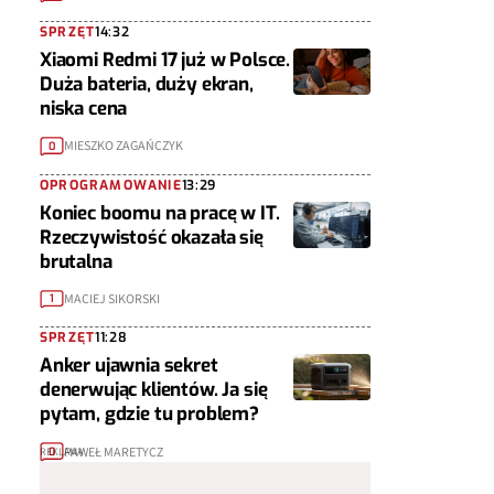
SPRZĘT
14:32
Xiaomi Redmi 17 już w Polsce.
Duża bateria, duży ekran,
niska cena
MIESZKO ZAGAŃCZYK
0
OPROGRAMOWANIE
13:29
Koniec boomu na pracę w IT.
Rzeczywistość okazała się
brutalna
MACIEJ SIKORSKI
1
SPRZĘT
11:28
Anker ujawnia sekret
denerwując klientów. Ja się
pytam, gdzie tu problem?
PAWEŁ MARETYCZ
0