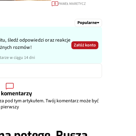
PAWEŁ MARETYCZ
0
Popularne
itu, śledź odpowiedzi oraz reakcje
Załóż konto
ażnych rozmów!
arze w ciągu 14 dni
 komentarzy
za pod tym artykułem. Twój komentarz może być
pierwszy
ną potęgę. Rusza