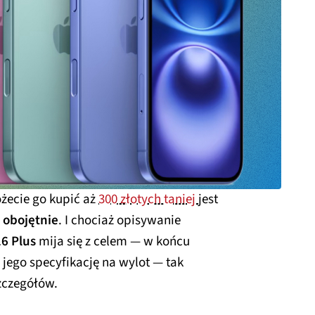
żecie go kupić aż
300 złotych taniej
jest
 obojętnie
. I chociaż opisywanie
6 Plus
mija się z celem — w końcu
jego specyfikację na wylot — tak
szczegółów.