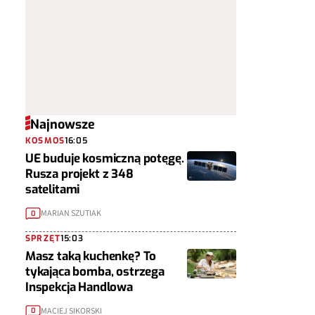
Najnowsze
KOSMOS
16:05
UE buduje kosmiczną potęgę.
Rusza projekt z 348
satelitami
MARIAN SZUTIAK
0
SPRZĘT
15:03
Masz taką kuchenkę? To
tykająca bomba, ostrzega
Inspekcja Handlowa
MACIEJ SIKORSKI
0