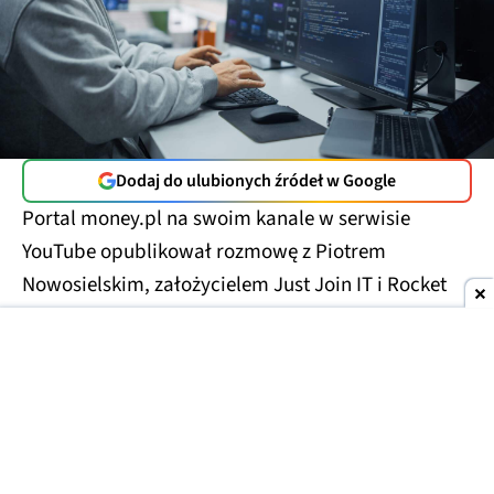
Dodaj do ulubionych źródeł w Google
Portal money.pl na swoim kanale w serwisie
YouTube opublikował rozmowę z Piotrem
Nowosielskim, założycielem Just Join IT i Rocket
Jobs PL, czyli stron z ogłoszeniami o pracę.
Pierwsza przeznaczona jest dla osób z IT, druga ma
już zdecydowanie szerszy zasięg. Z materiału
można się dowiedzieć ciekawych rzeczy o rynku
pracy w Polsce.
Szczególnie w branży, która
całkiem niedawno była postrzegana jako swoiste