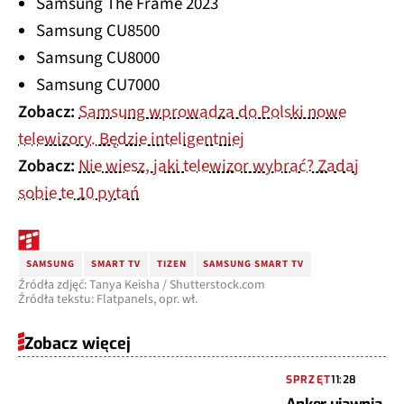
Samsung The Frame 2023
Samsung CU8500
Samsung CU8000
Samsung CU7000
Zobacz:
Samsung wprowadza do Polski nowe
telewizory. Będzie inteligentniej
Zobacz:
Nie wiesz, jaki telewizor wybrać? Zadaj
sobie te 10 pytań
SAMSUNG
SMART TV
TIZEN
SAMSUNG SMART TV
Źródła zdjęć: Tanya Keisha / Shutterstock.com
Źródła tekstu: Flatpanels, opr. wł.
Zobacz więcej
SPRZĘT
11:28