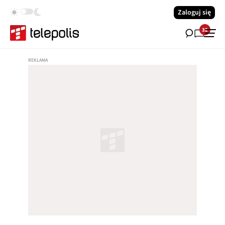
Zaloguj się
32