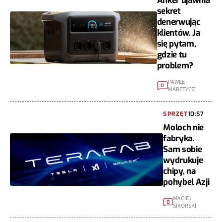
Anker ujawnia
sekret
denerwując
klientów. Ja
się pytam,
gdzie tu
problem?
PAWEŁ
0
MARETYCZ
SPRZĘT
10:57
Moloch nie
fabryka.
Sam sobie
wydrukuje
chipy, na
pohybel Azji
MACIEJ
0
SIKORSKI