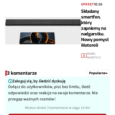
SPRZĘT
10:26
Składany
smartfon,
który
zapniemy na
nadgarstku.
Nowy pomysł
Motoroli
PAWEŁ
0
MARETYCZ
3 komentarze
Popularne
Zaloguj się, by śledzić dyskuję
Dołącz do użytkowników, pisz bez limitu, śledź
odpowiedzi oraz reakcje na swoje komentarze. Nie
przegap ważnych rozmów!
Możesz dodać 3 komentarze w ciągu 14 dni