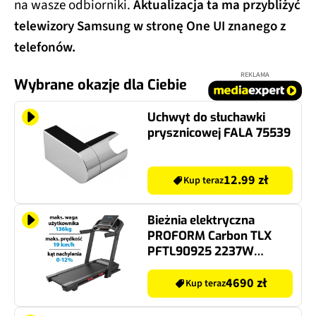
na wasze odbiorniki.
Aktualizacja ta ma przybliżyć
telewizory Samsung w stronę One UI znanego z
telefonów.
REKLAMA
Wybrane okazje dla Ciebie
Uchwyt do słuchawki
prysznicowej FALA 75539
12.99 zł
Kup teraz
Bieżnia elektryczna
PROFORM Carbon TLX
PFTL90925 2237W
19km/h
4690 zł
Kup teraz