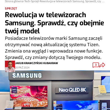
Strona główna
Tech
Sprzęt
Rewolucja w telewizorach Samsung. Sprawdź, czy obejmie twój model
SPRZĘT
Rewolucja w telewizorach
Samsung. Sprawdź, czy obejmie
twój model
Posiadacze telewizorów marki Samsung zaczęli
otrzymywać nową aktualizację systemu Tizen.
Zmienia ona wygląd i wprowadza nowe funkcje.
Sprawdź, czy zmiany dotyczą Twojego modelu.
JAKUB KRAWCZYŃSKI KUBAKRAW
3
20 PAŹ 2024