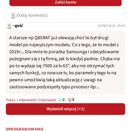
Załóż konto
Dodaj komentarz
~gość
29 PAŹ 2024 · 05:03
A starsze np Q85RAT już olewają choć to był drugi
model po najwyższym modelu. Co z tego, że to model z
2019r... Dla mnie to porażka Samsunga i zdecydowanie
pożegnam się z tą firmą, jak tv kiedyś padnie. Chyba nie
po to wydaje się 7500 za tv 65", aby nie otrzymać tych
samych funkcji, co nowsze tv, bo parametry tego tv na
pewno umożliwią taką aktualizację z uwagi na
zastosowane podzespoły typu procesor itp...
2
0
Pokaż 1 odpowiedź
Odpowiedz
Wyświetl więcej (+1)
OPROGRAMOWANIE