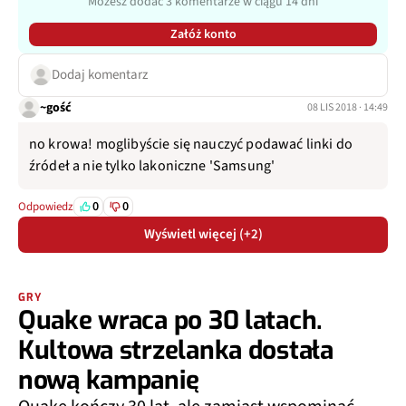
Możesz dodać 3 komentarze w ciągu 14 dni
Załóż konto
Dodaj komentarz
~gość
08 LIS 2018 · 14:49
no krowa! moglibyście się nauczyć podawać linki do
źródeł a nie tylko lakoniczne 'Samsung'
0
0
Odpowiedz
Wyświetl więcej (+2)
GRY
Quake wraca po 30 latach.
Kultowa strzelanka dostała
nową kampanię