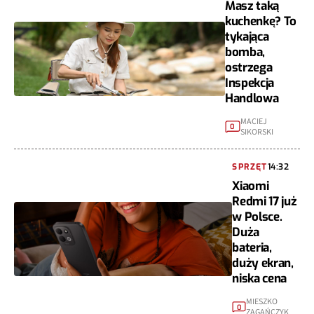
Masz taką
kuchenkę? To
tykająca
bomba,
ostrzega
Inspekcja
Handlowa
MACIEJ
0
SIKORSKI
SPRZĘT
14:32
Xiaomi
Redmi 17 już
w Polsce.
Duża
bateria,
duży ekran,
niska cena
MIESZKO
0
ZAGAŃCZYK