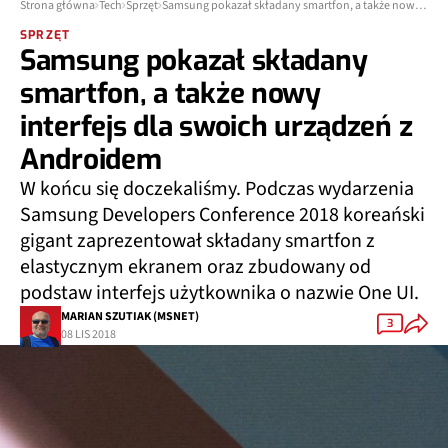
Strona główna
Tech
Sprzęt
Samsung pokazał składany smartfon, a także nowy interfejs dla swoich urządzeń z Androidem
SPRZĘT
Samsung pokazał składany
smartfon, a także nowy
interfejs dla swoich urządzeń z
Androidem
W końcu się doczekaliśmy. Podczas wydarzenia
Samsung Developers Conference 2018 koreański
gigant zaprezentował składany smartfon z
elastycznym ekranem oraz zbudowany od
podstaw interfejs użytkownika o nazwie One UI.
MARIAN SZUTIAK (MSNET)
3
08 LIS 2018