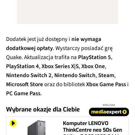
Dodatek jest już dostępny i
nie wymaga
dodatkowej opłaty
. Wystarczy posiadać grę
Quake. Aktualizacja trafiła na
PlayStation 5
,
PlayStation 4
,
Xbox Series X|S
,
Xbox One
,
Nintendo Switch 2
,
Nintendo Switch
,
Steam
,
Microsoft Store
oraz do bibliotek
Xbox Game Pass
i
PC Game Pass
.
REKLAMA
Wybrane okazje dla Ciebie
Komputer LENOVO
ThinkCentre neo 50s Gen