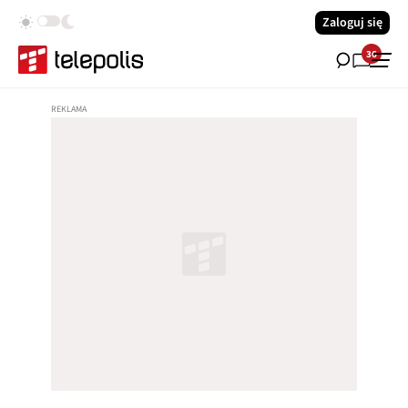
Zaloguj się
36