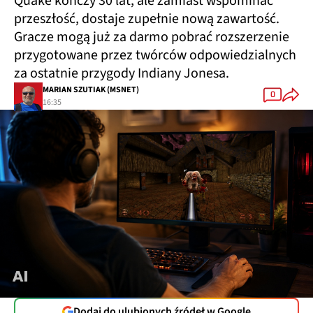
Quake kończy 30 lat, ale zamiast wspominać
przeszłość, dostaje zupełnie nową zawartość.
Gracze mogą już za darmo pobrać rozszerzenie
przygotowane przez twórców odpowiedzialnych
za ostatnie przygody Indiany Jonesa.
MARIAN SZUTIAK (MSNET)
0
16:35
Dodaj do ulubionych źródeł w Google