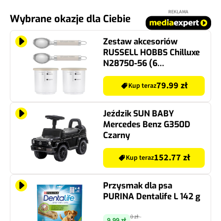
REKLAMA
Wybrane okazje dla Ciebie
Zestaw akcesoriów
RUSSELL HOBBS Chilluxe
N28750-56 (6
elementów)
79.99 zł
Kup teraz
Jeździk SUN BABY
Mercedes Benz G350D
Czarny
152.77 zł
Kup teraz
Przysmak dla psa
PURINA Dentalife L 142 g
0 zł
-
9.99 zł