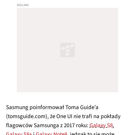
Sasmung poinformował Toma Guide’a
(tomsguide.com), że One UI nie trafi na pokłady
flagowców Samsunga z 2017 roku:
Galaxy S8
,
Galaxy S8+
i
Galaxy Note8
, jednak to się może