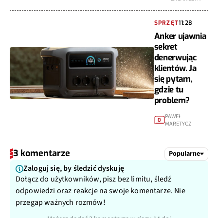
SPRZĘT
11:28
Anker ujawnia
sekret
denerwując
klientów. Ja
się pytam,
gdzie tu
problem?
PAWEŁ
0
MARETYCZ
3 komentarze
Popularne
Zaloguj się, by śledzić dyskuję
Dołącz do użytkowników, pisz bez limitu, śledź
odpowiedzi oraz reakcje na swoje komentarze. Nie
przegap ważnych rozmów!