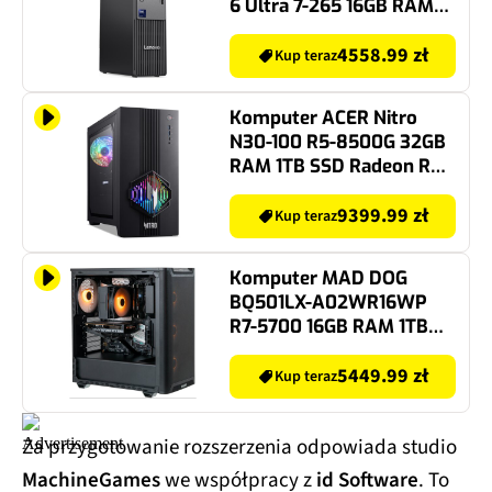
6 Ultra 7-265 16GB RAM
512GB SSD DVD Wi-Fi
Windows 11 Professional
4558.99 zł
Kup teraz
Komputer ACER Nitro
N30-100 R5-8500G 32GB
RAM 1TB SSD Radeon RX
9070 XT Wi-Fi
9399.99 zł
Kup teraz
Komputer MAD DOG
BQ501LX-A02WR16WP
R7-5700 16GB RAM 1TB
SSD GeForce RTX5060
DLSS 4.5 Wi-Fi Windows
5449.99 zł
Kup teraz
11 Professional
Za przygotowanie rozszerzenia odpowiada studio
MachineGames
we współpracy z
id Software
. To