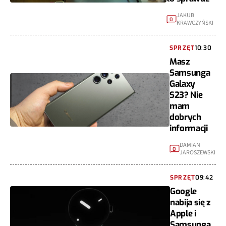
JAKUB
0
KRAWCZYŃSKI
SPRZĘT
10:30
Masz
Samsunga
Galaxy
S23? Nie
mam
dobrych
informacji
DAMIAN
0
JAROSZEWSKI
SPRZĘT
09:42
Google
nabija się z
Apple i
Samsunga