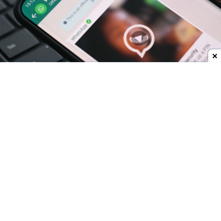
Dodaj do ulubionych źródeł w Google
Rodzice lepiej zadbają o bezpieczeństwo na iOS
W 2025 r.
WhatsApp wprowadził możliwość
nadzorowania kont dzieci przez rodziców
. W ten
sposób rodzice mogą ustalić, kto może się
kontaktować z dzieckiem i do jakich grup może
ono dołączyć.