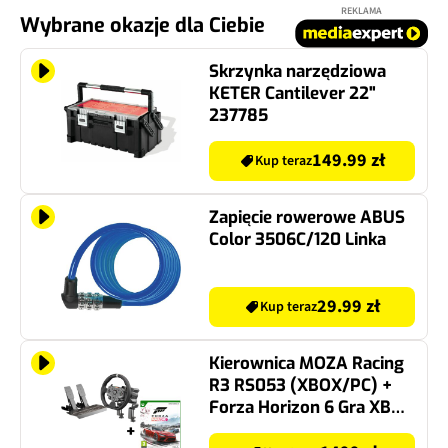
REKLAMA
Wybrane okazje dla Ciebie
Skrzynka narzędziowa
KETER Cantilever 22"
237785
149.99 zł
Kup teraz
Zapięcie rowerowe ABUS
Color 3506C/120 Linka
29.99 zł
Kup teraz
Kierownica MOZA Racing
R3 RS053 (XBOX/PC) +
Forza Horizon 6 Gra XBOX
SERIES X