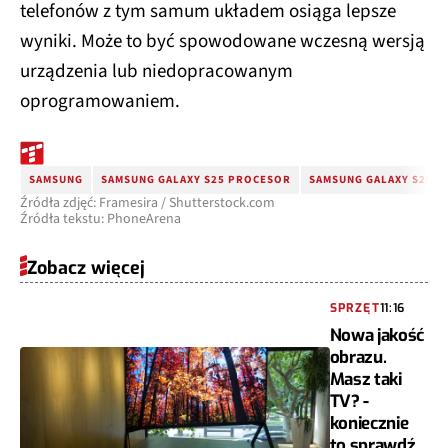
telefonów z tym samum układem osiąga lepsze
wyniki. Może to być spowodowane wczesną wersją
urządzenia lub niedopracowanym
oprogramowaniem.
SAMSUNG
SAMSUNG GALAXY S25 PROCESOR
SAMSUNG GALAXY S25
Źródła zdjęć: Framesira / Shutterstock.com
Źródła tekstu: PhoneArena
Zobacz więcej
SPRZĘT
11:16
Nowa jakość
obrazu.
Masz taki
TV? -
koniecznie
to sprawdź