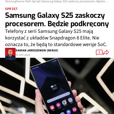
Strona główna
Tech
Sprzęt
Samsung Galaxy S25 zaskoczy procesorem. Będzie podkręcony
SPRZĘT
Samsung Galaxy S25 zaskoczy
procesorem. Będzie podkręcony
Telefony z serii Samsung Galaxy S25 mają
korzystać z układów Snapdragon 8 Elite. Nie
oznacza to, że będą to standardowe wersje SoC.
DAMIAN JAROSZEWSKI (NER1O)
2
01 STY 2025