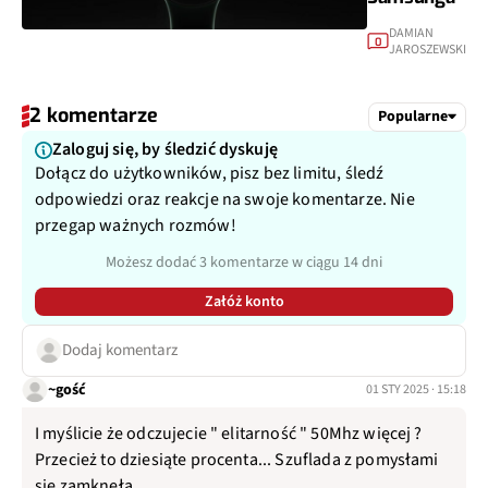
DAMIAN
0
JAROSZEWSKI
2 komentarze
Popularne
Zaloguj się, by śledzić dyskuję
Dołącz do użytkowników, pisz bez limitu, śledź
odpowiedzi oraz reakcje na swoje komentarze. Nie
przegap ważnych rozmów!
Możesz dodać 3 komentarze w ciągu 14 dni
Załóż konto
Dodaj komentarz
~gość
01 STY 2025 · 15:18
I myślicie że odczujecie " elitarność " 50Mhz więcej ?
Przecież to dziesiąte procenta... Szuflada z pomysłami
się zamkneła...