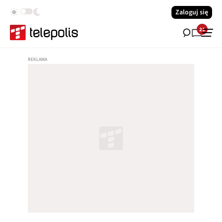
Zaloguj się
21