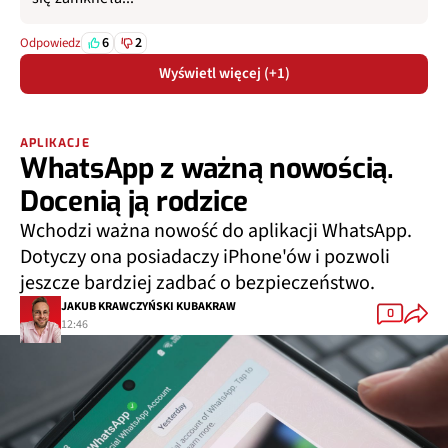
6
2
Odpowiedz
Wyświetl więcej (+1)
APLIKACJE
WhatsApp z ważną nowością.
Docenią ją rodzice
Wchodzi ważna nowość do aplikacji WhatsApp.
Dotyczy ona posiadaczy iPhone'ów i pozwoli
jeszcze bardziej zadbać o bezpieczeństwo.
JAKUB KRAWCZYŃSKI KUBAKRAW
0
12:46