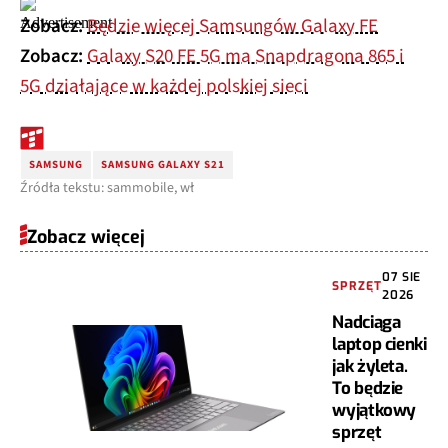
Zobacz:
Będzie więcej Samsungów Galaxy FE
Zobacz:
Galaxy S20 FE 5G ma Snapdragona 865 i
5G działające w każdej polskiej sieci
SAMSUNG
SAMSUNG GALAXY S21
Źródła tekstu: sammobile, wł
Zobacz więcej
07 SIE
SPRZĘT
2026
Nadciąga
laptop cienki
jak żyleta.
To będzie
wyjątkowy
sprzęt