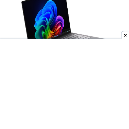
Dodaj do ulubionych źródeł w Google
Wyścig producentów o
jak najcieńsze laptopy
trwa w najlepsze, ale to
Lenovo
może niedługo
wyjść na prowadzenie. Do sieci trafiły materiały
przedstawiające
nieznany model ThinkBooka
,
który ma być rozwijany pod nazwą
"Aeroblade"
.
Jego obudowa wygląda
wręcz absurdalnie