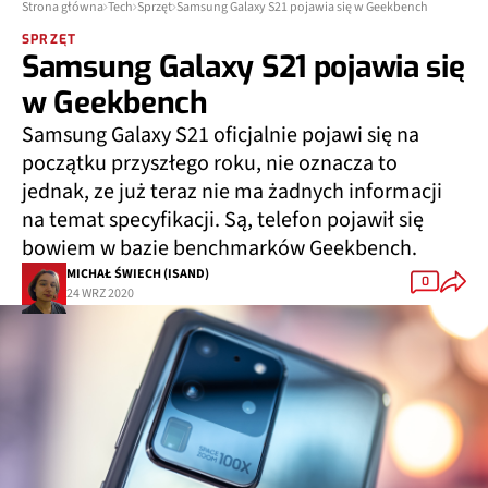
Strona główna
Tech
Sprzęt
Samsung Galaxy S21 pojawia się w Geekbench
SPRZĘT
Samsung Galaxy S21 pojawia się
w Geekbench
Samsung Galaxy S21 oficjalnie pojawi się na
początku przyszłego roku, nie oznacza to
jednak, ze już teraz nie ma żadnych informacji
na temat specyfikacji. Są, telefon pojawił się
bowiem w bazie benchmarków Geekbench.
MICHAŁ ŚWIECH (ISAND)
0
24 WRZ 2020