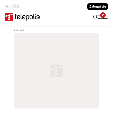
Zaloguj się
33