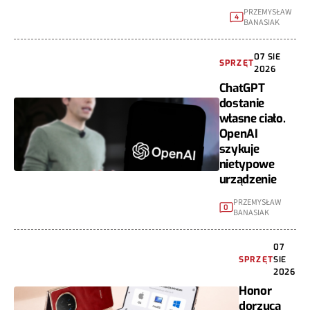
PRZEMYSŁAW
4
BANASIAK
07 SIE
SPRZĘT
2026
ChatGPT
dostanie
własne ciało.
OpenAI
szykuje
nietypowe
urządzenie
PRZEMYSŁAW
0
BANASIAK
07
SPRZĘT
SIE
2026
Honor
dorzuca