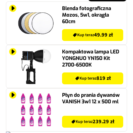
Blenda fotograficzna
Mozos, 5w1, okrągła
60cm
49.99 zł
Kup teraz
Kompaktowa lampa LED
YONGNUO YN150 Kit
2700-6500K
819 zł
Kup teraz
Płyn do prania dywanów
VANISH 3w1 12 x 500 ml
239.29 zł
Kup teraz