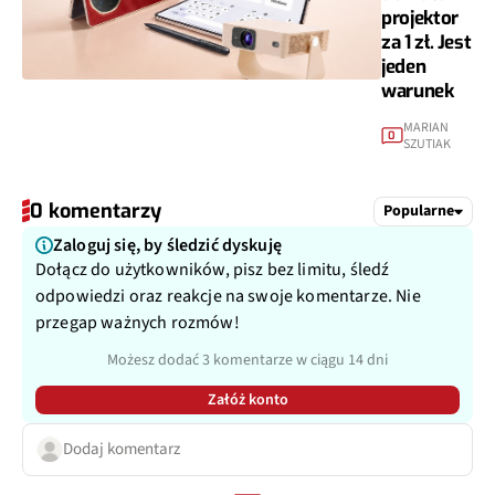
projektor
za 1 zł. Jest
jeden
warunek
MARIAN
0
SZUTIAK
0 komentarzy
Popularne
Zaloguj się, by śledzić dyskuję
Dołącz do użytkowników, pisz bez limitu, śledź
odpowiedzi oraz reakcje na swoje komentarze. Nie
przegap ważnych rozmów!
Możesz dodać 3 komentarze w ciągu 14 dni
Załóż konto
Dodaj komentarz