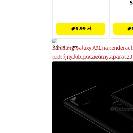
S
(SEL2
6.99 zł
6439 zł
6.99 zł
Samsung Galaxy A91 na renderach 
potrójny lub poczwórny aparat z t