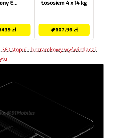
ony E
Łososiem 4 x 14 kg
070G.SYX)
607.96 zł
6439 zł
607.96 zł
360 stopni - bezramkowy wyświetlacz i
yłu