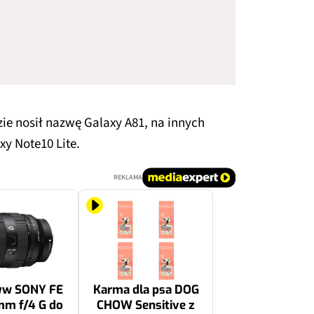
ie nosił nazwę Galaxy A81, na innych
y Note10 Lite.
REKLAMA
yw SONY FE
Karma dla psa DOG
mm f/4 G do
CHOW Sensitive z