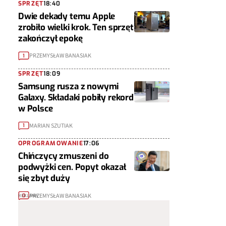
SPRZĘT
18:40
Dwie dekady temu Apple
zrobiło wielki krok. Ten sprzęt
zakończył epokę
PRZEMYSŁAW BANASIAK
1
SPRZĘT
18:09
Samsung rusza z nowymi
Galaxy. Składaki pobiły rekord
w Polsce
MARIAN SZUTIAK
1
OPROGRAMOWANIE
17:06
Chińczycy zmuszeni do
podwyżki cen. Popyt okazał
się zbyt duży
PRZEMYSŁAW BANASIAK
0