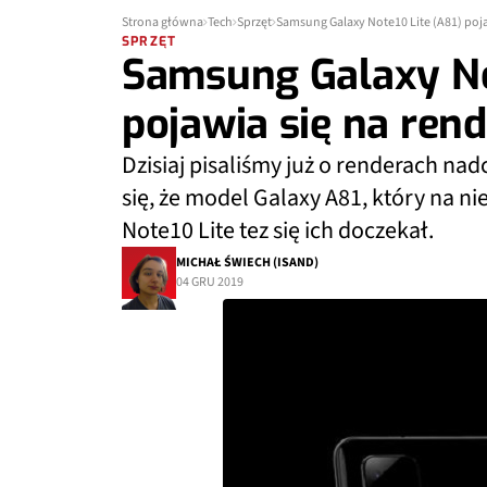
Strona główna
Tech
Sprzęt
Samsung Galaxy Note10 Lite (A81) poj
SPRZĘT
Samsung Galaxy No
pojawia się na ren
Dzisiaj pisaliśmy już o renderach n
się, że model Galaxy A81, który na n
Note10 Lite tez się ich doczekał.
MICHAŁ ŚWIECH (ISAND)
04 GRU 2019