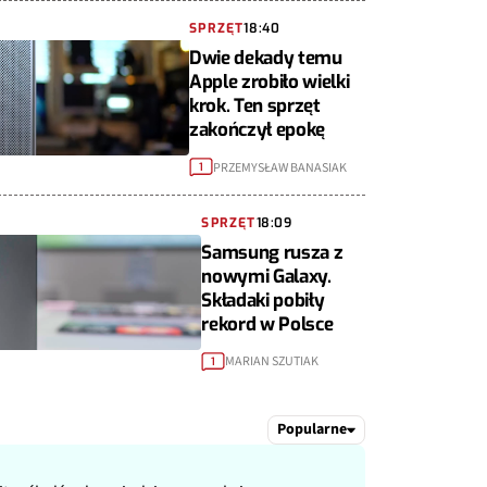
SPRZĘT
18:40
Dwie dekady temu
Apple zrobiło wielki
krok. Ten sprzęt
zakończył epokę
PRZEMYSŁAW BANASIAK
1
SPRZĘT
18:09
Samsung rusza z
nowymi Galaxy.
Składaki pobiły
rekord w Polsce
MARIAN SZUTIAK
1
Popularne