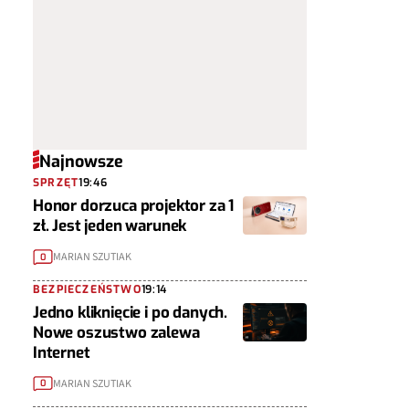
Najnowsze
SPRZĘT
19:46
Honor dorzuca projektor za 1
zł. Jest jeden warunek
MARIAN SZUTIAK
0
BEZPIECZEŃSTWO
19:14
Jedno kliknięcie i po danych.
Nowe oszustwo zalewa
Internet
MARIAN SZUTIAK
0