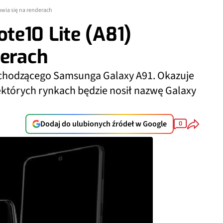
awia się na renderach
te10 Lite (A81)
derach
adchodzącego Samsunga Galaxy A91. Okazuje
iektórych rynkach będzie nosił nazwę Galaxy
Dodaj do ulubionych źródeł w Google
0