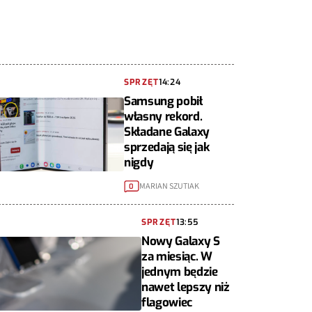
SPRZĘT
14:24
Samsung pobił
własny rekord.
Składane Galaxy
sprzedają się jak
nigdy
MARIAN SZUTIAK
0
SPRZĘT
13:55
Nowy Galaxy S
za miesiąc. W
jednym będzie
nawet lepszy niż
flagowiec