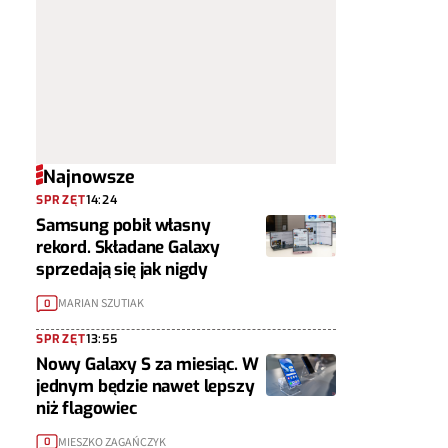
Najnowsze
SPRZĘT
14:24
Samsung pobił własny
rekord. Składane Galaxy
sprzedają się jak nigdy
MARIAN SZUTIAK
0
SPRZĘT
13:55
Nowy Galaxy S za miesiąc. W
jednym będzie nawet lepszy
niż flagowiec
MIESZKO ZAGAŃCZYK
0