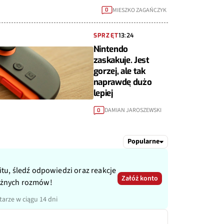
MIESZKO ZAGAŃCZYK
0
SPRZĘT
13:24
Nintendo
zaskakuje. Jest
gorzej, ale tak
naprawdę dużo
lepiej
DAMIAN JAROSZEWSKI
0
Popularne
itu, śledź odpowiedzi oraz reakcje
Załóż konto
ażnych rozmów!
arze w ciągu 14 dni