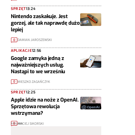
SPRZĘT
13:24
Nintendo zaskakuje. Jest
gorzej, ale tak naprawdę dużo
lepiej
DAMIAN JAROSZEWSKI
0
APLIKACJE
12:56
Google zamyka jedną z
najważniejszych usług.
Nastąpi to we wrześniu
MIESZKO ZAGAŃCZYK
0
SPRZĘT
12:25
Apple idzie na noże z OpenAI.
Sprzętowa rewolucja
wstrzymana?
MACIEJ SIKORSKI
0