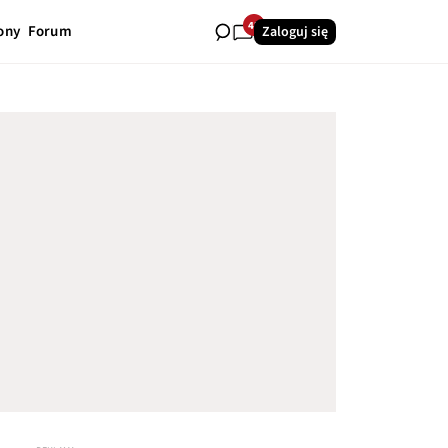
42
ony
Forum
Zaloguj się