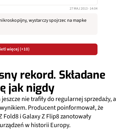
27 MAJ 2013 · 14:04
t mikroskopijny, wystarczy spojrzec na mapke
etl więcej (+10)
sny rekord. Składane
ę jak nigdy
zcze nie trafiły do regularnej sprzedaży, a
 wynikiem. Producent poinformował, że
Z Fold8 i Galaxy Z Flip8 zanotowały
urządzeń w historii Europy.