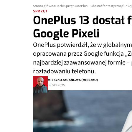
Strona główna
Tech
Sprzęt
OnePlus 13 dostał fantastyczną funkcję
SPRZĘT
OnePlus 13 dostał 
Google Pixeli
OnePlus potwierdził, że w globalnym
opracowana przez Google funkcja „Zn
najbardziej zaawansowanej formie –
rozładowaniu telefonu.
MIESZKO ZAGAŃCZYK (MIESZKO)
08 STY 2025