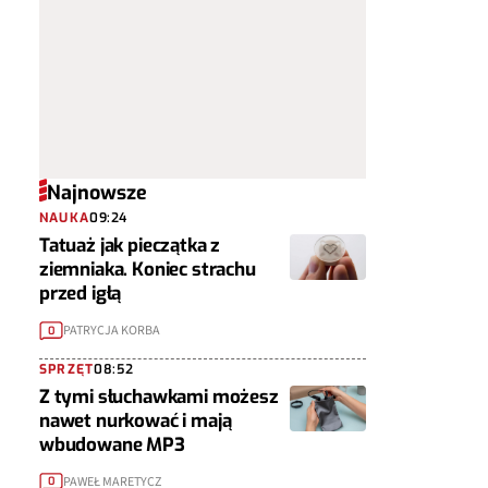
Najnowsze
NAUKA
09:24
Tatuaż jak pieczątka z
ziemniaka. Koniec strachu
przed igłą
PATRYCJA KORBA
0
SPRZĘT
08:52
Z tymi słuchawkami możesz
nawet nurkować i mają
wbudowane MP3
PAWEŁ MARETYCZ
0