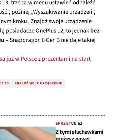
us 13, trzeba w menu ustawień odnaleźć
ość”, później „Wyszukiwanie urządzeń”,
ejnym kroku „Znajdź swoje urządzenie
dą posiadacze OnePlus 12, to jednak
bez
iu
– Snapdragon 8 Gen 3 nie daje takiej
są już w Polsce z prezentami na start
US 13
ZNAJDŹ MOJE URZĄDZENIE
SPRZĘT
08:52
Z tymi słuchawkami
możesz nawet