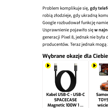
Problem komplikuje się,
gdy tele
robią złodzieje, gdy ukradną kom
Google rozbudował funkcję namierz
Usprawnienie pojawiło się
w najn
generacji Pixel 8, jednak nie był
producentów. Teraz jednak mogą 
Wybrane okazje dla Ciebie
Kabel USB-C - USB-C
Samo
SPACECASE
TOYS
Magnetic 100W 1 m
wście