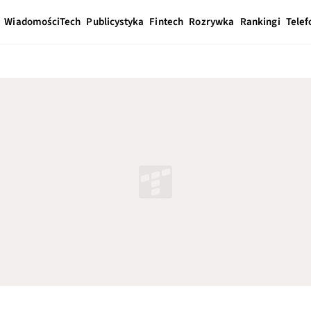
Wiadomości
Tech
Publicystyka
Fintech
Rozrywka
Rankingi
Telef