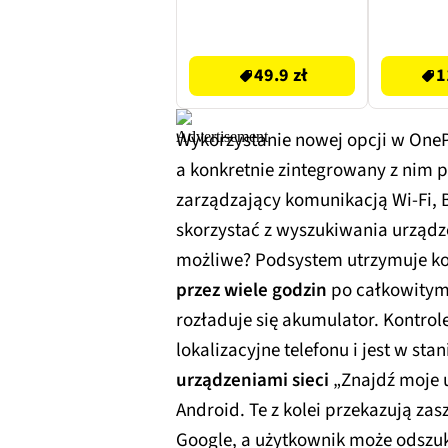
15W Czarny
Supra 
Jubi
49.9 zł
119.99 zł
9337
49.9 zł
1
Wykorzystanie nowej opcji w One
a konkretnie zintegrowany z nim 
zarządzający komunikacją Wi-Fi, 
skorzystać z wyszukiwania urządze
możliwe? Podsystem utrzymuje ko
przez wiele godzin
po całkowitym 
rozładuje się akumulator. Kontrol
lokalizacyjne telefonu i jest w sta
urządzeniami sieci
„Znajdź moje u
Android. Te z kolei przekazują za
Google, a użytkownik może odszuk