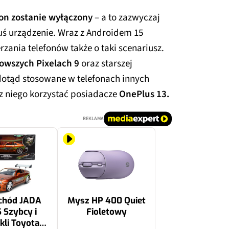
fon zostanie wyłączony
– a to zazwyczaj
uś urządzenie. Wraz z Androidem 15
ania telefonów także o taki scenariusz.
owszych Pixelach 9
oraz starszej
a dotąd stosowane w telefonach innych
z niego korzystać posiadacze
OnePlus 13.
REKLAMA
chód JADA
Mysz HP 400 Quiet
 Szybcy i
Fioletowy
kli Toyota