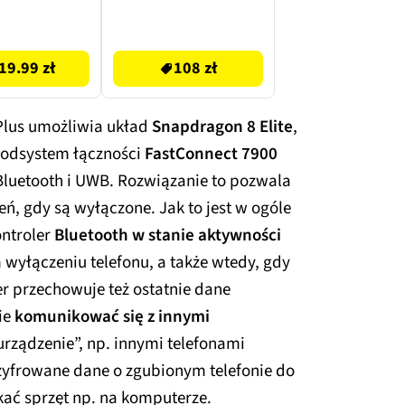
1995 Edycja
leuszowa
108 zł
703314R20
19.99 zł
108 zł
Plus umożliwia układ
Snapdragon 8 Elite
,
podsystem łączności
FastConnect 7900
Bluetooth i UWB. Rozwiązanie to pozwala
ń, gdy są wyłączone. Jak to jest w ogóle
ntroler
Bluetooth w stanie aktywności
wyłączeniu telefonu, a także wtedy, gdy
er przechowuje też ostatnie dane
nie
komunikować się z innymi
rządzenie”, np. innymi telefonami
szyfrowane dane o zgubionym telefonie do
ać sprzęt np. na komputerze.