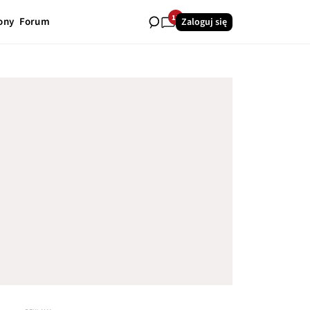
13
ony
Forum
Zaloguj się