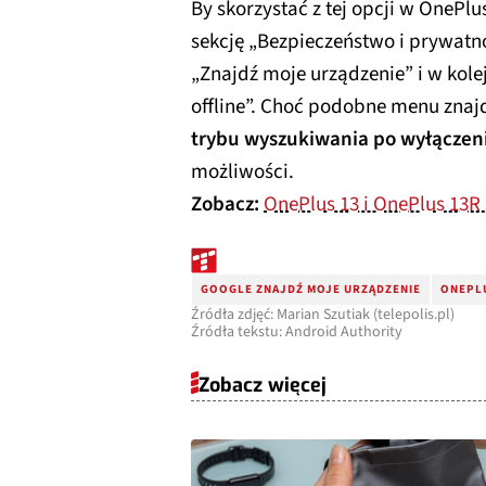
By skorzystać z tej opcji w OnePl
sekcję „Bezpieczeństwo i prywatn
„Znajdź moje urządzenie” i w kol
offline”. Choć podobne menu znaj
trybu wyszukiwania po wyłączen
możliwości.
Zobacz:
OnePlus 13 i OnePlus 13R 
GOOGLE ZNAJDŹ MOJE URZĄDZENIE
ONEPL
Źródła zdjęć: Marian Szutiak (telepolis.pl)
Źródła tekstu: Android Authority
Zobacz więcej