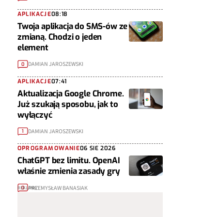
APLIKACJE
08:18
Twoja aplikacja do SMS-ów ze
zmianą. Chodzi o jeden
element
DAMIAN JAROSZEWSKI
0
APLIKACJE
07:41
Aktualizacja Google Chrome.
Już szukają sposobu, jak to
wyłączyć
DAMIAN JAROSZEWSKI
1
OPROGRAMOWANIE
06 SIE 2026
ChatGPT bez limitu. OpenAI
właśnie zmienia zasady gry
PRZEMYSŁAW BANASIAK
0