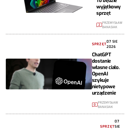
To będzie
wyjątkowy
sprzęt
PRZEMYSŁAW
2
BANASIAK
07 SIE
SPRZĘT
2026
ChatGPT
dostanie
własne ciało.
OpenAI
szykuje
nietypowe
urządzenie
PRZEMYSŁAW
0
BANASIAK
07
SPRZĘT
SIE