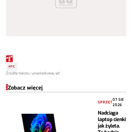
HTC
Źródła tekstu: unwiredview, wł
Zobacz więcej
07 SIE
SPRZĘT
2026
Nadciąga
laptop cienki
jak żyleta.