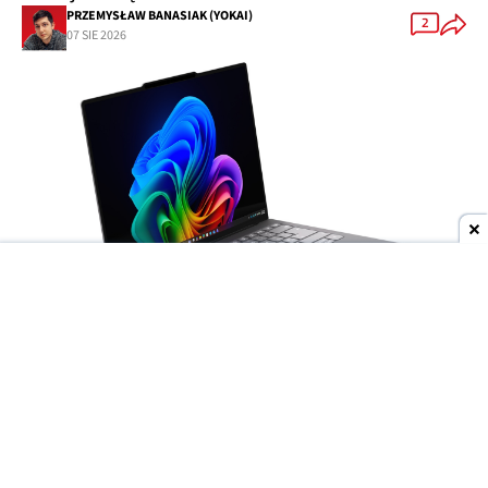
PRZEMYSŁAW BANASIAK (YOKAI)
2
07 SIE 2026
Dodaj do ulubionych źródeł w Google
Wyścig producentów o
jak najcieńsze laptopy
trwa w najlepsze, ale to
Lenovo
może niedługo
wyjść na prowadzenie. Do sieci trafiły materiały