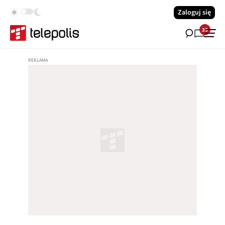
Zaloguj się
33