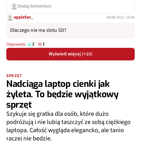
Dodaj komentarz
applefan_
08 SIE 2012 · 16:56
Dlaczego nie ma slotu SD?
2
1
Odpowiedz
Wyświetl więcej (+10)
SPRZĘT
Nadciąga laptop cienki jak
żyleta. To będzie wyjątkowy
sprzęt
Szykuje się gratka dla osób, które dużo
podróżują i nie lubią taszczyć ze sobą ciężkiego
laptopa. Całość wygląda elegancko, ale tanio
raczej nie będzie.