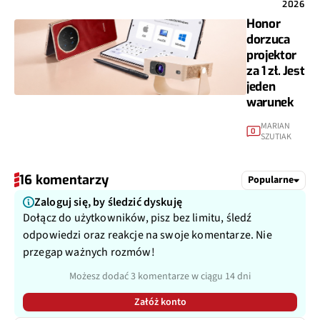
2026
Honor
dorzuca
projektor
za 1 zł. Jest
jeden
warunek
MARIAN
0
SZUTIAK
16 komentarzy
Popularne
Zaloguj się, by śledzić dyskuję
Dołącz do użytkowników, pisz bez limitu, śledź
odpowiedzi oraz reakcje na swoje komentarze. Nie
przegap ważnych rozmów!
Możesz dodać 3 komentarze w ciągu 14 dni
Załóż konto