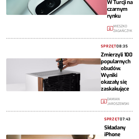
W Turcji na
czarnym
rynku
MIESZKO
0
ZAGAŃCZYK
SPRZĘT
08:35
Zmierzyli 100
popularnych
obudów.
Wyniki
okazały się
zaskakujące
DAMIAN
0
JAROSZEWSKI
SPRZĘT
07:43
Składany
iPhone