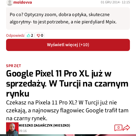
moldovva
01 GRU 2014 · 12:15
Po co? Optyczny zoom, dobra optyka, skuteczne
algorytmy- to jest potrzebne, a nie pierdyliard Mpix.
2
0
Odpowiedz
Wyświetl więcej (+10)
SPRZĘT
Google Pixel 11 Pro XL już w
sprzedaży. W Turcji na czarnym
rynku
Czekasz na Pixela 11 Pro XL? W Turcji już nie
czekają, a najnowszy flagowiec Google trafił tam
na czarny rynek.
MIESZKO ZAGAŃCZYK (MIESZKO)
0
09:16