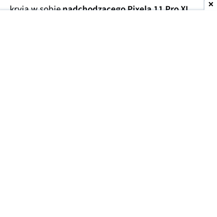
kryją w sobie
nadchodzącego Pixela 11 Pro XL
.
Smartfony miały trafić w ręce handlarzy z szarej
strefy, którzy wycenili te przedpremierowe rarytasy
na kwotę
1700 USD
(ok. 6300 zł). Prawdopodobnie
finalna cena za smartfon będzie porównywalna lub
niewiele niższa.