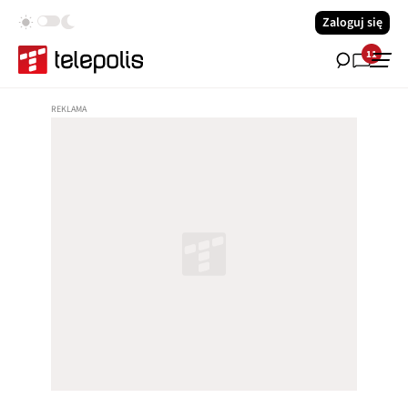
Zaloguj się
11