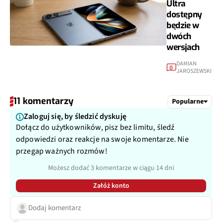
Ultra
dostępny
będzie w
dwóch
wersjach
DAMIAN
0
JAROSZEWSKI
11 komentarzy
Popularne
Zaloguj się, by śledzić dyskuję
Dołącz do użytkowników, pisz bez limitu, śledź
odpowiedzi oraz reakcje na swoje komentarze. Nie
przegap ważnych rozmów!
Możesz dodać 3 komentarze w ciągu 14 dni
Załóż konto
Dodaj komentarz