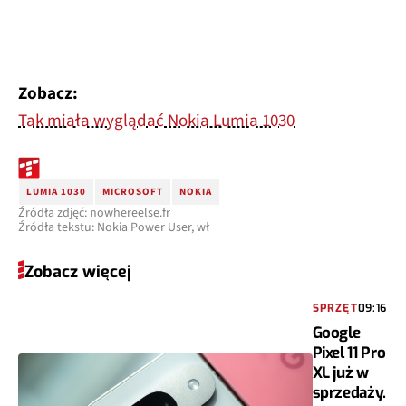
Zobacz:
Tak miała wyglądać Nokia Lumia 1030
LUMIA 1030
MICROSOFT
NOKIA
Źródła zdjęć: nowhereelse.fr
Źródła tekstu: Nokia Power User, wł
Zobacz więcej
SPRZĘT
09:16
Google
Pixel 11 Pro
XL już w
sprzedaży.