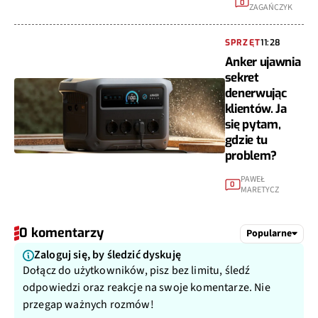
0
ZAGAŃCZYK
SPRZĘT
11:28
Anker ujawnia
sekret
denerwując
klientów. Ja
się pytam,
gdzie tu
problem?
PAWEŁ
0
MARETYCZ
0 komentarzy
Popularne
Zaloguj się, by śledzić dyskuję
Dołącz do użytkowników, pisz bez limitu, śledź
odpowiedzi oraz reakcje na swoje komentarze. Nie
przegap ważnych rozmów!