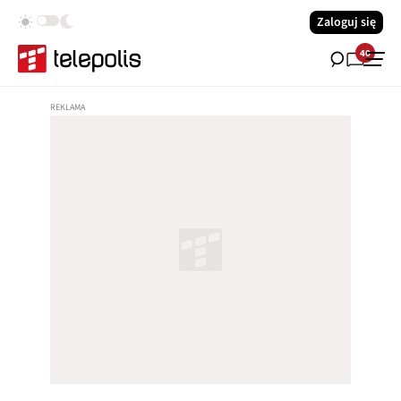
Zaloguj się
40