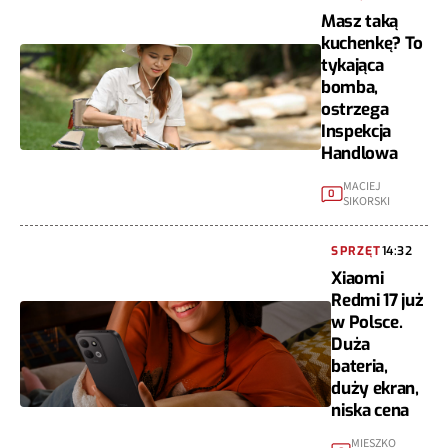
Masz taką
kuchenkę? To
tykająca
bomba,
ostrzega
Inspekcja
Handlowa
MACIEJ
0
SIKORSKI
SPRZĘT
14:32
Xiaomi
Redmi 17 już
w Polsce.
Duża
bateria,
duży ekran,
niska cena
MIESZKO