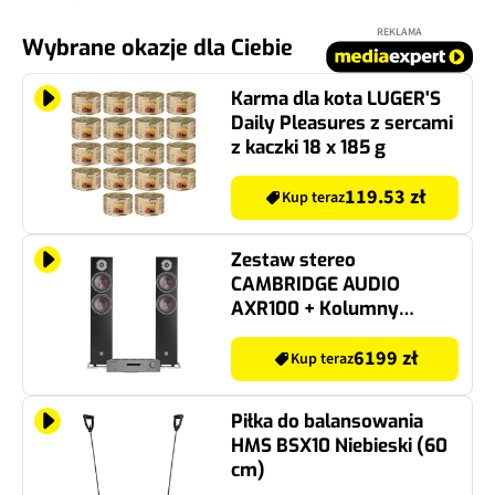
REKLAMA
Wybrane okazje dla Ciebie
Karma dla kota LUGER'S
Daily Pleasures z sercami
z kaczki 18 x 185 g
119.53 zł
Kup teraz
Zestaw stereo
CAMBRIDGE AUDIO
AXR100 + Kolumny
głośnikowe DALI OBERON
7 (Czarne)
6199 zł
Kup teraz
Piłka do balansowania
HMS BSX10 Niebieski (60
cm)