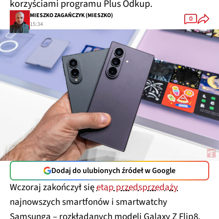
korzyściami programu Plus Odkup.
MIESZKO ZAGAŃCZYK (MIESZKO)
0
15:34
Dodaj do ulubionych źródeł w Google
Wczoraj zakończył się
etap przedsprzedaży
najnowszych smartfonów i smartwatchy
Samsunga – rozkładanych modeli Galaxy Z Flip8,