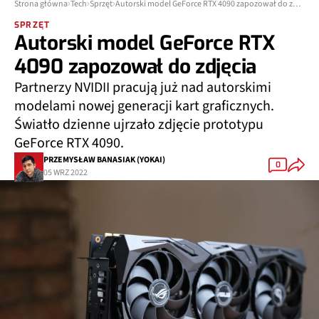
Strona główna
Tech
Sprzęt
Autorski model GeForce RTX 4090 zapozował do zdjęcia
SPRZĘT
Autorski model GeForce RTX
4090 zapozował do zdjęcia
Partnerzy NVIDII pracują już nad autorskimi
modelami nowej generacji kart graficznych.
Światło dzienne ujrzało zdjęcie prototypu
GeForce RTX 4090.
PRZEMYSŁAW BANASIAK (YOKAI)
0
05 WRZ 2022