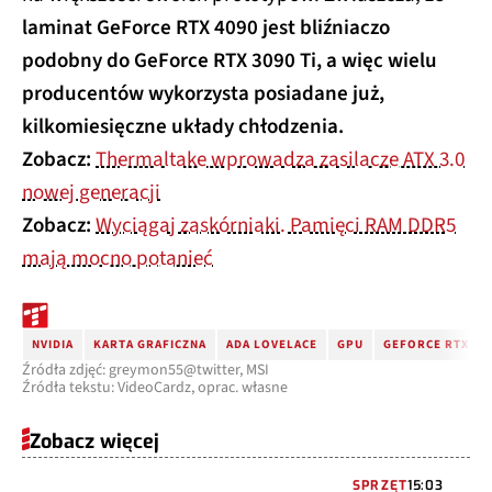
laminat GeForce RTX 4090 jest bliźniaczo
podobny do GeForce RTX 3090 Ti, a więc wielu
producentów wykorzysta posiadane już,
kilkomiesięczne układy chłodzenia.
Zobacz:
Thermaltake wprowadza zasilacze ATX 3.0
nowej generacji
Zobacz:
Wyciągaj zaskórniaki. Pamięci RAM DDR5
mają mocno potanieć
NVIDIA
KARTA GRAFICZNA
ADA LOVELACE
GPU
GEFORCE RTX 40
Źródła zdjęć: greymon55@twitter, MSI
Źródła tekstu: VideoCardz, oprac. własne
Zobacz więcej
SPRZĘT
15:03