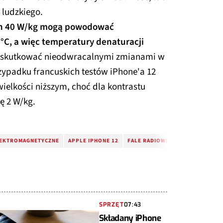
 ludzkiego.
ch 40 W/kg mogą powodować
°C, a więc temperatury denaturacji
o skutkować nieodwracalnymi zmianami w
zypadku francuskich testów iPhone'a 12
ielkości niższym, choć dla kontrastu
ę 2 W/kg.
LEKTROMAGNETYCZNE
APPLE IPHONE 12
FALE RADIOWE
SPRZĘT
07:43
Składany iPhone