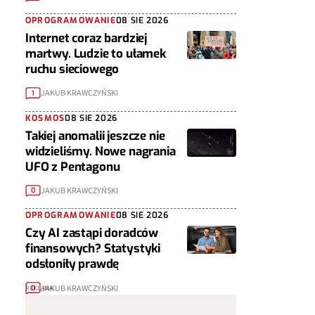
OPROGRAMOWANIE
08 SIE 2026
Internet coraz bardziej
martwy. Ludzie to ułamek
ruchu sieciowego
JAKUB KRAWCZYŃSKI
1
KOSMOS
08 SIE 2026
Takiej anomalii jeszcze nie
widzieliśmy. Nowe nagrania
UFO z Pentagonu
JAKUB KRAWCZYŃSKI
0
OPROGRAMOWANIE
08 SIE 2026
Czy AI zastąpi doradców
finansowych? Statystyki
odsłoniły prawdę
JAKUB KRAWCZYŃSKI
0