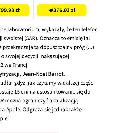
oundbar TCL
99.98 zł
376.03 zł
zarny 5.1-
nałowy,
rzewodowy
żne laboratorium, wykazały, że ten telefon
er, 4K HDR,
eARC, BT,
 swoistej (SAR). Oznacza to emisję fal
tmos, DTS:X
 przekraczającą dopuszczalny próg (...)
 swojej decyzji, nakazującej
2 we Francji
yfryzacji, Jean-Noël Barrot.
adła, gdyż, jak czytamy w dalszej części
staje 15 dni na ustosunkowanie się do
AR można ograniczyć aktualizacją
a Apple. Odgraża się jednak także
pie.