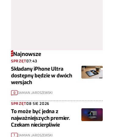
Najnowsze
SPRZĘT
07:43
Składany iPhone Ultra
dostępny będzie w dwóch
wersjach
DAMIAN JAROSZEWSKI
0
SPRZĘT
08 SIE 2026
To może być jedna z
najważniejszych premier.
Czekam niecierpliwie
DAMIAN JAROSZEWSKI
1