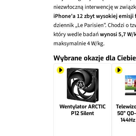
niezwłoczną interwencję w związ
iPhone'a 12 zbyt wysokiej emisji
dziennik „Le Parisien”. Chodzi o t
który wedle badań
wynosi 5,7 W/
maksymalnie 4 W/kg.
Wybrane okazje dla Ciebie
Wentylator ARCTIC
Telewiz
P12 Silent
50" QD-
144Hz
Dolby
Dolby 
35 zł
4799.98 zł