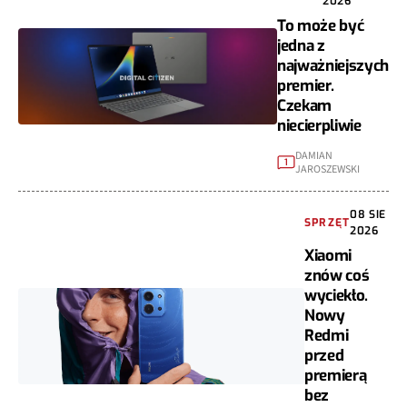
2026
To może być
jedna z
najważniejszych
premier.
Czekam
niecierpliwie
DAMIAN
1
JAROSZEWSKI
08 SIE
SPRZĘT
2026
Xiaomi
znów coś
wyciekło.
Nowy
Redmi
przed
premierą
bez