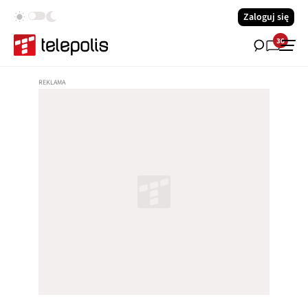
Zaloguj się
36