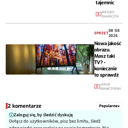
tajemnic
MIESZKO
0
ZAGAŃCZYK
08 SIE
SPRZĘT
2026
Nowa jakość
obrazu.
Masz taki
TV? -
koniecznie
to sprawdź
JAKUB
0
KRAWCZYŃSKI
2 komentarze
Popularne
Zaloguj się, by śledzić dyskuję
Dołącz do użytkowników, pisz bez limitu, śledź
odpowiedzi oraz reakcje na swoje komentarze. Nie