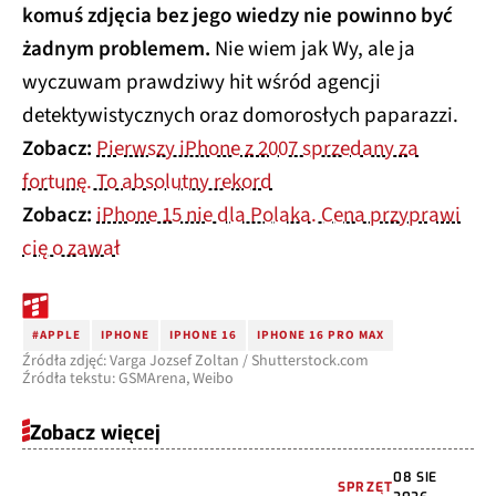
komuś zdjęcia bez jego wiedzy nie powinno być
żadnym problemem.
Nie wiem jak Wy, ale ja
wyczuwam prawdziwy hit wśród agencji
detektywistycznych oraz domorosłych paparazzi.
Zobacz:
Pierwszy iPhone z 2007 sprzedany za
fortunę. To absolutny rekord
Zobacz:
iPhone 15 nie dla Polaka. Cena przyprawi
cię o zawał
#APPLE
IPHONE
IPHONE 16
IPHONE 16 PRO MAX
Źródła zdjęć: Varga Jozsef Zoltan / Shutterstock.com
Źródła tekstu: GSMArena, Weibo
Zobacz więcej
08 SIE
SPRZĘT