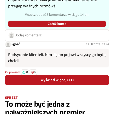
przegap ważnych rozmów!
Możesz dodać 3 komentarze w ciągu 14 dni
Załóż konto
Dodaj komentarz
~gość
19 LIP 2023 · 17:44
Podsycanie klienteli. Nim się on pojawi wszyscy go będą
chcieli.
0
0
Odpowiedz
Wyświetl więcej (+1)
SPRZĘT
To może być jedna z
najważniejszych premier.