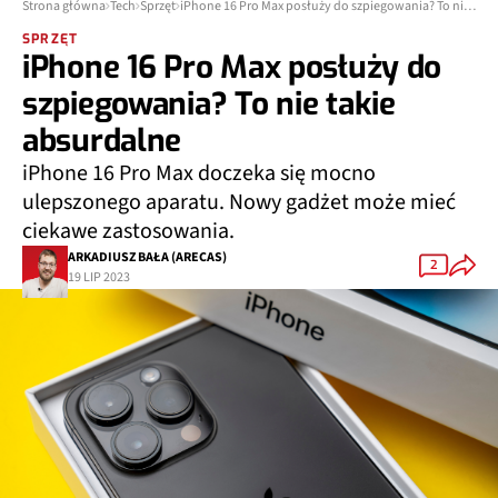
Strona główna
Tech
Sprzęt
iPhone 16 Pro Max posłuży do szpiegowania? To nie takie absurdalne
SPRZĘT
iPhone 16 Pro Max posłuży do
szpiegowania? To nie takie
absurdalne
iPhone 16 Pro Max doczeka się mocno
ulepszonego aparatu. Nowy gadżet może mieć
ciekawe zastosowania.
ARKADIUSZ BAŁA (ARECAS)
2
19 LIP 2023