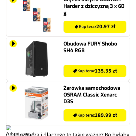
Harder z dziczyzną 3 x 60
g
20.97 zł
Kup teraz
Obudowa FURY Shobo
SH4 RGB
135.35 zł
Kup teraz
Żarówka samochodowa
OSRAM Classic Xenarc
D3S
189.99 zł
Kup teraz
Co to oznacza i dlaczego to takie ważne? Bo byłaby