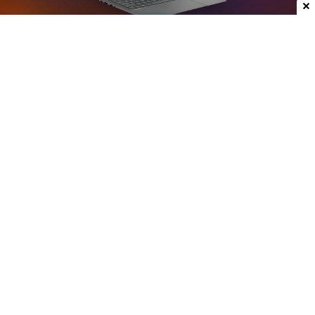
Dodaj do ulubionych źródeł w Google
Plotki na temat nowych laptopów z serii
Googlebook krążą już od jakiegoś czasu. W mojej
opinii może to być jedna z ciekawszych premier
ostatnich lat, przynajmniej w kategorii
przenośnych komputerów. Właśnie do sieci trafiły
rendery modelu stworzonego przez Asusa.