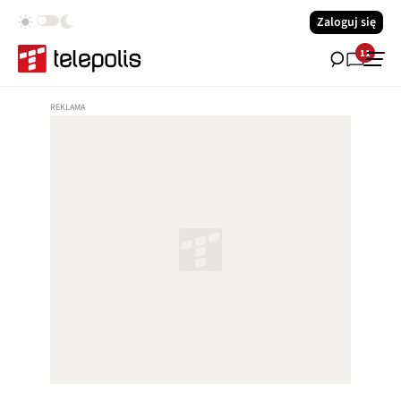
Zaloguj się
11