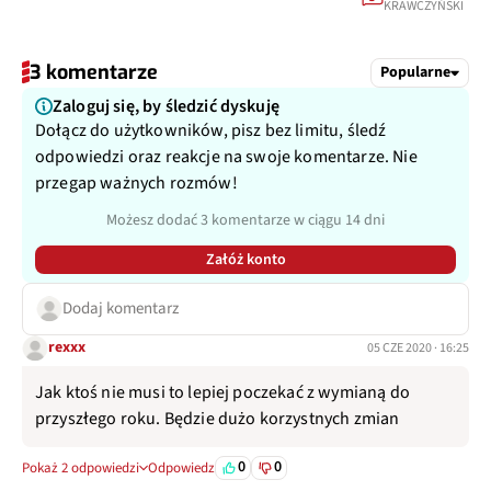
KRAWCZYŃSKI
3 komentarze
Popularne
Zaloguj się, by śledzić dyskuję
Dołącz do użytkowników, pisz bez limitu, śledź
odpowiedzi oraz reakcje na swoje komentarze. Nie
przegap ważnych rozmów!
Możesz dodać 3 komentarze w ciągu 14 dni
Załóż konto
Dodaj komentarz
rexxx
05 CZE 2020 · 16:25
Jak ktoś nie musi to lepiej poczekać z wymianą do
przyszłego roku. Będzie dużo korzystnych zmian
0
0
Pokaż 2 odpowiedzi
Odpowiedz