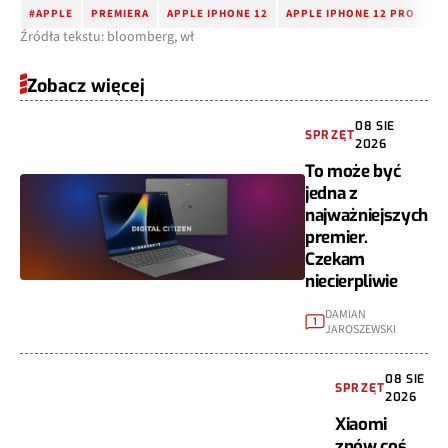
#APPLE
PREMIERA
APPLE IPHONE 12
APPLE IPHONE 12 PRO
AP
Źródła tekstu: bloomberg, wł
Zobacz więcej
08 SIE
SPRZĘT
2026
To może być
jedna z
najważniejszych
premier.
Czekam
niecierpliwie
DAMIAN
1
JAROSZEWSKI
08 SIE
SPRZĘT
2026
Xiaomi
znów coś