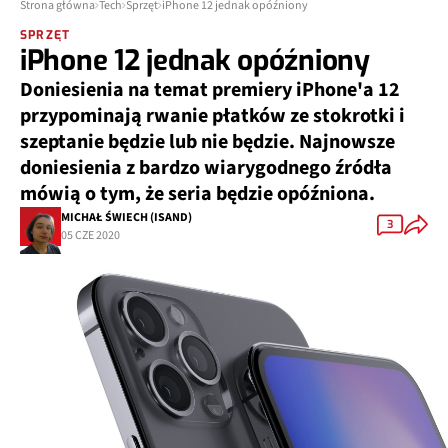
Strona główna
Tech
Sprzęt
iPhone 12 jednak opóźniony
SPRZĘT
iPhone 12 jednak opóźniony
Doniesienia na temat premiery iPhone'a 12
przypominają rwanie płatków ze stokrotki i
szeptanie
będzie lub nie będzie
. Najnowsze
doniesienia z bardzo wiarygodnego źródła
mówią o tym, że seria będzie opóźniona.
MICHAŁ ŚWIECH (ISAND)
3
05 CZE 2020