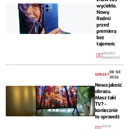
wyciekło.
Nowy
Redmi
przed
premierą
bez
tajemnic
MIESZKO
0
ZAGAŃCZYK
08 SIE
SPRZĘT
2026
Nowa jakość
obrazu.
Masz taki
TV? -
koniecznie
to sprawdź
JAKUB
0