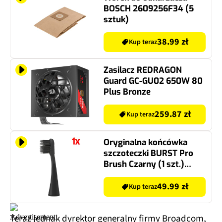
BOSCH 2609256F34 (5
sztuk)
38.99 zł
Kup teraz
Zasilacz REDRAGON
Guard GC-GU02 650W 80
Plus Bronze
259.87 zł
Kup teraz
Oryginalna końcówka
szczoteczki BURST Pro
Brush Czarny (1 szt.)
(Super miękkie włosie)
49.99 zł
Kup teraz
Teraz jednak dyrektor generalny firmy Broadcom,