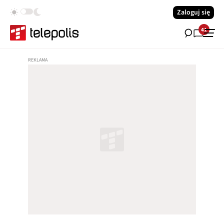
Zaloguj się
41