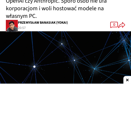
OpenAI czy Anthropic. Sporo osób nie ufa
korporacjom i woli hostować modele na
własnym PC.
PRZEMYSŁAW BANASIAK (YOKAI)
0
20:57
Dodaj do ulubionych źródeł w Google
Meta
zaprezentowała
Muse Glimmer
, nowy
otwarty model sztucznej inteligencji
przygotowany