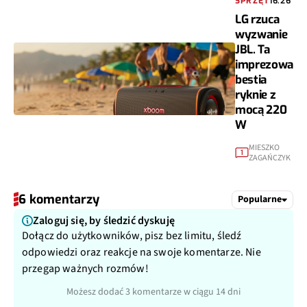
SPRZĘT
16:26
LG rzuca
wyzwanie
JBL. Ta
imprezowa
bestia
ryknie z
mocą 220
W
MIESZKO
1
ZAGAŃCZYK
6 komentarzy
Popularne
Zaloguj się, by śledzić dyskuję
Dołącz do użytkowników, pisz bez limitu, śledź
odpowiedzi oraz reakcje na swoje komentarze. Nie
przegap ważnych rozmów!
Możesz dodać 3 komentarze w ciągu 14 dni