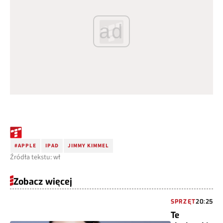
ad
#APPLE
IPAD
JIMMY KIMMEL
Źródła tekstu: wł
Zobacz więcej
SPRZĘT
20:25
Te