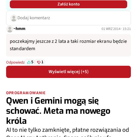
Załóż konto
Dodaj komentarz
~hmm
01 WRZ 2014 · 15:21
poczekajmy jeszcze z 2 lata a taki rozmiar ekranu będzie
standardem
5
1
Odpowiedz
Wyświetl więcej (+5)
OPROGRAMOWANIE
Qwen i Gemini mogą się
schować. Meta ma nowego
króla
AI to nie tylko zamknięte, płatne rozwiązania od