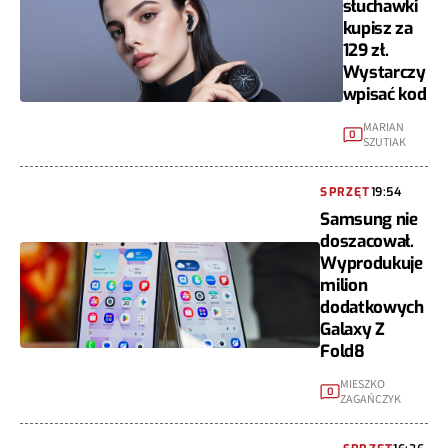
słuchawki
kupisz za
129 zł.
Wystarczy
wpisać kod
MARIAN
0
SZUTIAK
SPRZĘT
19:54
Samsung nie
doszacował.
Wyprodukuje
milion
dodatkowych
Galaxy Z
Fold8
MIESZKO
0
ZAGAŃCZYK