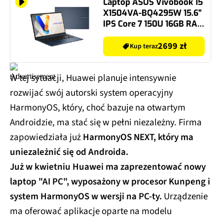
Laptop ASUS Vivobook 15
X1504VA-BQ4295W 15.6"
IPS Core 7 150U 16GB RAM
512GB SSD Windows 11
Home
2699 zł
Kup teraz
W tej sytuacji, Huawei planuje intensywnie
rozwijać swój autorski system operacyjny
HarmonyOS, który, choć bazuje na otwartym
Androidzie, ma stać się w pełni niezależny. Firma
zapowiedziała już
HarmonyOS NEXT, który ma
uniezależnić się od Androida.
Już w kwietniu Huawei ma zaprezentować nowy
laptop "AI PC", wyposażony w procesor Kunpeng i
system HarmonyOS w wersji na PC-ty.
Urządzenie
ma oferować aplikacje oparte na modelu