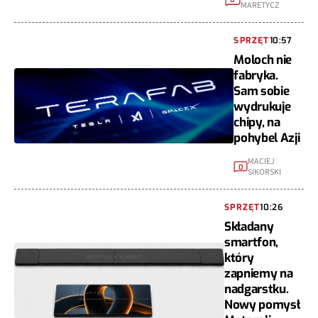
MARETYCZ
SPRZĘT
10:57
Moloch nie
fabryka.
Sam sobie
wydrukuje
chipy, na
pohybel Azji
MACIEJ
0
SIKORSKI
SPRZĘT
10:26
Składany
smartfon,
który
zapniemy na
nadgarstku.
Nowy pomysł