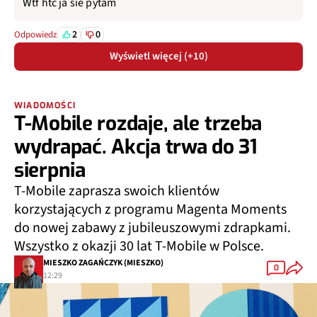
Wtf htc ja sie pytam
2
0
Odpowiedz
Wyświetl więcej (+10)
WIADOMOŚCI
T-Mobile rozdaje, ale trzeba
wydrapać. Akcja trwa do 31
sierpnia
T-Mobile zaprasza swoich klientów
korzystających z programu Magenta Moments
do nowej zabawy z jubileuszowymi zdrapkami.
Wszystko z okazji 30 lat T-Mobile w Polsce.
MIESZKO ZAGAŃCZYK (MIESZKO)
0
12:29