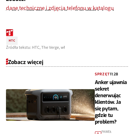
dane techniczne i zdjęcia telefonu w katalogu
HTC
Źródła tekstu: HTC, The Verge, wł
Zobacz więcej
SPRZĘT
11:28
Anker ujawnia
sekret
denerwując
klientów. Ja
się pytam,
gdzie tu
problem?
PAWEŁ
0