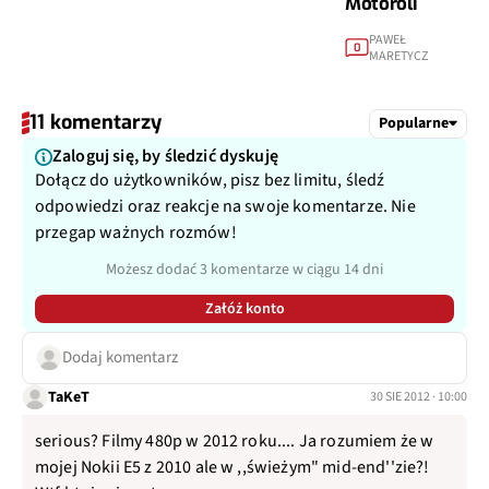
Motoroli
PAWEŁ
0
MARETYCZ
11 komentarzy
Popularne
Zaloguj się, by śledzić dyskuję
Dołącz do użytkowników, pisz bez limitu, śledź
odpowiedzi oraz reakcje na swoje komentarze. Nie
przegap ważnych rozmów!
Możesz dodać 3 komentarze w ciągu 14 dni
Załóż konto
Dodaj komentarz
TaKeT
30 SIE 2012 · 10:00
serious? Filmy 480p w 2012 roku.... Ja rozumiem że w
mojej Nokii E5 z 2010 ale w ,,świeżym" mid-end''zie?!