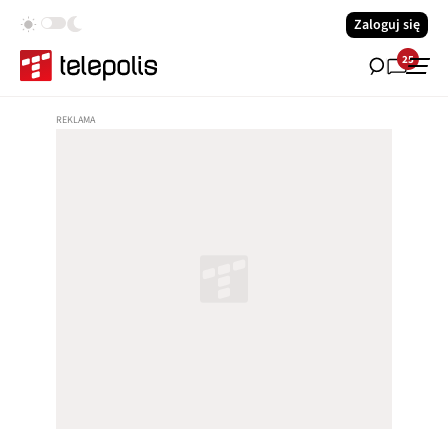
Zaloguj się
25