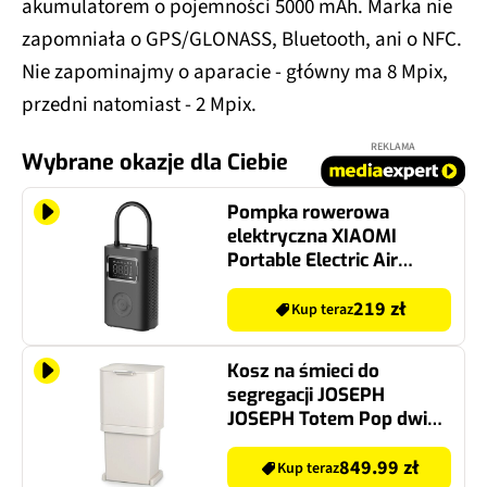
akumulatorem o pojemności 5000 mAh. Marka nie
zapomniała o GPS/GLONASS, Bluetooth, ani o NFC.
Nie zapominajmy o aparacie - główny ma 8 Mpix,
przedni natomiast - 2 Mpix.
REKLAMA
Wybrane okazje dla Ciebie
Pompka rowerowa
elektryczna XIAOMI
Portable Electric Air
Compressor 2 Pro 58522
z manometrem
219 zł
Kup teraz
Kosz na śmieci do
segregacji JOSEPH
JOSEPH Totem Pop dwie
komory, filtr
pochłaniający zapachy
849.99 zł
Kup teraz