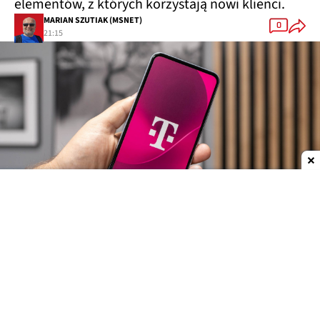
elementów, z których korzystają nowi klienci.
MARIAN SZUTIAK (MSNET)
0
21:15
Dodaj do ulubionych źródeł w Google
Dwie ważne zmiany w regulaminie T-Mobile
Magentowy operator opublikował nową wersję
regulaminu i cennika oferty
„Abonament