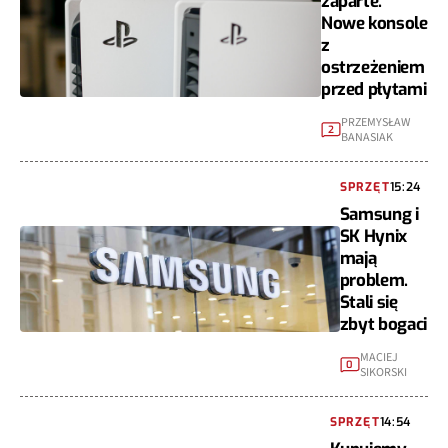
zaparte.
Nowe konsole
z
ostrzeżeniem
przed płytami
PRZEMYSŁAW
2
BANASIAK
SPRZĘT
15:24
Samsung i
SK Hynix
mają
problem.
Stali się
zbyt bogaci
MACIEJ
0
SIKORSKI
SPRZĘT
14:54