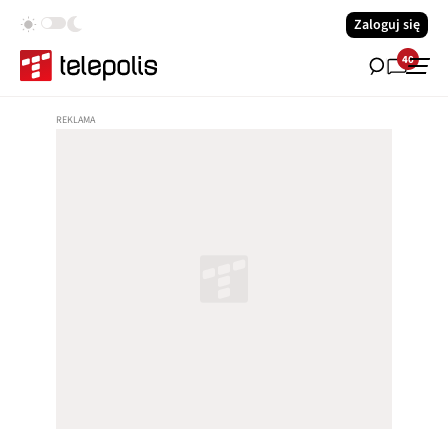
Zaloguj się
40