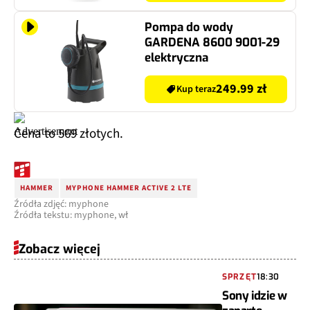
40L Kremowy
Pompa do wody
GARDENA 8600 9001-29
elektryczna
249.99 zł
Kup teraz
Cena to 569 złotych.
HAMMER
MYPHONE HAMMER ACTIVE 2 LTE
Źródła zdjęć: myphone
Źródła tekstu: myphone, wł
Zobacz więcej
SPRZĘT
18:30
Sony idzie w