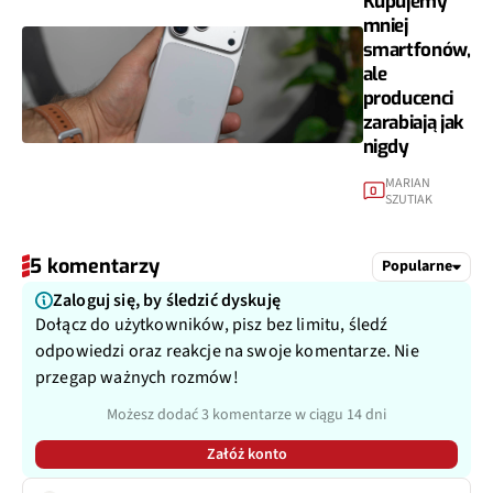
Kupujemy
mniej
smartfonów,
ale
producenci
zarabiają jak
nigdy
MARIAN
0
SZUTIAK
5 komentarzy
Popularne
Zaloguj się, by śledzić dyskuję
Dołącz do użytkowników, pisz bez limitu, śledź
odpowiedzi oraz reakcje na swoje komentarze. Nie
przegap ważnych rozmów!
Możesz dodać 3 komentarze w ciągu 14 dni
Załóż konto