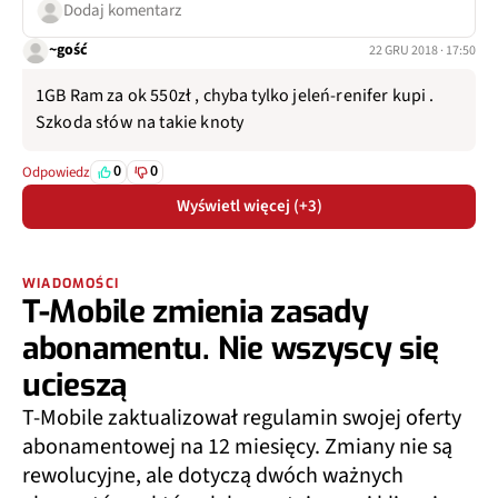
Dodaj komentarz
~gość
22 GRU 2018 · 17:50
1GB Ram za ok 550zł , chyba tylko jeleń-renifer kupi .
Szkoda słów na takie knoty
0
0
Odpowiedz
Wyświetl więcej (+3)
WIADOMOŚCI
T-Mobile zmienia zasady
abonamentu. Nie wszyscy się
ucieszą
T-Mobile zaktualizował regulamin swojej oferty
abonamentowej na 12 miesięcy. Zmiany nie są
rewolucyjne, ale dotyczą dwóch ważnych