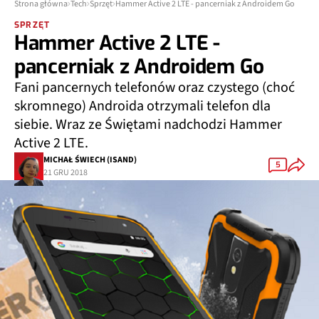
Strona główna
Tech
Sprzęt
Hammer Active 2 LTE - pancerniak z Androidem Go
SPRZĘT
Hammer Active 2 LTE -
pancerniak z Androidem Go
Fani pancernych telefonów oraz czystego (choć
skromnego) Androida otrzymali telefon dla
siebie. Wraz ze Świętami nadchodzi Hammer
Active 2 LTE.
MICHAŁ ŚWIECH (ISAND)
5
21 GRU 2018