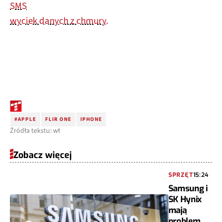
SMS
wyciek danych z chmury.
#APPLE
FLIR ONE
IPHONE
Źródła tekstu: wł
Zobacz więcej
SPRZĘT
15:24
Samsung i
SK Hynix
mają
problem.