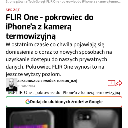
Strona główna
Tech
Sprzęt
FLIR One - pokrowiec do iPhone'a z kamerą termowizyjną
SPRZĘT
FLIR One - pokrowiec do
iPhone'a z kamerą
termowizyjną
W ostatnim czasie co chwila pojawiają się
doniesienia o coraz to nowych sposobach na
uzyskanie dostępu do naszych prywatnych
danych. Pokrowiec FLIR One wynosi to na
jeszcze wyższy poziom.
ARKADIUSZ DZIERMAŃSKI (ORSON_DZI)
3
01 WRZ 2014
Dodaj do ulubionych źródeł w Google