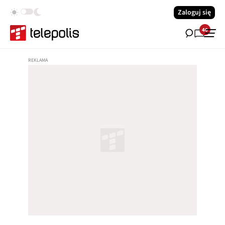
Zaloguj się
40