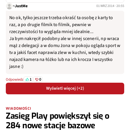
~JustMe
01 WRZ 2014 · 20:55
No ok, tylko jeszcze trzeba okraść ta osobę z karty to
raz, a po drugie filmik to filmik, pewnie w
rzeczywistości to wygląda mniej idealnie...
Ja bym nakręcił podobny ale w innej scenerii, np wraca
mąż z delegacji a w domu żona w pokoju ogląda sport w
tv a jakiś facet naprawia zlew w kuchni, wtedy szybki
najazd kamera na łóżko lub na ich krocza I wszystko
jasne :)
1
0
Odpowiedz
Wyświetl więcej (+2)
WIADOMOŚCI
Zasięg Play powiększył się o
284 nowe stacje bazowe