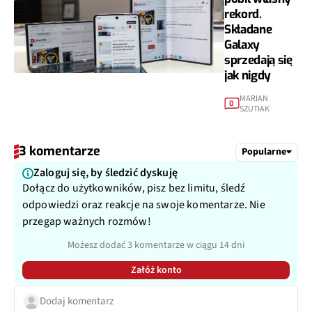
rekord.
Składane
Galaxy
sprzedają się
jak nigdy
MARIAN
0
SZUTIAK
3 komentarze
Popularne
Zaloguj się, by śledzić dyskuję
Dołącz do użytkowników, pisz bez limitu, śledź
odpowiedzi oraz reakcje na swoje komentarze. Nie
przegap ważnych rozmów!
Możesz dodać 3 komentarze w ciągu 14 dni
Załóż konto
Dodaj komentarz