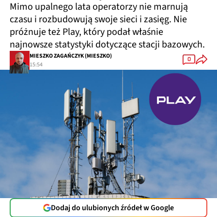
Mimo upalnego lata operatorzy nie marnują
czasu i rozbudowują swoje sieci i zasięg. Nie
próżnuje też Play, który podał właśnie
najnowsze statystyki dotyczące stacji bazowych.
MIESZKO ZAGAŃCZYK (MIESZKO)
0
15:54
Dodaj do ulubionych źródeł w Google