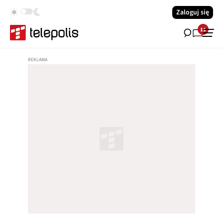
Zaloguj się
11