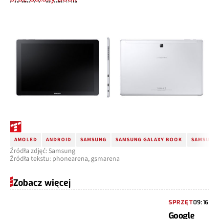
AMOLED
ANDROID
SAMSUNG
SAMSUNG GALAXY BOOK
SAMSUNG 
Źródła zdjęć: Samsung
Źródła tekstu: phonearena, gsmarena
Zobacz więcej
SPRZĘT
09:16
Google