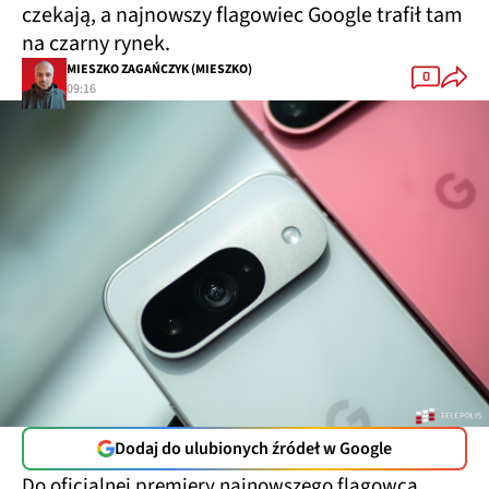
czekają, a najnowszy flagowiec Google trafił tam
na czarny rynek.
MIESZKO ZAGAŃCZYK (MIESZKO)
0
09:16
Dodaj do ulubionych źródeł w Google
Do oficjalnej premiery najnowszego flagowca