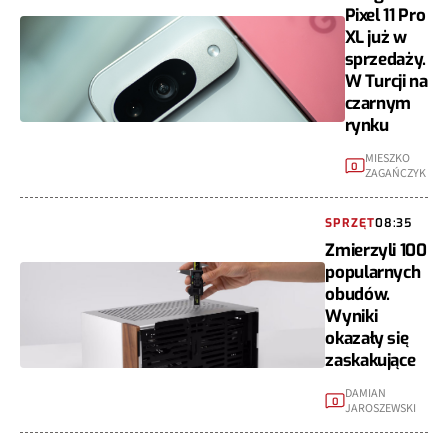
Pixel 11 Pro
XL już w
sprzedaży.
W Turcji na
czarnym
rynku
MIESZKO
0
ZAGAŃCZYK
SPRZĘT
08:35
Zmierzyli 100
popularnych
obudów.
Wyniki
okazały się
zaskakujące
DAMIAN
0
JAROSZEWSKI