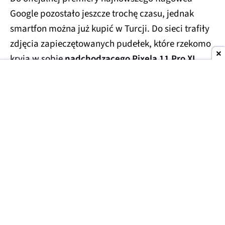
Google pozostało jeszcze trochę czasu, jednak
smartfon można już kupić w Turcji. Do sieci trafiły
zdjęcia zapieczętowanych pudełek, które rzekomo
kryją w sobie
nadchodzącego Pixela 11 Pro XL
.
Smartfony miały trafić w ręce handlarzy z szarej
strefy, którzy wycenili te przedpremierowe rarytasy
na kwotę
1700 USD
(ok. 6300 zł). Prawdopodobnie
finalna cena za smartfon będzie porównywalna lub
niewiele niższa.