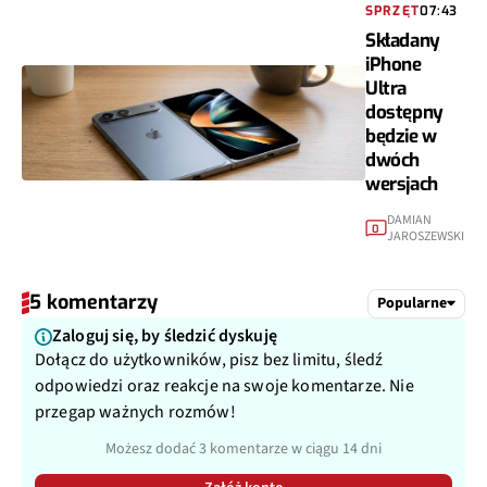
SPRZĘT
07:43
Składany
iPhone
Ultra
dostępny
będzie w
dwóch
wersjach
DAMIAN
0
JAROSZEWSKI
5 komentarzy
Popularne
Zaloguj się, by śledzić dyskuję
Dołącz do użytkowników, pisz bez limitu, śledź
odpowiedzi oraz reakcje na swoje komentarze. Nie
przegap ważnych rozmów!
Możesz dodać 3 komentarze w ciągu 14 dni