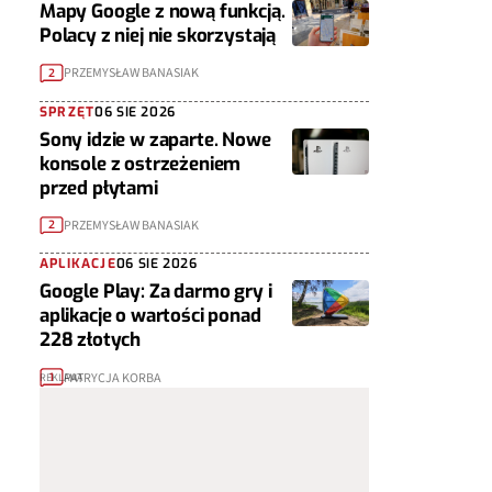
Mapy Google z nową funkcją.
Polacy z niej nie skorzystają
PRZEMYSŁAW BANASIAK
2
SPRZĘT
06 SIE 2026
Sony idzie w zaparte. Nowe
konsole z ostrzeżeniem
przed płytami
PRZEMYSŁAW BANASIAK
2
APLIKACJE
06 SIE 2026
Google Play: Za darmo gry i
aplikacje o wartości ponad
228 złotych
PATRYCJA KORBA
1