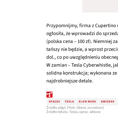
Przypomnijmy, firma z Cupertino
ogłosiła, że wprowadzi do sprzeda
(polska cena – 100 zł). Niemniej
tańszy nie będzie, a wprost przeci
dol., co po uwzględnieniu obecneg
W zamian – Tesla Cyberwhistle, j
solidna konstrukcja; wykonana ze
najdrobniejsze detale.
SPACEX
TESLA
ELON MUSK
GWIZDEK
Źródła zdjęć: Flickr (Steve Jurvetson)
Źródła tekstu: Tesla, oprac. własne