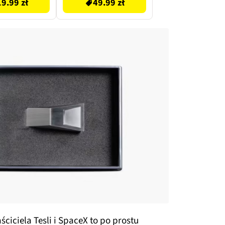
19.99 zł
49.99 zł
ciciela Tesli i SpaceX to po prostu