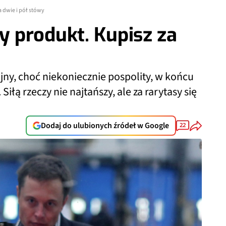
 dwie i pół stówy
 produkt. Kupisz za
ajny, choć niekoniecznie pospolity, w końcu
ą rzeczy nie najtańszy, ale za rarytasy się
Dodaj do ulubionych źródeł w Google
22