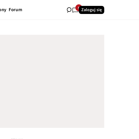
5
ony
Forum
Zaloguj się