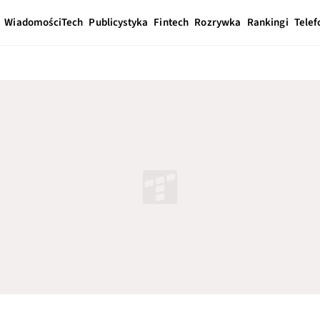
Wiadomości
Tech
Publicystyka
Fintech
Rozrywka
Rankingi
Telef