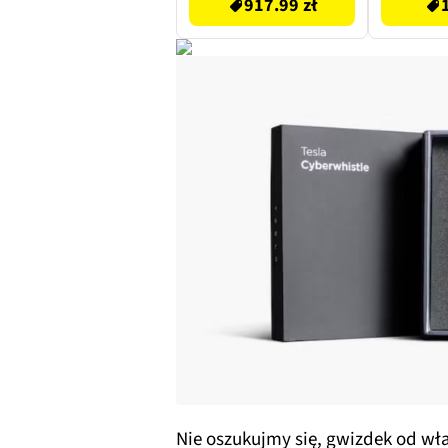
917.99 zł
Nie oszukujmy się, gwizdek od właś