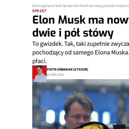
Strona główna
Tech
Sprzęt
Elon Musk ma nowy produkt. Kupisz za
SPRZĘT
Elon Musk ma nowy
dwie i pół stówy
To gwizdek. Tak, taki zupełnie zwycz
pochodzący od samego Elona Muska. Sił
płaci.
PIOTR URBANIAK (GTXXOR)
01 GRU 2021