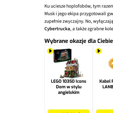
Ku uciesze hoplofobów, tym razem 
Musk i jego ekipa przygotowali gw
zupełnie zwyczajny. No, wyłączaj
Cybertrucka
, a także zgrabne ko
Wybrane okazje dla Ciebie
LEGO 10350 Icons
Kabel 
Dom w stylu
LANB
angielskim
917.99 zł
19.99 zł