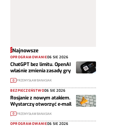
Najnowsze
OPROGRAMOWANIE
06 SIE 2026
ChatGPT bez limitu. OpenAI
właśnie zmienia zasady gry
PRZEMYSŁAW BANASIAK
0
BEZPIECZEŃSTWO
06 SIE 2026
Rosjanie z nowym atakiem.
Wystarczy otworzyć e-mail
PRZEMYSŁAW BANASIAK
0
OPROGRAMOWANIE
06 SIE 2026