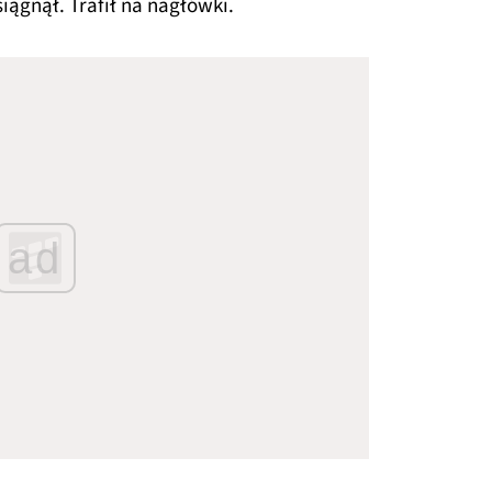
siągnął. Trafił na nagłówki.
ad