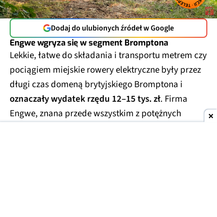
Dodaj do ulubionych źródeł w Google
Engwe wgryza się w segment Bromptona
Lekkie, łatwe do składania i transportu metrem czy
pociągiem miejskie rowery elektryczne były przez
długi czas domeną brytyjskiego Bromptona i
oznaczały wydatek rzędu 12–15 tys. zł
. Firma
Engwe, znana przede wszystkim z potężnych
rowerów klasy enduro (tzw. fat bike'i) i klasycznych
rowerów miejskich, postanowiła w tym sezonie
spróbować swoich sił i w tym segmencie. Engwe
Zip to pierwszy szkrab w rodzinie, który nie tylko
dorównuje brytyjskiej legendzie, ale też deklasuje
ją cenowo.
4649 zł to kwota, za którą Brompton
nie daje nawet wariantu bez elektryki
.