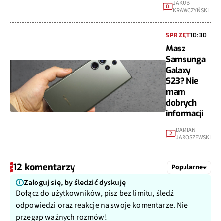
JAKUB
0
KRAWCZYŃSKI
SPRZĘT
10:30
Masz
Samsunga
Galaxy
S23? Nie
mam
dobrych
informacji
DAMIAN
2
JAROSZEWSKI
12 komentarzy
Popularne
Zaloguj się, by śledzić dyskuję
Dołącz do użytkowników, pisz bez limitu, śledź
odpowiedzi oraz reakcje na swoje komentarze. Nie
przegap ważnych rozmów!