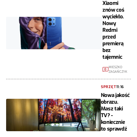
Xiaomi
znów coś
wyciekło.
Nowy
Redmi
przed
premierą
bez
tajemnic
MIESZKO
0
ZAGAŃCZYK
SPRZĘT
11:16
Nowa jakość
obrazu.
Masz taki
TV? -
koniecznie
to sprawdź