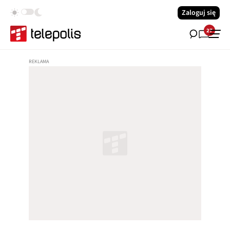
Zaloguj się
27