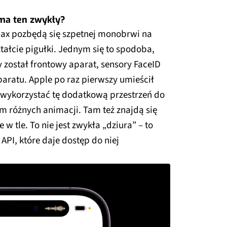
 ma ten zwykły?
 Max pozbędą się szpetnej monobrwi na
ztałcie pigułki. Jednym się to spodoba,
 został frontowy aparat, sensory FaceID
aratu. Apple po raz pierwszy umieścił
o wykorzystać tę dodatkową przestrzeń do
m różnych animacji. Tam też znajdą się
 w tle. To nie jest zwykła „dziura” – to
PI, które daje dostęp do niej