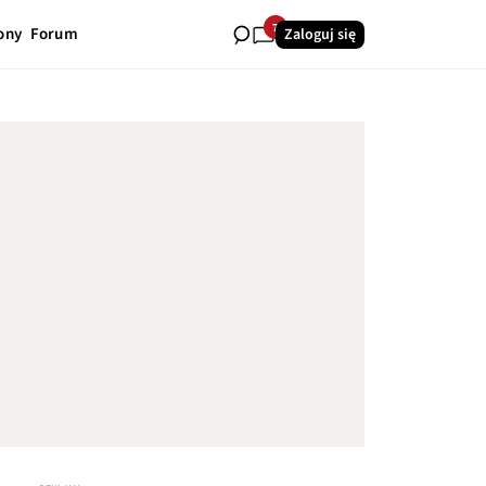
7
ony
Forum
Zaloguj się