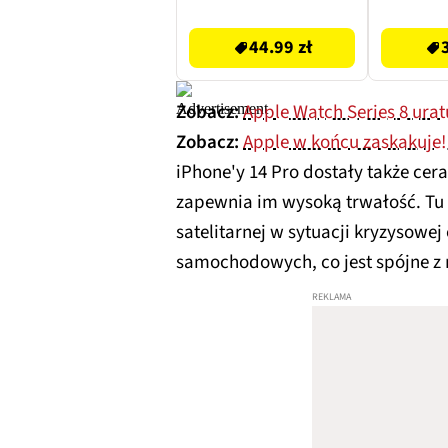
44.99 zł
49.99 zł
44.99 zł
Zobacz:
Apple Watch Series 8 ur
Zobacz:
Apple w końcu zaskakuje!
iPhone'y 14 Pro dostały także ce
zapewnia im wysoką trwałość. Tu 
satelitarnej w sytuacji kryzysow
samochodowych, co jest spójne z r