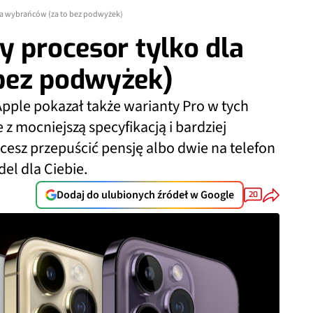
la wybrańców (za to bez podwyżek)
y procesor tylko dla
bez podwyżek)
 Apple pokazał także warianty Pro w tych
e z mocniejszą specyfikacją i bardziej
esz przepuścić pensję albo dwie na telefon
el dla Ciebie.
Dodaj do ulubionych źródeł w Google
20