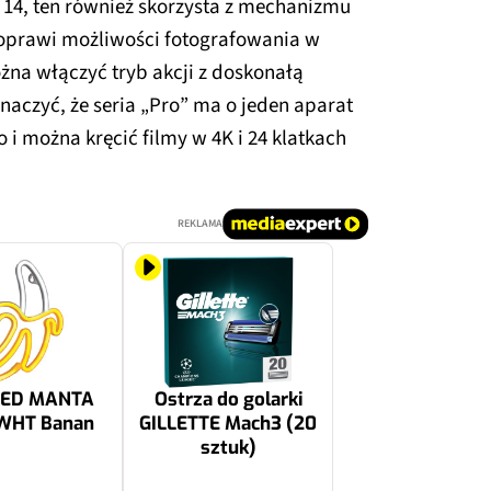
14, ten również skorzysta z mechanizmu
poprawi możliwości fotografowania w
żna włączyć tryb akcji z doskonałą
znaczyć, że seria „Pro” ma o jeden aparat
No i można kręcić filmy w 4K i 24 klatkach
REKLAMA
LED MANTA
Ostrza do golarki
WHT Banan
GILLETTE Mach3 (20
sztuk)