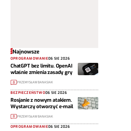
Najnowsze
OPROGRAMOWANIE
06 SIE 2026
ChatGPT bez limitu. OpenAI
właśnie zmienia zasady gry
PRZEMYSŁAW BANASIAK
0
BEZPIECZEŃSTWO
06 SIE 2026
Rosjanie z nowym atakiem.
Wystarczy otworzyć e-mail
PRZEMYSŁAW BANASIAK
0
OPROGRAMOWANIE
06 SIE 2026