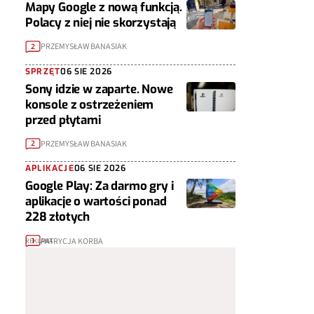
Mapy Google z nową funkcją.
Polacy z niej nie skorzystają
PRZEMYSŁAW BANASIAK
2
SPRZĘT
06 SIE 2026
Sony idzie w zaparte. Nowe
konsole z ostrzeżeniem
przed płytami
PRZEMYSŁAW BANASIAK
2
APLIKACJE
06 SIE 2026
Google Play: Za darmo gry i
aplikacje o wartości ponad
228 złotych
PATRYCJA KORBA
1