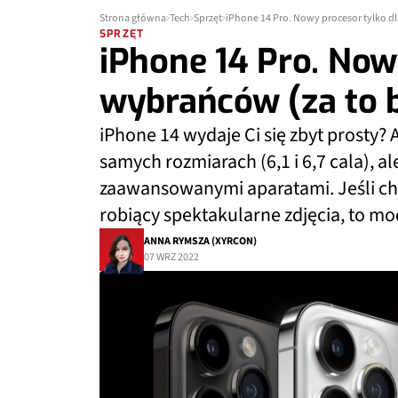
Strona główna
Tech
Sprzęt
iPhone 14 Pro. Nowy procesor tylko d
SPRZĘT
iPhone 14 Pro. Now
wybrańców (za to 
iPhone 14 wydaje Ci się zbyt prosty?
samych rozmiarach (6,1 i 6,7 cala), al
zaawansowanymi aparatami. Jeśli chc
robiący spektakularne zdjęcia, to mod
ANNA RYMSZA (XYRCON)
07 WRZ 2022