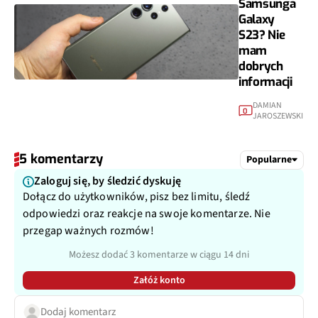
Samsunga
Galaxy
S23? Nie
mam
dobrych
informacji
DAMIAN
0
JAROSZEWSKI
5 komentarzy
Popularne
Zaloguj się, by śledzić dyskuję
Dołącz do użytkowników, pisz bez limitu, śledź
odpowiedzi oraz reakcje na swoje komentarze. Nie
przegap ważnych rozmów!
Możesz dodać 3 komentarze w ciągu 14 dni
Załóż konto
Dodaj komentarz