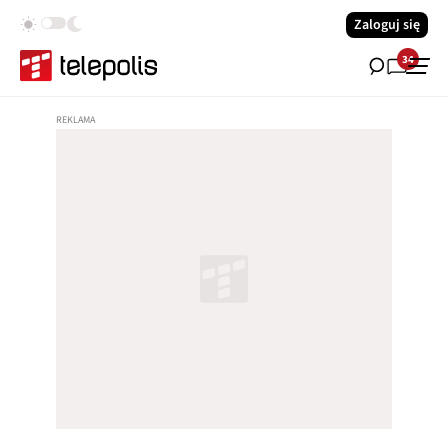
Zaloguj się
34