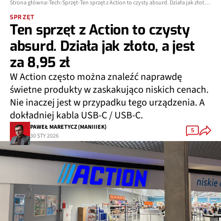
Strona główna
Tech
Sprzęt
Ten sprzęt z Action to czysty absurd. Działa jak złoto, a jest za 8,95 zł
SPRZĘT
Ten sprzęt z Action to czysty
absurd. Działa jak złoto, a jest
za 8,95 zł
W Action często można znaleźć naprawdę
świetne produkty w zaskakująco niskich cenach.
Nie inaczej jest w przypadku tego urządzenia. A
dokładniej kabla USB-C / USB-C.
PAWEŁ MARETYCZ (MANIIIEK)
5
30 STY 2026