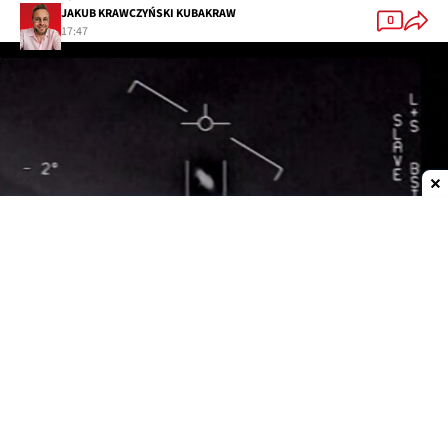
JAKUB KRAWCZYŃSKI KUBAKRAW
0
17:47
Dodaj do ulubionych źródeł w Google
Tajemnicze kule nad Zatoką Omańską
Wideo zarejestrowano telefonem komórkowym
we
wrześniu 2021 roku
. Pokazuje obraz z kamery
termowizyjnej samolotu szturmowego
AC-130J