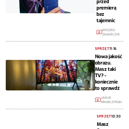
przed
premierą
bez
tajemnic
MIESZKO
0
ZAGAŃCZYK
SPRZĘT
11:16
Nowa jakość
obrazu.
Masz taki
TV? -
koniecznie
to sprawdź
JAKUB
0
KRAWCZYŃSKI
SPRZĘT
10:30
Masz