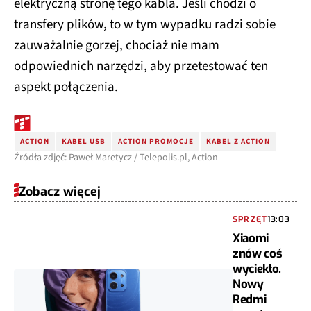
elektryczną stronę tego kabla. Jeśli chodzi o
transfery plików, to w tym wypadku radzi sobie
zauważalnie gorzej, chociaż nie mam
odpowiednich narzędzi, aby przetestować ten
aspekt połączenia.
ACTION
KABEL USB
ACTION PROMOCJE
KABEL Z ACTION
Źródła zdjęć: Paweł Maretycz / Telepolis.pl, Action
Zobacz więcej
SPRZĘT
13:03
Xiaomi
znów coś
wyciekło.
Nowy
Redmi