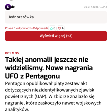
D
dz
30 STY 2026 · 10:42
Jednorazówka
0
4
Pokaż 1 odpowiedź
Odpowiedz
Wyświetl więcej (+3)
KOSMOS
Takiej anomalii jeszcze nie
widzieliśmy. Nowe nagrania
UFO z Pentagonu
Pentagon opublikował piąty zestaw akt
dotyczących niezidentyfikowanych zjawisk
powietrznych (UAP). W zbiorze znalazło się
nagranie, które zaskoczyło nawet wojskowych
analityków.