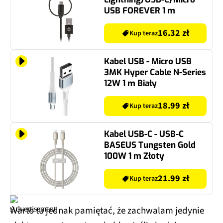
USB FOREVER 1 m
16.32 zł
Kup teraz
Kabel USB - Micro USB
3MK Hyper Cable N-Series
12W 1 m Biały
18.99 zł
Kup teraz
Kabel USB-C - USB-C
BASEUS Tungsten Gold
100W 1 m Złoty
21.99 zł
Kup teraz
Warto tu jednak pamiętać, że zachwalam jedynie