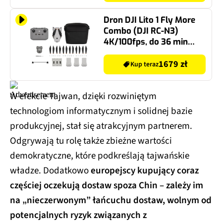
Dron DJI Lito 1 Fly More
Combo (DJI RC-N3)
4K/100fps, do 36 min
lotu, 15 km transmisji,
czujniki 360°, ActiveTrack
1679 zł
Kup teraz
W efekcie Tajwan, dzięki rozwiniętym
technologiom informatycznym i solidnej bazie
produkcyjnej, stał się atrakcyjnym partnerem.
Odgrywają tu rolę także zbieżne wartości
demokratyczne, które podkreślają tajwańskie
władze. Dodatkowo
europejscy kupujący coraz
częściej oczekują dostaw spoza Chin – zależy im
na „nieczerwonym” łańcuchu dostaw, wolnym od
potencjalnych ryzyk związanych z