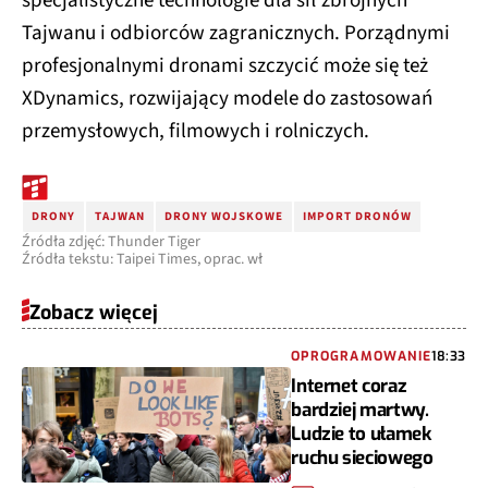
specjalistyczne technologie dla sił zbrojnych
Tajwanu i odbiorców zagranicznych. Porządnymi
profesjonalnymi dronami szczycić może się też
XDynamics, rozwijający modele do zastosowań
przemysłowych, filmowych i rolniczych.
DRONY
TAJWAN
DRONY WOJSKOWE
IMPORT DRONÓW
Źródła zdjęć: Thunder Tiger
Źródła tekstu: Taipei Times, oprac. wł
Zobacz więcej
OPROGRAMOWANIE
18:33
Internet coraz
bardziej martwy.
Ludzie to ułamek
ruchu sieciowego