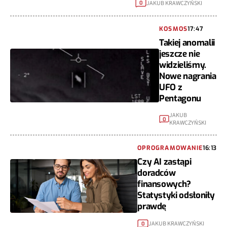
JAKUB KRAWCZYŃSKI
0
KOSMOS
17:47
Takiej anomalii
jeszcze nie
widzieliśmy.
Nowe nagrania
UFO z
Pentagonu
JAKUB
0
KRAWCZYŃSKI
OPROGRAMOWANIE
16:13
Czy AI zastąpi
doradców
finansowych?
Statystyki odsłoniły
prawdę
JAKUB KRAWCZYŃSKI
0