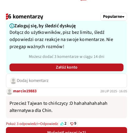
6 komentarzy
Popularne
Zaloguj się, by śledzić dyskuję
Dołącz do użytkowników, pisz bez limitu, śledź
odpowiedzi oraz reakcje na swoje komentarze. Nie
przegap ważnych rozmów!
Możesz dodać 3 komentarze w ciągu 14 dni
Załóż konto
Dodaj komentarz
marcin19883
28 LIP 2025 · 16:05
Przecież Tajwan to chińczycy :D hahahahahahah
alternatywa dla Chin.
2
9
Pokaż 3 odpowiedzi
Odpowiedz
Wyświetl więcej (+2)