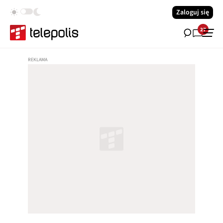
Zaloguj się
27