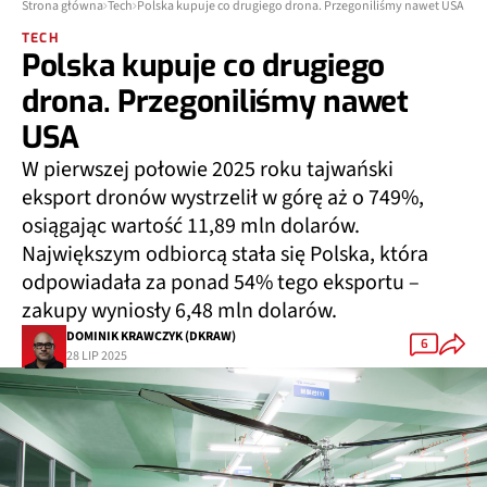
Strona główna
Tech
Polska kupuje co drugiego drona. Przegoniliśmy nawet USA
TECH
Polska kupuje co drugiego
drona. Przegoniliśmy nawet
USA
W pierwszej połowie 2025 roku tajwański
eksport dronów wystrzelił w górę aż o 749%,
osiągając wartość 11,89 mln dolarów.
Największym odbiorcą stała się Polska, która
odpowiadała za ponad 54% tego eksportu –
zakupy wyniosły 6,48 mln dolarów.
DOMINIK KRAWCZYK (DKRAW)
6
28 LIP 2025