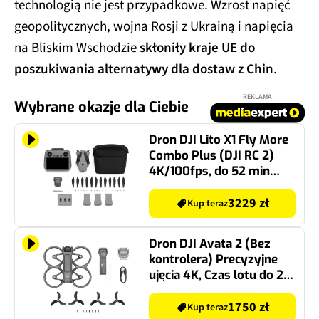
technologią nie jest przypadkowe. Wzrost napięć
geopolitycznych, wojna Rosji z Ukrainą i napięcia
na Bliskim Wschodzie
skłoniły kraje UE do
poszukiwania alternatywy dla dostaw z Chin
.
REKLAMA
Wybrane okazje dla Ciebie
Dron DJI Lito X1 Fly More
Combo Plus (DJI RC 2)
4K/100fps, do 52 min
lotu, LiDAR
3229 zł
Kup teraz
Dron DJI Avata 2 (Bez
kontrolera) Precyzyjne
ujęcia 4K, Czas lotu do 23
min.
1750 zł
Kup teraz