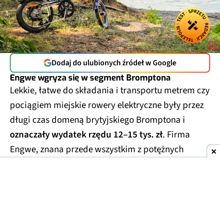
Dodaj do ulubionych źródeł w Google
Engwe wgryza się w segment Bromptona
Lekkie, łatwe do składania i transportu metrem czy
pociągiem miejskie rowery elektryczne były przez
długi czas domeną brytyjskiego Bromptona i
oznaczały wydatek rzędu 12–15 tys. zł
. Firma
Engwe, znana przede wszystkim z potężnych
rowerów klasy enduro (tzw. fat bike'i) i klasycznych
rowerów miejskich, postanowiła w tym sezonie
spróbować swoich sił i w tym segmencie. Engwe
Zip to pierwszy szkrab w rodzinie, który nie tylko