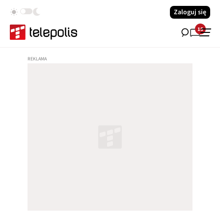
Zaloguj się
15