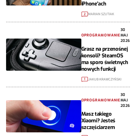
iPhone'ach
MARIAN SZUTIAK
2
30
OPROGRAMOWANIE
MAJ
2026
Grasz na przenośnej
konsoli? SteamOS
ma sporo świetnych
nowych funkcji
JAKUB KRAWCZYŃSKI
1
30
OPROGRAMOWANIE
MAJ
2026
Masz takiego
Xiaomi? Jesteś
szczęściarzem