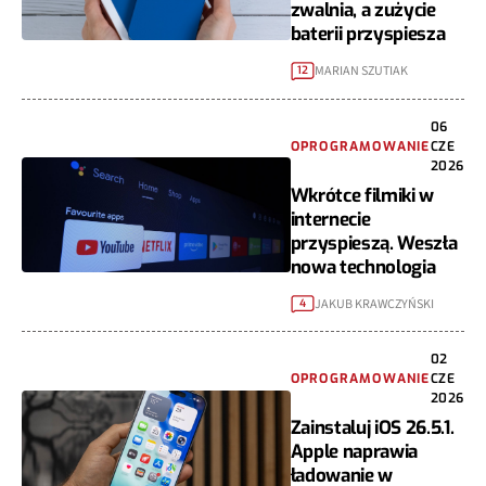
zwalnia, a zużycie
baterii przyspiesza
MARIAN SZUTIAK
12
06
OPROGRAMOWANIE
CZE
2026
Wkrótce filmiki w
internecie
przyspieszą. Weszła
nowa technologia
JAKUB KRAWCZYŃSKI
4
02
OPROGRAMOWANIE
CZE
2026
Zainstaluj iOS 26.5.1.
Apple naprawia
ładowanie w