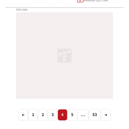
MARIAN SZUTIAK
0
←
1
2
3
4
5
…
53
→