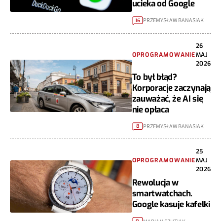
ucieka od Google
PRZEMYSŁAW BANASIAK
16
26
OPROGRAMOWANIE
MAJ
2026
To był błąd?
Korporacje zaczynają
zauważać, że AI się
nie opłaca
PRZEMYSŁAW BANASIAK
8
25
OPROGRAMOWANIE
MAJ
2026
Rewolucja w
smartwatchach.
Google kasuje kafelki