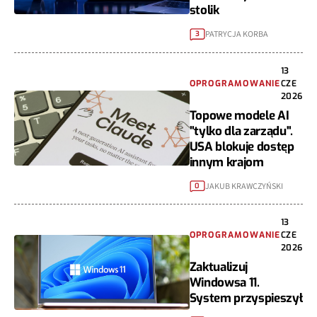
stolik
PATRYCJA KORBA
3
13
OPROGRAMOWANIE
CZE
2026
Topowe modele AI
"tylko dla zarządu".
USA blokuje dostęp
innym krajom
JAKUB KRAWCZYŃSKI
0
13
OPROGRAMOWANIE
CZE
2026
Zaktualizuj
Windowsa 11.
System przyspieszył