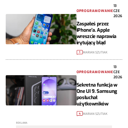
13
OPROGRAMOWANIE
CZE
2026
Zaspałeś przez
iPhone'a. Apple
wreszcie naprawia
irytujący błąd
MARIAN SZUTIAK
1
13
OPROGRAMOWANIE
CZE
2026
Sekretna funkcja w
One UI 9. Samsung
posłuchał
użytkowników
MARIAN SZUTIAK
4