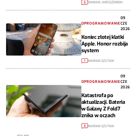
DAMIAN JAROSZEWSKI
5
09
OPROGRAMOWANIE
CZE
2026
Koniec złotej klatki
Apple. Honor rozbija
system
MARIAN SZUTIAK
1
09
OPROGRAMOWANIE
CZE
2026
Katastrofa po
aktualizacji. Bateria
w Galaxy Z Fold7
znika w oczach
MARIAN SZUTIAK
5