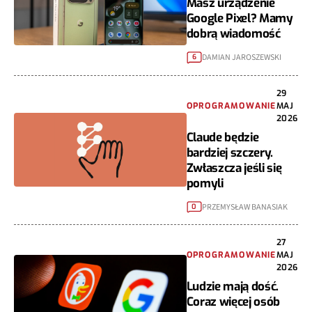
Masz urządzenie
Google Pixel? Mamy
dobrą wiadomość
DAMIAN JAROSZEWSKI
6
29
OPROGRAMOWANIE
MAJ
2026
Claude będzie
bardziej szczery.
Zwłaszcza jeśli się
pomyli
PRZEMYSŁAW BANASIAK
0
27
OPROGRAMOWANIE
MAJ
2026
Ludzie mają dość.
Coraz więcej osób