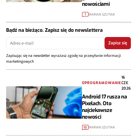
nowościami
MARIAN SZUTIAK
1
Bądź na bieżąco. Zapisz się do newslettera
Zapisz się
Zapisując się na newsletter wyrażasz zgodę na przesyłanie informacji
marketingowych
16
OPROGRAMOWANIE
CZE
2026
Android 17 rusza na
Pixelach. Oto
najciekawsze
nowości
MARIAN SZUTIAK
10