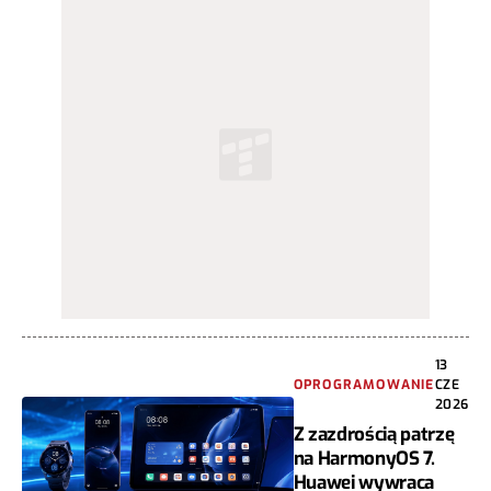
13
OPROGRAMOWANIE
CZE
2026
Z zazdrością patrzę
na HarmonyOS 7.
Huawei wywraca