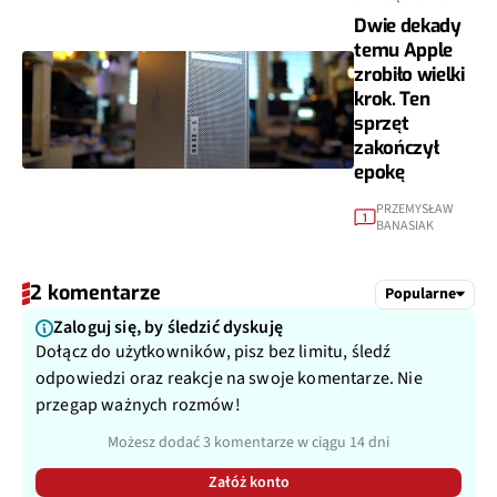
Dwie dekady
temu Apple
zrobiło wielki
krok. Ten
sprzęt
zakończył
epokę
PRZEMYSŁAW
1
BANASIAK
2 komentarze
Popularne
Zaloguj się, by śledzić dyskuję
Dołącz do użytkowników, pisz bez limitu, śledź
odpowiedzi oraz reakcje na swoje komentarze. Nie
przegap ważnych rozmów!
Możesz dodać 3 komentarze w ciągu 14 dni
Załóż konto