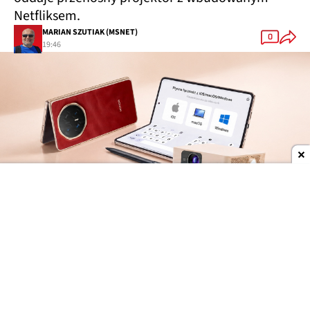
Netfliksem.
MARIAN SZUTIAK (MSNET)
0
19:46
Dodaj do ulubionych źródeł w Google
Kupujesz smartfon, odbierasz projektor
Honor rozpoczął sierpniową akcję promocyjną