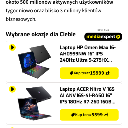
około 500 milionów aktywnych użytkowników
tygodniowo oraz blisko 3 miliony klientów
biznesowych.
REKLAMA
Wybrane okazje dla Ciebie
Laptop HP Omen Max 16-
AH0999NW 16" IPS
240Hz Ultra 9-275HX
32GB RAM 1TB SSD
GeForce RTX 5080 DLSS
15999 zł
Kup teraz
4 Windows 11 Home,
Funkcje AI
Laptop ACER Nitro V 16S
AI ANV16S-41-R450 16"
IPS 180Hz R7-260 16GB
RAM 1TB SSD GeForce
RTX5050 DLSS 4, Funkcje
5599 zł
Kup teraz
AI