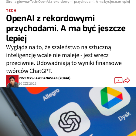
Strona główna
Tech
OpenAI z rekordowymi przychodami. A ma być jeszcze lepiej
TECH
OpenAI z rekordowymi
przychodami. A ma być jeszcze
lepiej
Wygląda na to, że szaleństwo na sztuczną
inteligencję wcale nie maleje - jest wręcz
przeciwnie. Udowadniają to wyniki finansowe
twórców ChatGPT.
PRZEMYSŁAW BANASIAK (YOKAI)
2
10 CZE 2025