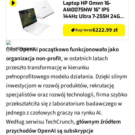
Laptop HP Omen 16-
AM0075NW 16" IPS
144Hz Ultra 7-255H 24GB
RAM 1TB SSD GeForce
RTX5060 DLSS 4
6222.99 zł
Kup teraz
Windows 11 Home
Choć
OpenAI początkowo funkcjonowało jako
organizacja non-profit
, w ostatnich latach
przeszło transformację w kierunku
pełnoprofitowego modelu działania. Dzięki silnym
inwestycjom w rozwój produktów, rekrutację
specjalistów oraz rozwój technologii, firma szybko
przekształciła się z laboratorium badawczego w
jednego z czołowych graczy na rynku AI.
Według serwisu TechCrunch,
głównym źródłem
przychodów OpenAI są subskrypcje