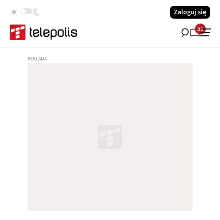
Zaloguj się
33