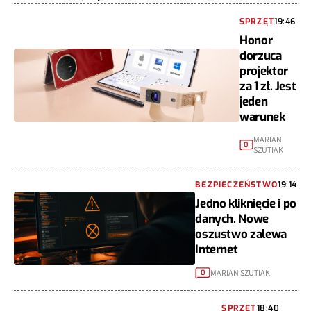
SPRZĘT
19:46
Honor
dorzuca
projektor
za 1 zł. Jest
jeden
warunek
MARIAN
0
SZUTIAK
BEZPIECZEŃSTWO
19:14
Jedno kliknięcie i po
danych. Nowe
oszustwo zalewa
Internet
MARIAN SZUTIAK
0
SPRZĘT
18:40