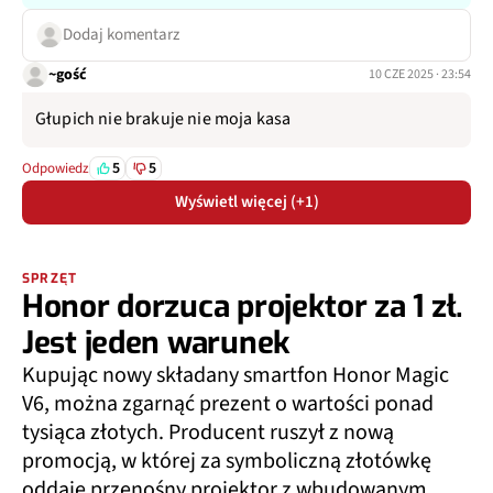
Dodaj komentarz
~gość
10 CZE 2025 · 23:54
Głupich nie brakuje nie moja kasa
5
5
Odpowiedz
Wyświetl więcej (+1)
SPRZĘT
Honor dorzuca projektor za 1 zł.
Jest jeden warunek
Kupując nowy składany smartfon Honor Magic
V6, można zgarnąć prezent o wartości ponad
tysiąca złotych. Producent ruszył z nową
promocją, w której za symboliczną złotówkę
oddaje przenośny projektor z wbudowanym