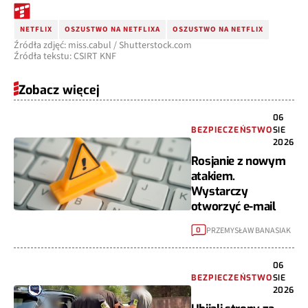
NETFLIX
OSZUSTWO NA NETFLIXA
OSZUSTWO NA NETFLIX
Źródła zdjęć: miss.cabul / Shutterstock.com
Źródła tekstu: CSIRT KNF
Zobacz więcej
06
BEZPIECZEŃSTWO
SIE
2026
Rosjanie z nowym
atakiem.
Wystarczy
otworzyć e-mail
PRZEMYSŁAW BANASIAK
0
06
BEZPIECZEŃSTWO
SIE
2026