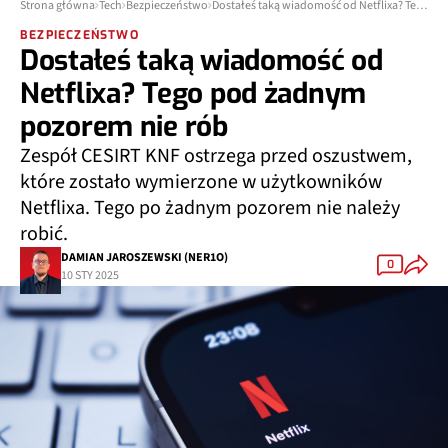
Strona główna
Tech
Bezpieczeństwo
Dostałeś taką wiadomość od Netflixa? Tego pod żadnym pozorem nie rób
BEZPIECZEŃSTWO
Dostałeś taką wiadomość od
Netflixa? Tego pod żadnym
pozorem nie rób
Zespół CESIRT KNF ostrzega przed oszustwem,
które zostało wymierzone w użytkowników
Netflixa. Tego po żadnym pozorem nie należy
robić.
DAMIAN JAROSZEWSKI (NER1O)
0
10 STY 2025