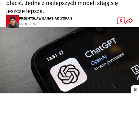
płacić. Jedne z najlepszych modeli stają się
jeszcze lepsze.
PRZEMYSŁAW BANASIAK (YOKAI)
0
06 SIE 2026
Dodaj do ulubionych źródeł w Google
OpenAI
zwiększa możliwości
ChatGPT.
Darmowi
użytkownicy oraz abonenci najtańszego planu Go