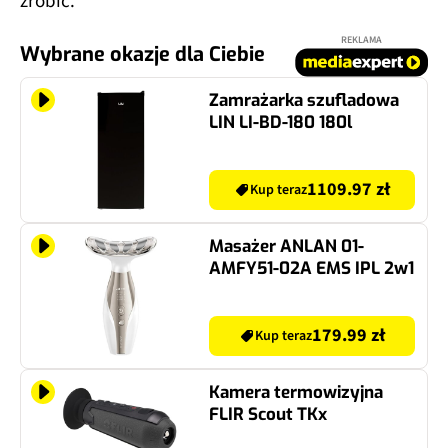
zrobić.
REKLAMA
Wybrane okazje dla Ciebie
Zamrażarka szufladowa
LIN LI-BD-180 180l
1109.97 zł
Kup teraz
Masażer ANLAN 01-
AMFY51-02A EMS IPL 2w1
179.99 zł
Kup teraz
Kamera termowizyjna
FLIR Scout TKx